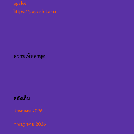
pgslot
https://gogoslot.asia
ความเห็นล่าสุด
คลังเก็บ
สิงหาคม 2026
กรกฎาคม 2026