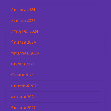
กันยายน 2024
สิงหาคม 2024
กรกฎาคม 2024
มิถุนายน 2024
พฤษภาคม 2024
เมษายน 2024
มีนาคม 2024
กุมภาพันธ์ 2024
มกราคม 2024
ธันวาคม 2023