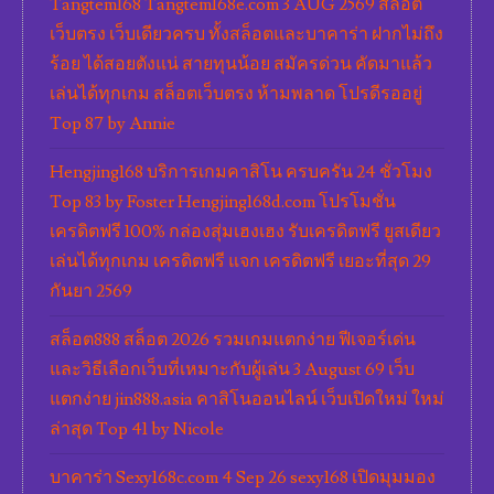
Tangtem168 Tangtem168e.com 3 AUG 2569 สล็อต
เว็บตรง เว็บเดียวครบ ทั้งสล็อตและบาคาร่า ฝากไม่ถึง
ร้อย ได้สอยตังแน่ สายทุนน้อย สมัครด่วน คัดมาแล้ว
เล่นได้ทุกเกม สล็อตเว็บตรง ห้ามพลาด โปรดีรออยู่
Top 87 by Annie
Hengjing168 บริการเกมคาสิโน ครบครัน 24 ชั่วโมง
Top 83 by Foster Hengjing168d.com โปรโมชั่น
เครดิตฟรี 100% กล่องสุ่มเฮงเฮง รับเครดิตฟรี ยูสเดียว
เล่นได้ทุกเกม เครดิตฟรี แจก เครดิตฟรี เยอะที่สุด 29
กันยา 2569
สล็อต888 สล็อต 2026 รวมเกมแตกง่าย ฟีเจอร์เด่น
และวิธีเลือกเว็บที่เหมาะกับผู้เล่น 3 August 69 เว็บ
แตกง่าย jin888.asia คาสิโนออนไลน์ เว็บเปิดใหม่ ใหม่
ล่าสุด Top 41 by Nicole
บาคาร่า Sexy168c.com 4 Sep 26 sexy168 เปิดมุมมอง