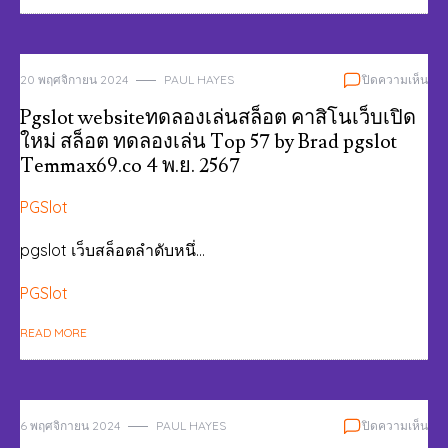
75
BY
OS
PG
บน
20 พฤศจิกายน 2024
PAUL HAYES
ปิดความเห็น
HO
PG
Pgslot websiteทดลองเล่นสล็อต คาสิโนเว็บเปิด
20
WE
ธ.ค.
ใหม่ สล็อต ทดลองเล่น Top 57 by Brad pgslot
เล่น
202
สล็
Temmax69.co 4 พ.ย. 2567
คา
สิ
PGSlot
โน
เว็บ
pgslot เว็บสล็อตลำดับหนึ่…
เปิด
ใหม
PGSlot
สล็
ทด
READ MORE
เล่น
TO
57
BY
BR
บน
6 พฤศจิกายน 2024
PAUL HAYES
ปิดความเห็น
PG
PG