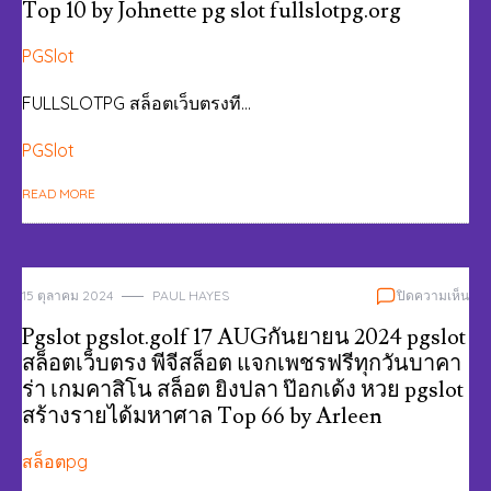
เว็บ
Top 10 by Johnette pg slot fullslotpg.org
ร่า
ตรง
ยิง
อันด
PGSlot
ปล
1
สล็
21
ป๊อ
FULLSLOTPG สล็อตเว็บตรงที…
กัน
เด้ง
67
หว
PGSlot
CAS
PG
ONL
เว็บ
READ MORE
เปิด
แม่
ใหม
เกม
PG
แท้
ทด
แน่
เล่น
9
บน
15 ตุลาคม 2024
PAUL HAYES
ปิดความเห็น
TO
NO
PG
Pgslot pgslot.golf 17 AUGกันยายน 2024 pgslot
10
202
PGS
BY
สล็อตเว็บตรง พีจีสล็อต แจกเพชรฟรีทุกวันบาคา
17
JO
AUG
ร่า เกมคาสิโน สล็อต ยิงปลา ป๊อกเด้ง หวย pgslot
PG
202
สร้างรายได้มหาศาล Top 66 by Arleen
SLO
PG
FUL
สล็
สล็อตpg
เว็บ