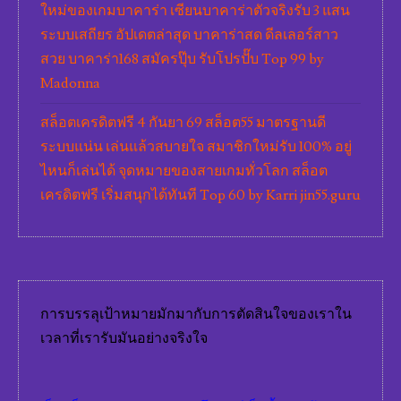
ใหม่ของเกมบาคาร่า เซียนบาคาร่าตัวจริงรับ 3 แสน
ระบบเสถียร อัปเดตล่าสุด บาคาร่าสด ดีลเลอร์สาว
สวย บาคาร่า168 สมัครปุ๊บ รับโปรปั๊บ Top 99 by
Madonna
สล็อตเครดิตฟรี 4 กันยา 69 สล็อต55 มาตรฐานดี
ระบบแน่น เล่นแล้วสบายใจ สมาชิกใหม่รับ 100% อยู่
ไหนก็เล่นได้ จุดหมายของสายเกมทั่วโลก สล็อต
เครดิตฟรี เริ่มสนุกได้ทันที Top 60 by Karri jin55.guru
การบรรลุเป้าหมายมักมากับการตัดสินใจของเราใน
เวลาที่เรารับมันอย่างจริงใจ