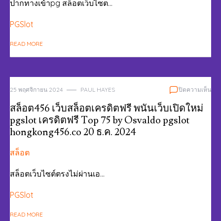
บอ
ปากทางเข้าpg สล็อตเว็บไซต…
ตุล
คุณ
202
บา
PGSlot
คา
คา
สิ
ร่า
READ MORE
โน
ยิง
ออน
ปล
เว็บ
กีฬ
เปิด
เจ้า
ใหม
ดัง
บน
25 พฤศจิกายน 2024
PAUL HAYES
ปิดความเห็น
PG
PG
สล็
สล็อต456 เว็บสล็อตเครดิตฟรี พนันเว็บเปิดใหม่
เคร
รีบ
เว็บ
ฟรี
pgslot เครดิตฟรี Top 75 by Osvaldo pgslot
สมั
สล็
TO
แจ็
เคร
hongkong456.co 20 ธ.ค. 2024
21
พอ
ฟรี
BY
ตก
พนั
สล็อต
TOR
ลัง
เว็บ
PG
ขึ้น
เปิด
สล็อตเว็บไซต์ตรงไม่ผ่านเอ…
SLO
30
ใหม
FUN
ธ.ค.
PG
PGSlot
9
25
เคร
ฟรี
READ MORE
TO