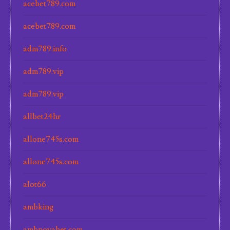
acebet789.com
acebet789.com
adm789.info
adm789.vip
adm789.vip
allbet24hr
allone745s.com
allone745s.com
alot66
ambking
ambnovabet.com