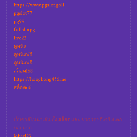
https://www.pgslot.golf
pgslot77
pg99
fullslotpg
live22
ดูหนัง
ดูหนังฟรี
ดูหนังฟรี
สล็อต168
https://hongkong456.me
สล็อต66
เว็บคาสิโนน่าเล่น ทั้ง
สล็อต
และ
บาคาร่า
ตึงจริงแตก
บ่อยมาก
joker123