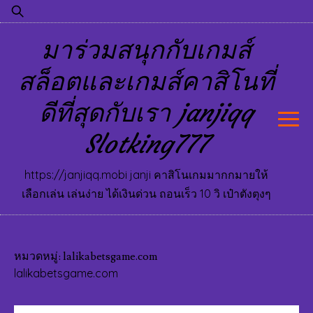
Skip
ค้นหา
to
สำหรับ:
มาร่วมสนุกกับเกมส์
content
สล็อตและเกมส์คาสิโนที่
ดีที่สุดกับเรา janjiqq
Slotking777
https://janjiqq.mobi janji คาสิโนเกมมากกมายให้
เลือกเล่น เล่นง่าย ได้เงินด่วน ถอนเร็ว 10 วิ เป๋าตังตุงๆ
หมวดหมู่:
lalikabetsgame.com
lalikabetsgame.com