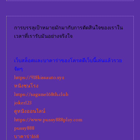
การบรรลุเป้าหมายมักมากับการตัดสินใจของเราใน
เวลาที่เรารับมันอย่างจริงใจ
เว็บสล็อตและบาคาร่าของโครตดีเว็บนี้เล่นแล้วรวย
จัดๆ
https://918kissauto.xyz
หนังชนโรง
https://sagame168th.club
joker123
ดูหนังออนไลน์
https://www.pussy888play.com
pussy888
บาคาร่า168