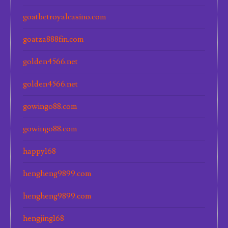
goatbetroyalcasino.com
goatza888fin.com
golden4566.net
golden4566.net
gowingo88.com
gowingo88.com
happy168
hengheng9899.com
hengheng9899.com
hengjing168