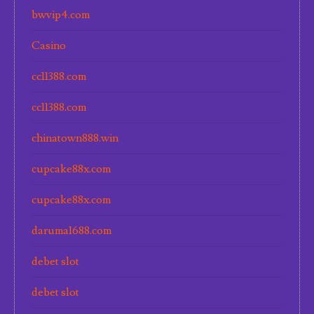
bwvip4.com
Casino
cc11388.com
cc11388.com
chinatown888.win
cupcake88x.com
cupcake88x.com
daruma1688.com
debet slot
debet slot