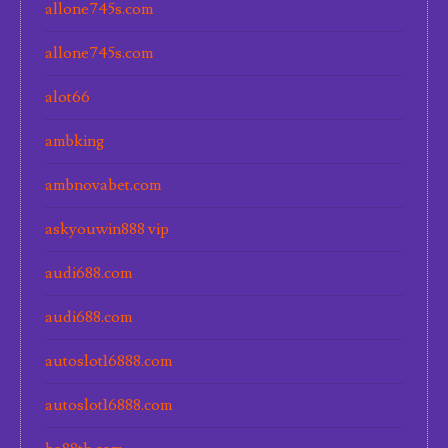
allone745s.com
allone745s.com
alot66
ambking
ambnovabet.com
askyouwin888 vip
audi688.com
audi688.com
autoslot16888.com
autoslot16888.com