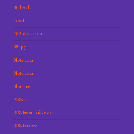
188betth
1xbit1
789pluss.com
888pg
8lots.com
8lots.com
8lots.me
918Kiss
918kiss ดาวน์โหลด
918kissauto