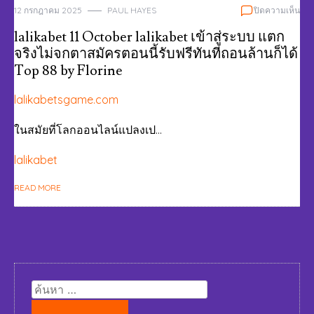
บน
12 กรกฎาคม 2025
PAUL HAYES
ปิดความเห็น
LAL
lalikabet 11 October lalikabet เข้าสู่ระบบ แตก
11
จริงไม่จกตาสมัครตอนนี้รับฟรีทันทีถอนล้านก็ได้
OC
LAL
Top 88 by Florine
เข้า
สู่
lalikabetsgame.com
ระบ
แต
ในสมัยที่โลกออนไลน์แปลงเป…
จริง
ไม่
lalikabet
จก
ตา
READ MORE
สมั
ตอ
นี้
รับ
ฟรี
ทันท
ถอ
ค้นหา
ล้า
ก็ได้
สำหรับ: