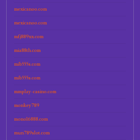
mexicanoo.com
mexicanoo.com
mfj889xx.com
mia88th.com
mib555s.com
mib555s.com
mmplay-casino.com
monkey789
mono16888.com
mun789slot.com