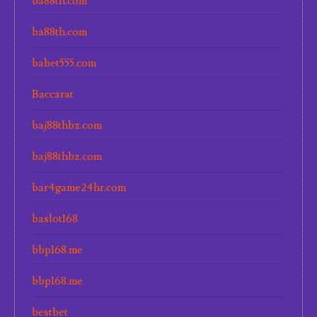
ba88th.com
ba88th.com
babet555.com
Baccarat
baj88thbz.com
baj88thbz.com
bar4game24hr.com
baslot168
bbp168.me
bbp168.me
bestbet