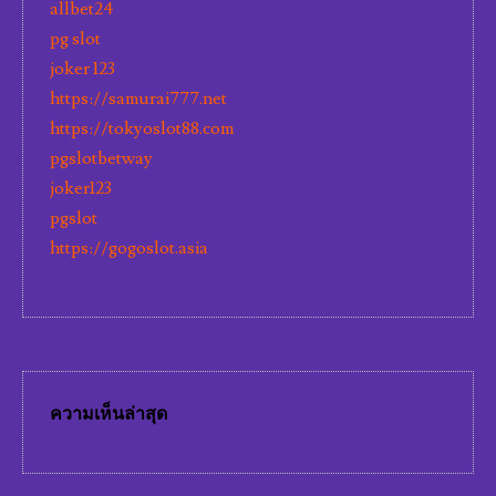
allbet24
pg slot
joker 123
https://samurai777.net
https://tokyoslot88.com
pgslotbetway
joker123
pgslot
https://gogoslot.asia
ความเห็นล่าสุด