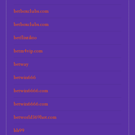
betboxclubs.com
betboxclubs.com
betflixtikto
betm4vip.com
betway
betwin666
betwin6666.com
betwin6666.com
betworld369hot.com
bh99