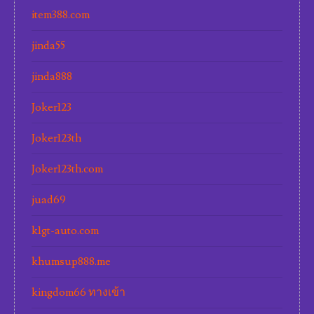
item388.com
jinda55
jinda888
Joker123
Joker123th
Joker123th.com
juad69
k1gt-auto.com
khumsup888.me
kingdom66 ทางเข้า