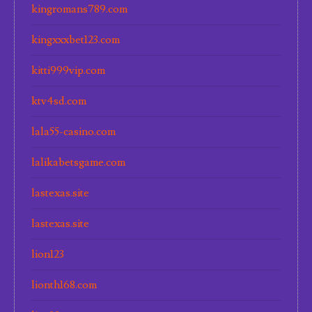
kingromans789.com
kingxxxbet123.com
kitti999vip.com
ktv4sd.com
lala55-casino.com
lalikabetsgame.com
lastexas.site
lastexas.site
lion123
lionth168.com