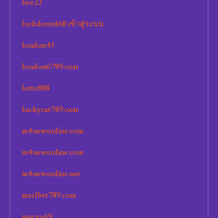
live22
lockdown168 เข้าสู่ระบบ
london45
london6789.com
lotto888
luckycat789.com
m4newonline.com
m4newonline.com
m4newonline.net
mac1bet789.com
macau69