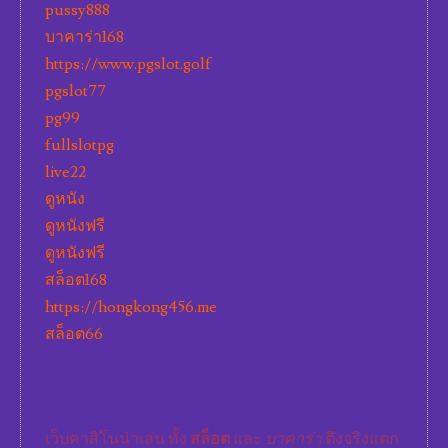
pussy888
บาคาร่า168
https://www.pgslot.golf
pgslot77
pg99
fullslotpg
live22
ดูหนัง
ดูหนังฟรี
ดูหนังฟรี
สล็อต168
https://hongkong456.me
สล็อต66
เว็บคาสิโนน่าเล่น ทั้ง
สล็อต
และ
บาคาร่า
ตึงจริงแตก