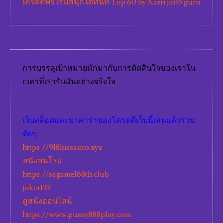
เครดิตฟรี เริ่มสนุกได้ทันที Top 60 by Karri jin55.guru
การบรรลุเป้าหมายมักมากับการตัดสินใจของเราใน
เวลาที่เรารับมันอย่างจริงใจ
เว็บสล็อตและบาคาร่าของโครตดีเว็บนี้เล่นแล้วรวย
จัดๆ
https://918kissauto.xyz
หนังชนโรง
https://sagame168th.club
joker123
ดูหนังออนไลน์
https://www.pussy888play.com