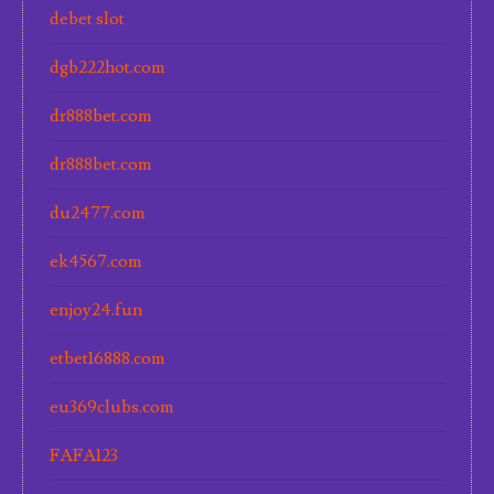
debet slot
dgb222hot.com
dr888bet.com
dr888bet.com
du2477.com
ek4567.com
enjoy24.fun
etbet16888.com
eu369clubs.com
FAFA123