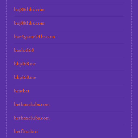
baj88thbz.com
baj88thbz.com
bar4game24hr.com
baslot168
bbp168.me
bbp168.me
bestbet
betboxclubs.com
betboxclubs.com
betflixtikto