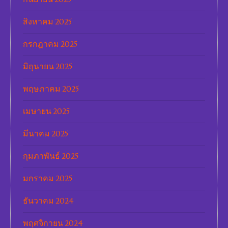
สิงหาคม 2025
กรกฎาคม 2025
มิถุนายน 2025
พฤษภาคม 2025
เมษายน 2025
มีนาคม 2025
กุมภาพันธ์ 2025
มกราคม 2025
ธันวาคม 2024
พฤศจิกายน 2024