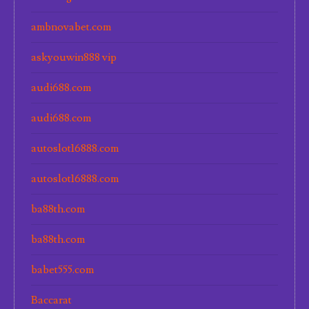
ambnovabet.com
askyouwin888 vip
audi688.com
audi688.com
autoslot16888.com
autoslot16888.com
ba88th.com
ba88th.com
babet555.com
Baccarat