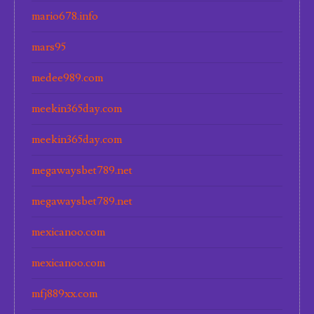
mario678.info
mars95
medee989.com
meekin365day.com
meekin365day.com
megawaysbet789.net
megawaysbet789.net
mexicanoo.com
mexicanoo.com
mfj889xx.com