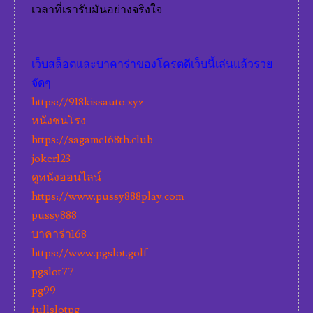
เวลาที่เรารับมันอย่างจริงใจ
เว็บสล็อตและบาคาร่าของโครตดีเว็บนี้เล่นแล้วรวย
จัดๆ
https://918kissauto.xyz
หนังชนโรง
https://sagame168th.club
joker123
ดูหนังออนไลน์
https://www.pussy888play.com
pussy888
บาคาร่า168
https://www.pgslot.golf
pgslot77
pg99
fullslotpg