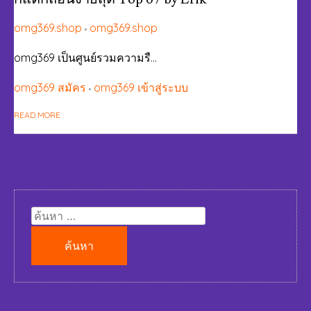
มา
30
TO
สิง
omg369.shop
omg369.shop
92
OM
BY
เคร
omg369 เป็นศูนย์รวมความรื…
BY
ฟรี
นั่ง
omg369 สมัคร
omg369 เข้าสู่ระบบ
จิบ
กา
READ MORE
อยู่
ร้าน
เดิม
แต่
พอ
หมุ
ไป
ค้นหา
ไม่
กี่
สำหรับ:
รอบ
ก็
แต
ถอ
ง่าย