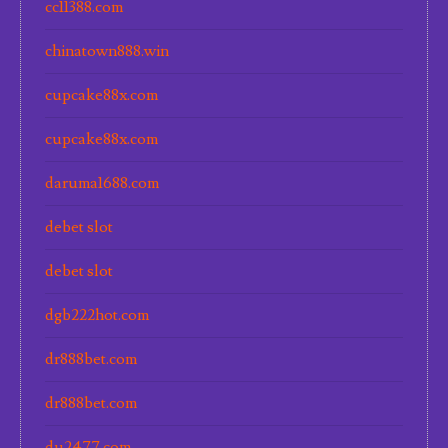
cc11388.com
chinatown888.win
cupcake88x.com
cupcake88x.com
daruma1688.com
debet slot
debet slot
dgb222hot.com
dr888bet.com
dr888bet.com
du2477.com