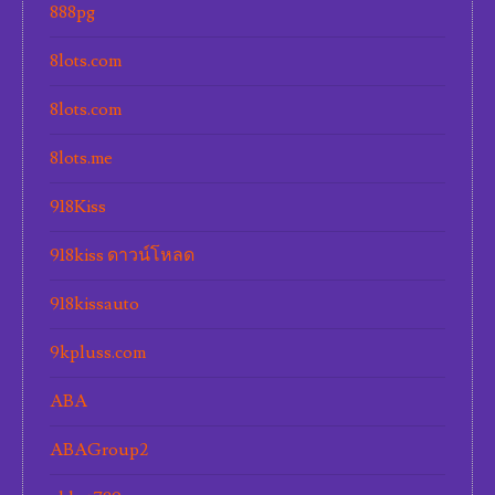
888pg
8lots.com
8lots.com
8lots.me
918Kiss
918kiss ดาวน์โหลด
918kissauto
9kpluss.com
ABA
ABAGroup2