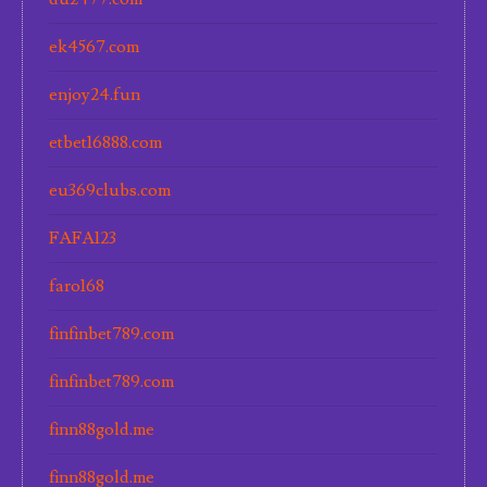
ek4567.com
enjoy24.fun
etbet16888.com
eu369clubs.com
FAFA123
faro168
finfinbet789.com
finfinbet789.com
finn88gold.me
finn88gold.me