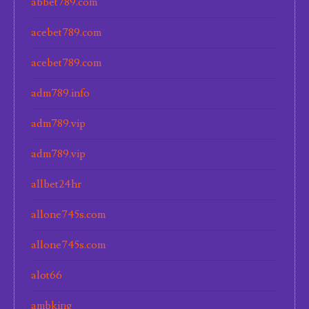
abbet789.com
acebet789.com
acebet789.com
adm789.info
adm789.vip
adm789.vip
allbet24hr
allone745s.com
allone745s.com
alot66
ambking