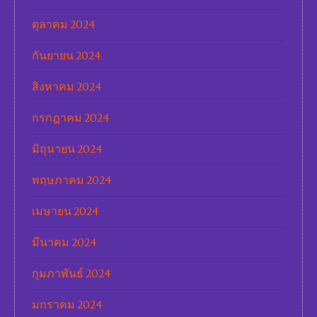
ตุลาคม 2024
กันยายน 2024
สิงหาคม 2024
กรกฎาคม 2024
มิถุนายน 2024
พฤษภาคม 2024
เมษายน 2024
มีนาคม 2024
กุมภาพันธ์ 2024
มกราคม 2024