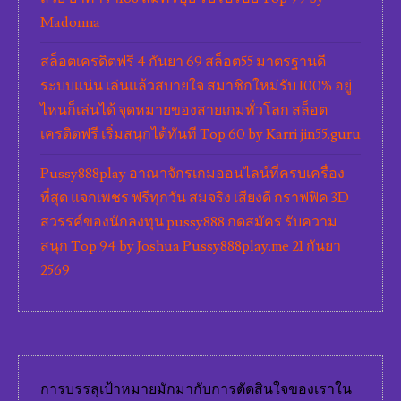
Madonna
สล็อตเครดิตฟรี 4 กันยา 69 สล็อต55 มาตรฐานดี
ระบบแน่น เล่นแล้วสบายใจ สมาชิกใหม่รับ 100% อยู่
ไหนก็เล่นได้ จุดหมายของสายเกมทั่วโลก สล็อต
เครดิตฟรี เริ่มสนุกได้ทันที Top 60 by Karri jin55.guru
Pussy888play อาณาจักรเกมออนไลน์ที่ครบเครื่อง
ที่สุด แจกเพชร ฟรีทุกวัน สมจริง เสียงดี กราฟฟิค 3D
สวรรค์ของนักลงทุน pussy888 กดสมัคร รับความ
สนุก Top 94 by Joshua Pussy888play.me 21 กันยา
2569
การบรรลุเป้าหมายมักมากับการตัดสินใจของเราใน