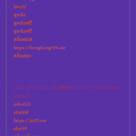
live22
ดูหนัง
ดูหนังฟรี
ดูหนังฟรี
สล็อต168
https://hongkong456.me
สล็อต66
เว็บคาสิโนน่าเล่น ทั้ง
สล็อต
และ
บาคาร่า
ตึงจริงแตก
บ่อยมาก
joker123
slot168
https://jin55.net
slot99