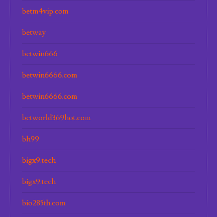
betm4vip.com
betway
betwin666
betwin6666.com
betwin6666.com
betworld369hot.com
bh99
bigx9.tech
bigx9.tech
bio285th.com