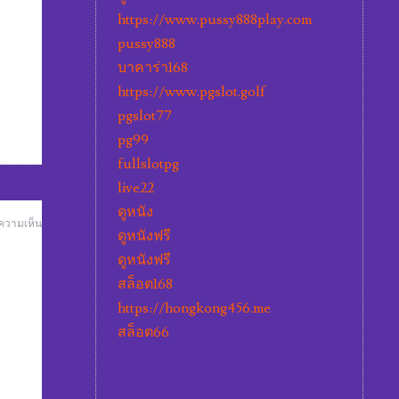
เตือน
เก่า
https://www.pussy888play.com
เมื่อ
TOP
เล่น
pussy888
5
ครบ
BY
บาคาร่า168
วงเงิน
LAN
https://www.pgslot.golf
ต่อ
วัน
pgslot77
เลือก
pg99
รับ
การ
fullslotpg
เตือน
live22
ผ่าน
ดูหนัง
มือ
บน
ความเห็น
ถือ
ดูหนังฟรี
สล็อต666
หรือ
ผู้นำ
ดูหนังฟรี
หน้า
เกม
สล็อต168
เว็บ
สล็อต
เหมาะ
https://hongkong456.me
ถอน
กับ
ง่าย
สล็อต66
ผู้
ได้
เล่น
เงิน
ที่
จริง
อยาก