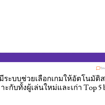
ปิด
8 มีระบบช่วยเลือกเกมให้อัตโนมัติ
ะกับทั้งผู้เล่นใหม่และเก่า Top 5 