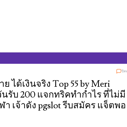
ปิด
ย ได้เงินจริง Top 55 by Meri
ันรับ 200 แจกทริคทำกำไร ที่ไม่มี
า เจ้าดัง pgslot รีบสมัคร แจ็ตพอ