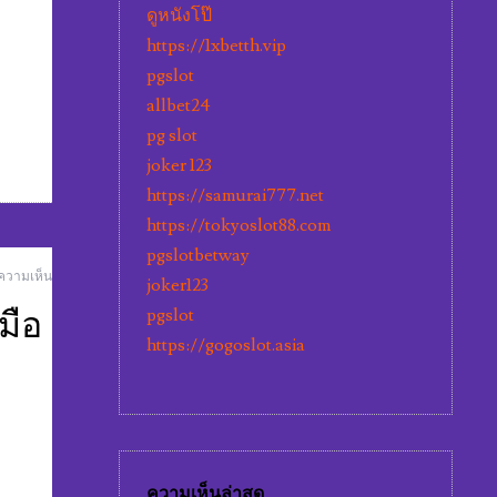
ดูหนังโป๊
ยิง
เงิน
ปลา
https://1xbetth.vip
จริง
กีฬา
ไม่
pgslot
เจ้า
ขาย
allbet24
ดัง
ฝัน
PGSLOT
สมาชิก
pg slot
รีบ
ใหม่
joker 123
สมัคร
300%
แจ็ต
https://samurai777.net
สล็อต
พอ
ทดลอง
https://tokyoslot88.com
ตกำ
เล่น
pgslotbetway
ลัง
ฟรี
บน
ความเห็น
ขึ้น
joker123
ภาพ
MAC1BET
30
สวย
มือ
pgslot
เครดิต
ธ.ค.
คม
ฟรี
https://gogoslot.asia
25
ชัด
20
3D
JULY
SRETTHI99
MAC1BET
PGSLOT,JOKER,JILI
เข้า
TOP
สู่
77
ระบบ
BY
ความเห็นล่าสุด
เหมาะ