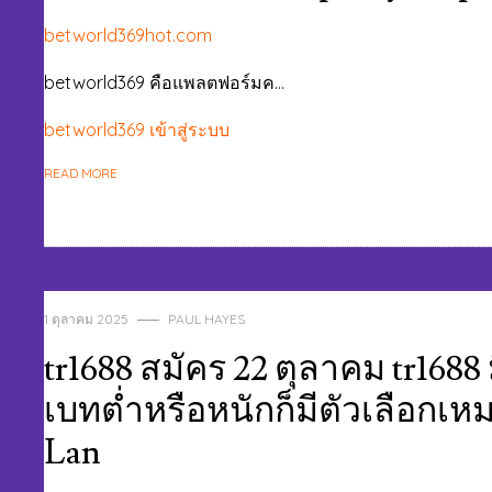
betworld369hot.com
betworld369 คือแพลตฟอร์มค…
betworld369 เข้าสู่ระบบ
READ MORE
1 ตุลาคม 2025
PAUL HAYES
tr1688 สมัคร 22 ตุลาคม tr168
เบทต่ำหรือหนักก็มีตัวเลือกเหมา
Lan