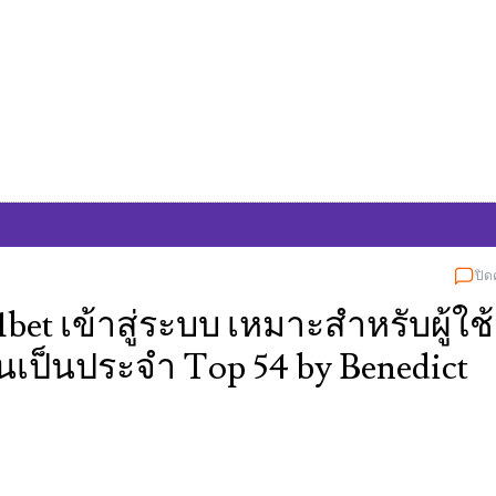
ปิด
bet เข้าสู่ระบบ เหมาะสำหรับผู้ใช้
งานเป็นประจำ Top 54 by Benedict