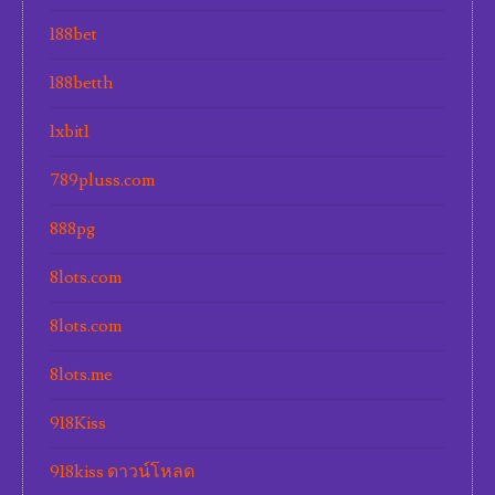
188bet
188betth
1xbit1
789pluss.com
888pg
8lots.com
8lots.com
8lots.me
918Kiss
918kiss ดาวน์โหลด