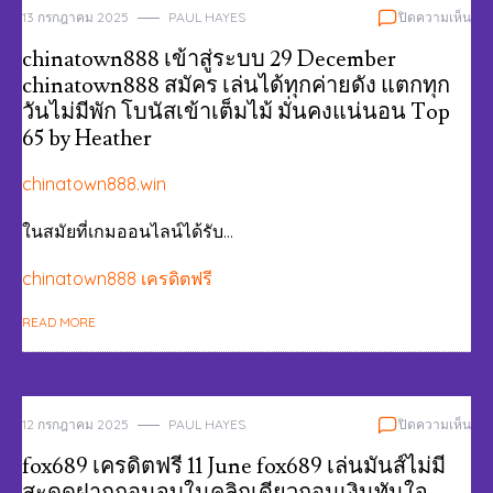
ไม่
บน
13 กรกฎาคม 2025
PAUL HAYES
ปิดความเห็น
ต้อง
CH
chinatown888 เข้าสู่ระบบ 29 December
ทำ
เข้า
ยอ
chinatown888 สมัคร เล่นได้ทุกค่ายดัง แตกทุก
สู่
เทิร
ระบ
วันไม่มีพัก โบนัสเข้าเต็มไม้ มั่นคงแน่นอน Top
TO
29
65 by Heather
2
DE
BY
CH
chinatown888.win
KE
สมั
เล่น
ในสมัยที่เกมออนไลน์ได้รับ…
ได้
ทุก
chinatown888 เครดิตฟรี
ค่า
ดัง
READ MORE
แต
ทุก
วัน
ไม่ม
พัก
บน
12 กรกฎาคม 2025
PAUL HAYES
ปิดความเห็น
โบน
FO
เข้า
fox689 เครดิตฟรี 11 June fox689 เล่นมันส์ไม่มี
เคร
เต็ม
ฟรี