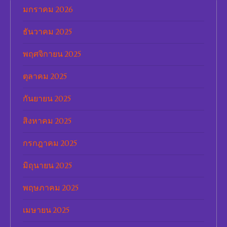
มกราคม 2026
ธันวาคม 2025
พฤศจิกายน 2025
ตุลาคม 2025
กันยายน 2025
สิงหาคม 2025
กรกฎาคม 2025
มิถุนายน 2025
พฤษภาคม 2025
เมษายน 2025