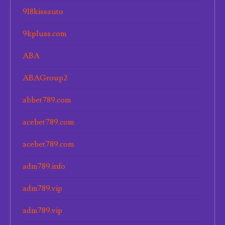
918kissauto
9kpluss.com
ABA
ABAGroup2
abbet789.com
acebet789.com
acebet789.com
adm789.info
adm789.vip
adm789.vip