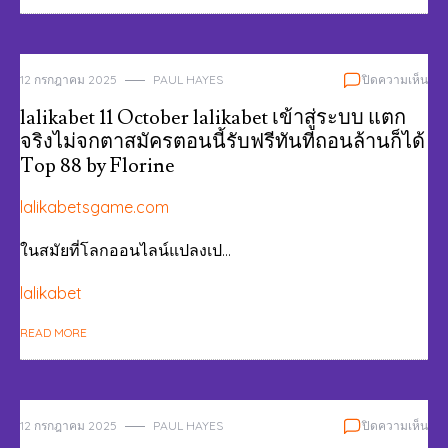
บัญช
ธน
เล่น
ได้
บน
12 กรกฎาคม 2025
PAUL HAYES
ปิดความเห็น
ต่อ
LAL
lalikabet 11 October lalikabet เข้าสู่ระบบ แตก
เนื่อ
11
ไม่ม
จริงไม่จกตาสมัครตอนนี้รับฟรีทันทีถอนล้านก็ได้
OC
สะด
LAL
Top 88 by Florine
TO
เข้า
60
สู่
lalikabetsgame.com
BY
ระบ
CA
แต
ในสมัยที่โลกออนไลน์แปลงเป…
จริง
ไม่
lalikabet
จก
ตา
READ MORE
สมั
ตอ
นี้
รับ
ฟรี
บน
12 กรกฎาคม 2025
PAUL HAYES
ปิดความเห็น
ทันท
VI