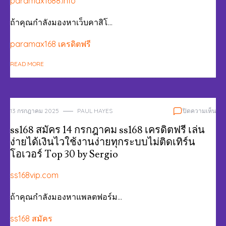
paramax1688.info
ทุก
TO
PA
เกม
82
เข้า
ถ้าคุณกำลังมองหาเว็บคาสิโ…
โบน
BY
สู่
เข้า
RIL
ระบ
paramax168 เครดิตฟรี
ไว}
เล่น
{เล่
ได้
READ MORE
ง่าย
ตล
ไม่
24
ซับ
ชม.
ซ้อ
ใช้
{ลุ้น
งาน
บน
13 กรกฎาคม 2025
PAUL HAYES
ปิดความเห็น
แจ็
ผ่า
SS1
พอ
ss168 สมัคร 14 กรกฎาคม ss168 เครดิตฟรี เล่น
มือ
สมั
ทุก
ถือ
ง่ายได้เงินไวใช้งานง่ายทุกระบบไม่ติดเทิร์น
14
ตา}
ได้
กร
โอเวอร์ Top 30 by Sergio
{คา
เลย
SS1
สิ
โบน
เคร
ss168vip.com
โน
เข้า
ฟรี
สด
เต็ม
เล่น
ถ้าคุณกำลังมองหาแพลตฟอร์ม…
เล่น
ไม้
ง่าย
แบ
TO
ได้
ss168 สมัคร
เรี
21
เงิน