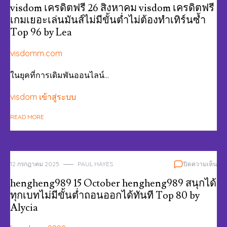
visdom เครดิตฟรี 26 สิงหาคม visdom เครดิตฟรี
ถอ
เคร
ล้า
เกมเยอะเล่นมันส์ไม่มีขั้นต่ำไม่ต้องทำเทิร์นซ้ำ
ฟรี
ก็ได้
26
Top 96 by Lea
TO
สิง
88
VI
visdomm.com
BY
เคร
FLO
ฟรี
ในยุคที่การเดิมพันออนไลน์…
เกม
เยอ
visdom เข้าสู่ระบบ
เล่น
มันส
READ MORE
ไม่ม
ขั้น
ต่ำ
ไม่
ต้อง
บน
12 กรกฎาคม 2025
PAUL HAYES
ปิดความเห็น
ทำ
HE
hengheng989 15 October hengheng989 สนุกได้
เทิร
15
ซ้ำ
ทุกเบทไม่มีขั้นต่ำถอนออกได้ทันที Top 80 by
OC
TO
HE
Alycia
96
สนุ
BY
ได้