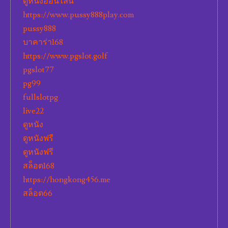
ดูหนังออนไลน์
https://www.pussy888play.com
pussy888
บาคาร่า168
https://www.pgslot.golf
pgslot77
pg99
fullslotpg
live22
ดูหนัง
ดูหนังฟรี
ดูหนังฟรี
สล็อต168
https://hongkong456.me
สล็อต66