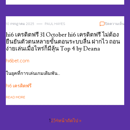
MA
ก็
เล่น
ได้
รอง
บน
10 กรกฎาคม 2025
PAUL HAYES
ปิดความเห็น
รับ
HI6
hi6 เครดิตฟรี 31 October hi6 เครดิตฟรี ไม่ต้อง
วอล
เคร
และ
ยืนยันตัวตนหลายขั้นตอนระบบลื่น ฝากไว ถอน
ฟรี
ธน
31
ง่ายเล่นเมื่อไหร่ก็มีลุ้น Top 4 by Deana
กำไ
OC
จริง
HI6
hi6bet.com
ไม่ม
เคร
จก
ฟรี
ในยุคที่การเล่นเกมเดิมพัน…
TO
ไม่
57
ต้อง
hi6 เครดิตฟรี
BY
ยืนย
FR
ตัว
READ MORE
ตน
หล
ขั้น
ตอ
1
2
3
4
หน้าถัดไป »
ระบ
ลื่น