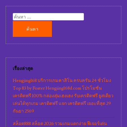
ฝาก
ไว
ถอ
ค้นหา
ง่าย
สำหรับ:
เล่น
เมื่อ
ไหร่
ก็
มี
ลุ้น
TO
4
เรื่องล่าสุด
BY
DE
Hengjing168 บริการเกมคาสิโน ครบครัน 24 ชั่วโมง
Top 83 by Foster Hengjing168d.com โปรโมชั่น
เครดิตฟรี 100% กล่องสุ่มเฮงเฮง รับเครดิตฟรี ยูสเดียว
เล่นได้ทุกเกม เครดิตฟรี แจก เครดิตฟรี เยอะที่สุด 29
กันยา 2569
สล็อต888 สล็อต 2026 รวมเกมแตกง่าย ฟีเจอร์เด่น