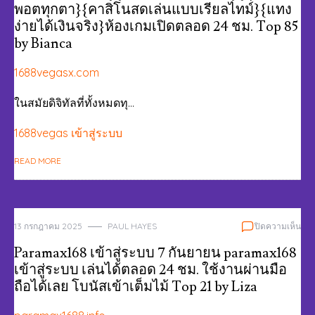
สด
พอตทุกตา}{คาสิโนสดเล่นแบบเรียลไทม์}{แทง
168
ได้
ง่ายได้เงินจริง}ห้องเกมเปิดตลอด 24 ชม. Top 85
เคร
ราค
by Bianca
ฟรี
น้ำด
{สม
{จ่า
เล่น
1688vegasx.com
เต็ม
ฟรี
ไม่ม
ไม่
อั้น}
ในสมัยดิจิทัลที่ทั้งหมดทุ…
ต้อง
{ยิง
ใช้
ปล
1688vegas เข้าสู่ระบบ
เอก
เบท
{เปิ
ถูก
READ MORE
ยู
ก็
ส
แต
ไว
ได้}
ใน
{โบ
คลิ
เข้า
บน
13 กรกฎาคม 2025
PAUL HAYES
ปิดความเห็น
เดีย
ต่อ
PA
Paramax168 เข้าสู่ระบบ 7 กันยายน paramax168
{เข้
เนื่
เข้า
เข้าสู่ระบบ เล่นได้ตลอด 24 ชม. ใช้งานผ่านมือ
เล่น
{ภา
สู่
ได้
สวย
ระบ
ถือได้เลย โบนัสเข้าเต็มไม้ Top 21 by Liza
ทันท
เล่น
7
{สล
เพล
กัน