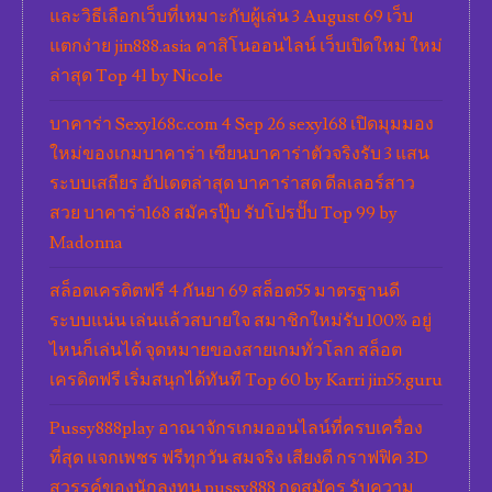
และวิธีเลือกเว็บที่เหมาะกับผู้เล่น 3 August 69 เว็บ
แตกง่าย jin888.asia คาสิโนออนไลน์ เว็บเปิดใหม่ ใหม่
ล่าสุด Top 41 by Nicole
บาคาร่า Sexy168c.com 4 Sep 26 sexy168 เปิดมุมมอง
ใหม่ของเกมบาคาร่า เซียนบาคาร่าตัวจริงรับ 3 แสน
ระบบเสถียร อัปเดตล่าสุด บาคาร่าสด ดีลเลอร์สาว
สวย บาคาร่า168 สมัครปุ๊บ รับโปรปั๊บ Top 99 by
Madonna
สล็อตเครดิตฟรี 4 กันยา 69 สล็อต55 มาตรฐานดี
ระบบแน่น เล่นแล้วสบายใจ สมาชิกใหม่รับ 100% อยู่
ไหนก็เล่นได้ จุดหมายของสายเกมทั่วโลก สล็อต
เครดิตฟรี เริ่มสนุกได้ทันที Top 60 by Karri jin55.guru
Pussy888play อาณาจักรเกมออนไลน์ที่ครบเครื่อง
ที่สุด แจกเพชร ฟรีทุกวัน สมจริง เสียงดี กราฟฟิค 3D
สวรรค์ของนักลงทุน pussy888 กดสมัคร รับความ