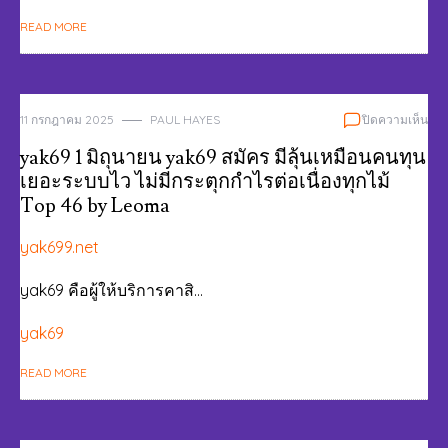
แต
READ MORE
บ่อ
ที่สุ
ใน
ตอ
นี้
บน
11 กรกฎาคม 2025
PAUL HAYES
ปิดความเห็น
ไม่
YA
yak69 1 มิถุนายน yak69 สมัคร มีลุ้นเหมือนคนทุน
ต้อง
1
แจ้ง
เยอะระบบไว ไม่มีกระตุกกำไรต่อเนื่องทุกไม้
มิถ
แอ
YA
Top 46 by Leoma
ดมิ
สมั
ได้
มี
yak699.net
กำไ
ลุ้น
ตั้ง
เหม
yak69 คือผู้ให้บริการคาสิ…
เริ่ม
คน
TO
ทุน
yak69
34
เยอ
BY
ระบ
READ MORE
FR
ไว
ไม่ม
กระ
กำไ