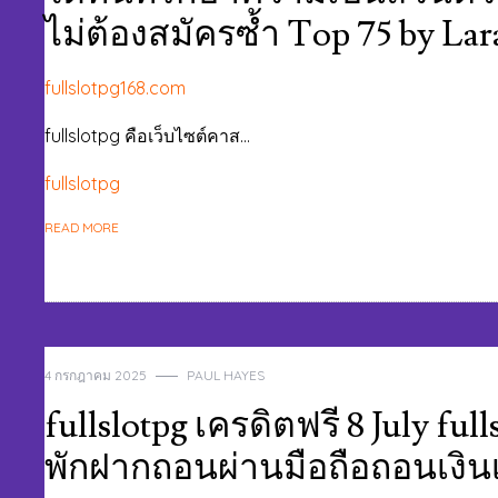
ไม่ต้องสมัครซ้ำ Top 75 by Lar
fullslotpg168.com
fullslotpg คือเว็บไซต์คาส…
fullslotpg
READ MORE
4 กรกฎาคม 2025
PAUL HAYES
fullslotpg เครดิตฟรี 8 July ful
พักฝากถอนผ่านมือถือถอนเงินเ