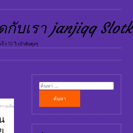
ดกับเรา janjiqq Slot
ว 10 วิ เป๋าตังตุงๆ
ค้นหา
สำหรับ:
บน
ความเห็น
FULLSLOTPG
่น
4
พฤศจิกายน
ย
FULLSLOTPG