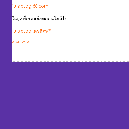
fullslotpg168.com
ในยุคที่เกมสล็อตออนไลน์ได…
fullslotpg เครดิตฟรี
READ MORE