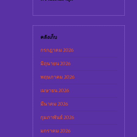
คลังเก็บ
กรกฎาคม 2026
มิถุนายน 2026
พฤษภาคม 2026
เมษายน 2026
มีนาคม 2026
กุมภาพันธ์ 2026
มกราคม 2026