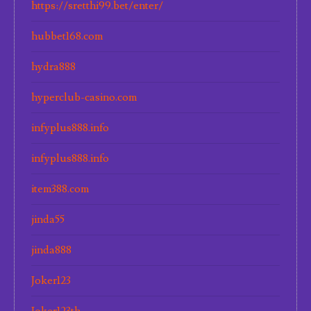
https://sretthi99.bet/enter/
hubbet168.com
hydra888
hyperclub-casino.com
infyplus888.info
infyplus888.info
item388.com
jinda55
jinda888
Joker123