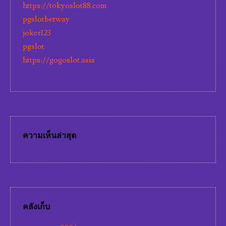
https://tokyoslot88.com
pgslotbetway
joker123
pgslot
https://gogoslot.asia
ความเห็นล่าสุด
คลังเก็บ