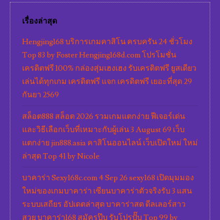
เรื่องล่าสุด
Hengjing168 บริการเกมคาสิโน ครบครัน 24 ชั่วโมง
Top 83 by Foster Hengjing168d.com โปรโมชั่น
เครดิตฟรี 100% กล่องสุ่มเฮงเฮง รับเครดิตฟรี ยูสเดียว
เล่นได้ทุกเกม เครดิตฟรี แจก เครดิตฟรี เยอะที่สุด 29
กันยา 2569
สล็อต888 สล็อต 2026 รวมเกมแตกง่าย ฟีเจอร์เด่น
และวิธีเลือกเว็บที่เหมาะกับผู้เล่น 3 August 69 เว็บ
แตกง่าย jin888.asia คาสิโนออนไลน์ เว็บเปิดใหม่ ใหม่
ล่าสุด Top 41 by Nicole
บาคาร่า Sexy168c.com 4 Sep 26 sexy168 เปิดมุมมอง
ใหม่ของเกมบาคาร่า เซียนบาคาร่าตัวจริงรับ 3 แสน
ระบบเสถียร อัปเดตล่าสุด บาคาร่าสด ดีลเลอร์สาว
สวย บาคาร่า168 สมัครปุ๊บ รับโปรปั๊บ Top 99 by