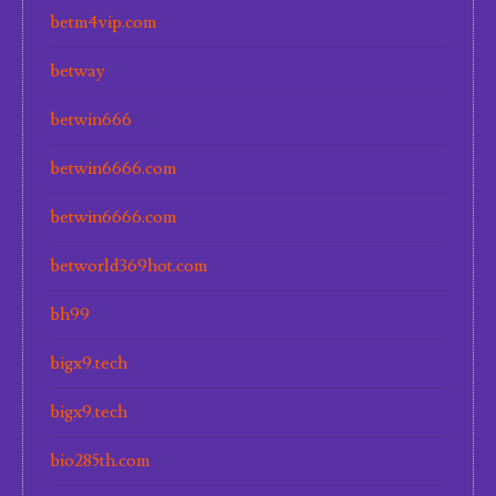
betm4vip.com
betway
betwin666
betwin6666.com
betwin6666.com
betworld369hot.com
bh99
bigx9.tech
bigx9.tech
bio285th.com