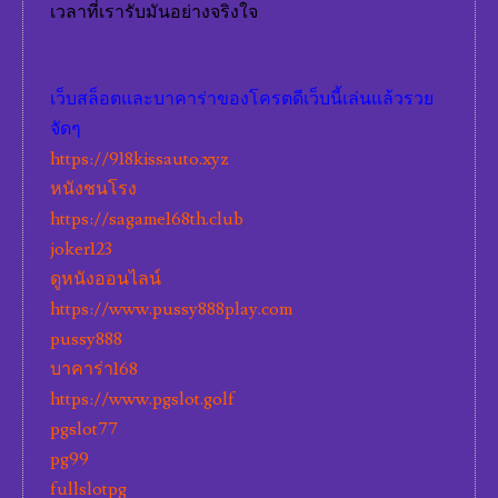
เวลาที่เรารับมันอย่างจริงใจ
เว็บสล็อตและบาคาร่าของโครตดีเว็บนี้เล่นแล้วรวย
จัดๆ
https://918kissauto.xyz
หนังชนโรง
https://sagame168th.club
joker123
ดูหนังออนไลน์
https://www.pussy888play.com
pussy888
บาคาร่า168
https://www.pgslot.golf
pgslot77
pg99
fullslotpg