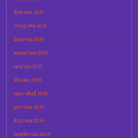
สิงหาคม 2025
กรกฎาคม 2025
มิถุนายน 2025
พฤษภาคม 2025
เมษายน 2025
มีนาคม 2025
กุมภาพันธ์ 2025
มกราคม 2025
ธันวาคม 2024
พฤศจิกายน 2024