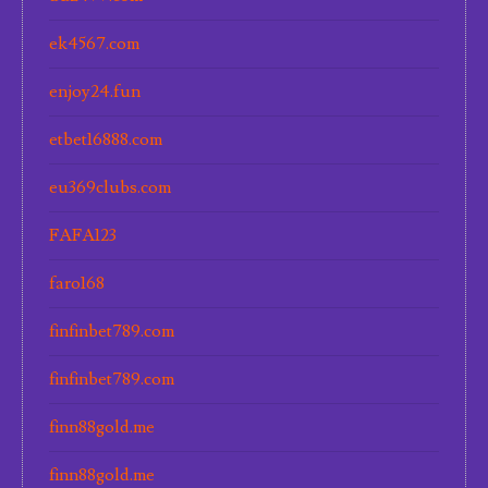
ek4567.com
enjoy24.fun
etbet16888.com
eu369clubs.com
FAFA123
faro168
finfinbet789.com
finfinbet789.com
finn88gold.me
finn88gold.me