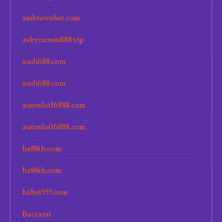
ambnovabet.com
askyouwin888 vip
audi688.com
audi688.com
autoslot16888.com
autoslot16888.com
ba88th.com
ba88th.com
babet555.com
Baccarat