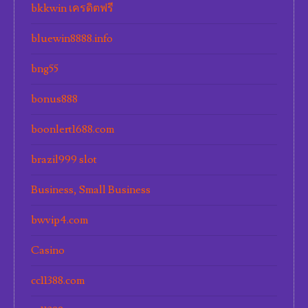
bkkwin เครดิตฟรี
bluewin8888.info
bng55
bonus888
boonlert1688.com
brazil999 slot
Business, Small Business
bwvip4.com
Casino
cc11388.com