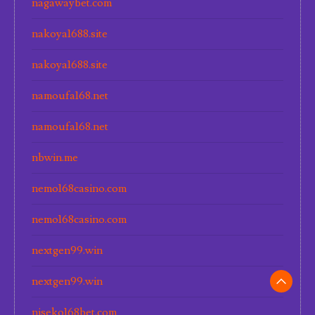
nagawaybet.com
nakoya1688.site
nakoya1688.site
namoufa168.net
namoufa168.net
nbwin.me
nemo168casino.com
nemo168casino.com
nextgen99.win
nextgen99.win
niseko168bet.com