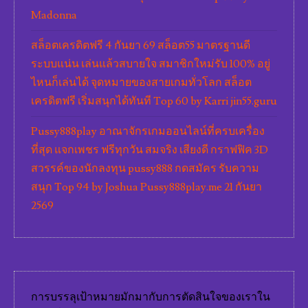
Madonna
สล็อตเครดิตฟรี 4 กันยา 69 สล็อต55 มาตรฐานดี
ระบบแน่น เล่นแล้วสบายใจ สมาชิกใหม่รับ 100% อยู่
ไหนก็เล่นได้ จุดหมายของสายเกมทั่วโลก สล็อต
เครดิตฟรี เริ่มสนุกได้ทันที Top 60 by Karri jin55.guru
Pussy888play อาณาจักรเกมออนไลน์ที่ครบเครื่อง
ที่สุด แจกเพชร ฟรีทุกวัน สมจริง เสียงดี กราฟฟิค 3D
สวรรค์ของนักลงทุน pussy888 กดสมัคร รับความ
สนุก Top 94 by Joshua Pussy888play.me 21 กันยา
2569
การบรรลุเป้าหมายมักมากับการตัดสินใจของเราใน