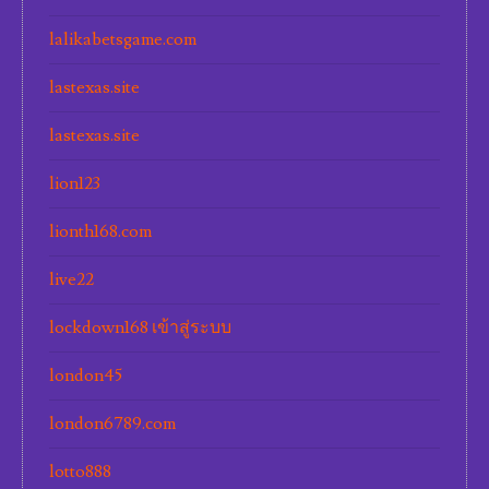
lalikabetsgame.com
lastexas.site
lastexas.site
lion123
lionth168.com
live22
lockdown168 เข้าสู่ระบบ
london45
london6789.com
lotto888