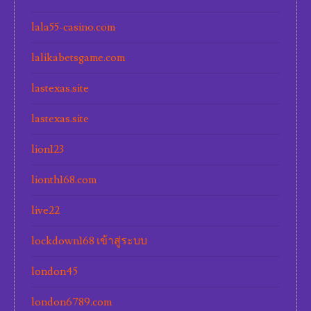
lala55-casino.com
lalikabetsgame.com
lastexas.site
lastexas.site
lion123
lionth168.com
live22
lockdown168 เข้าสู่ระบบ
london45
london6789.com