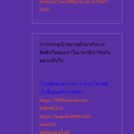
HEATHER
Joshua Pussy888play.me 21 กันยา
2569
การบรรลุเป้าหมายมักมากับการ
ตัดสินใจของเราในเวลาที่เรารับมัน
อย่างจริงใจ
เว็บสล็อตและบาคาร่าของโครตดี
เว็บนี้เล่นแล้วรวยจัดๆ
https://918kissauto.xyz
หนังชนโรง
https://sagame168th.club
joker123
ดูหนังออนไลน์