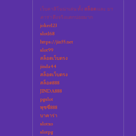
เว็บคาสิโนน่าเล่น ทั้ง
สล็อต
และ
บา
คาร่า
ตึงจริงแตกบ่อยมาก
joker123
slot168
https://jin55.net
slot99
สล็อตเว็บตรง
jinda44
สล็อตเว็บตรง
สล็อต888
JINDA888
pgslot
พุซซี่888
บาคาร่า
slotxo
slotpg