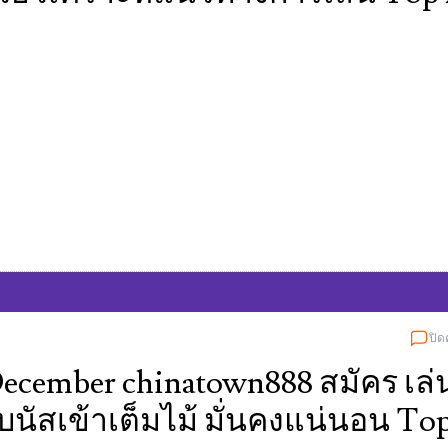
ปิด
December chinatown888 สมัคร เล่
โบนัสเข้าเต็มไม้ มั่นคงแน่นอน Top