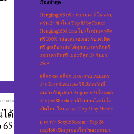
เรื่องล่าสุด
เครดิต
ฟรี
Hengjing168 บริการเกมคาสิโน ครบ
รวม
ยอด
ครัน 24 ชั่วโมง Top 83 by Foster
ได้
Hengjing168d.com โปรโมชั่นเครดิต
เสีย
ทั้งหมด
ฟรี 100% กล่องสุ่มเฮงเฮง รับเครดิต
ดาวน์โหลด
ฟรี ยูสเดียว เล่นได้ทุกเกม เครดิตฟรี
เก็บ
แจก เครดิตฟรี เยอะที่สุด 29 กันยา
ไว้
ได้
2569
ช่วย
วิเคราะห์
สล็อต888 สล็อต 2026 รวมเกมแตก
แนวทาง
ง่าย ฟีเจอร์เด่น และวิธีเลือกเว็บที่
การ
เหมาะกับผู้เล่น 3 August 69 เว็บ แตก
เล่น
TOP
ง่าย jin888.asia คาสิโนออนไลน์ เว็บ
บน
ความเห็น
23
CHINATOWN888
เปิดใหม่ ใหม่ล่าสุด Top 41 by Nicole
BY
นได้
เข้า
KATHLENE
สู่
บาคาร่า Sexy168c.com 4 Sep 26
 65
ระบบ
sexy168 เปิดมุมมองใหม่ของเกมบา
29