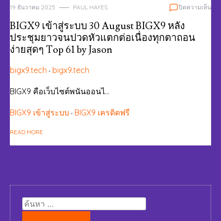
บน
19 ธันวาคม 2025
PAUL HAYES
ปิดความเห็น
BIG
BIGX9 เข้าสู่ระบบ 30 August BIGX9 หลัง
เข้า
ประชุมยาวจนปวดหัวแตกต่อเนื่องทุกตาถอน
สู่
ระบ
ง่ายสุดๆ Top 61 by Jason
30
AU
bigx9.tech
bigx9.tech
BIG
หลัง
BIGX9 คือเว็บไซต์พนันออนไ…
ประ
ยาว
BIGX9 เข้าสู่ระบบ
BIGX9 เครดิตฟรี
จน
ปว
READ MORE
หัว
แต
ต่อ
เนื่อ
ทุก
ตา
ถอ
ค้นหา
ง่าย
สุดๆ
สำหรับ: