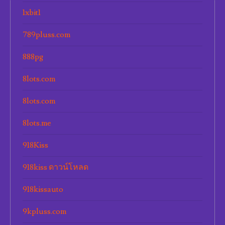
1xbit1
789pluss.com
888pg
8lots.com
8lots.com
8lots.me
918Kiss
918kiss ดาวน์โหลด
918kissauto
9kpluss.com