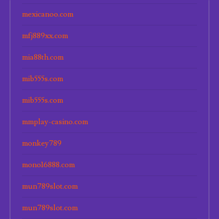
mexicanoo.com
mfj889xx.com
mia88th.com
mib555s.com
mib555s.com
mmplay-casino.com
monkey789
mono16888.com
mun789slot.com
mun789slot.com