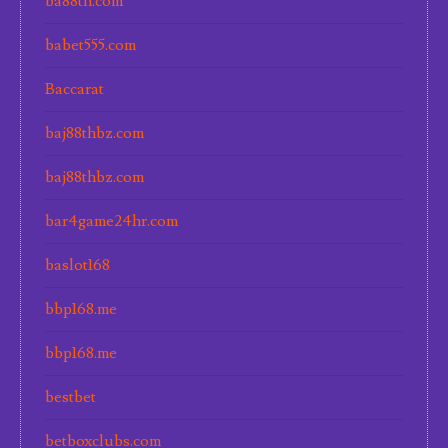
ba88th.com
babet555.com
Baccarat
baj88thbz.com
baj88thbz.com
bar4game24hr.com
baslot168
bbp168.me
bbp168.me
bestbet
betboxclubs.com