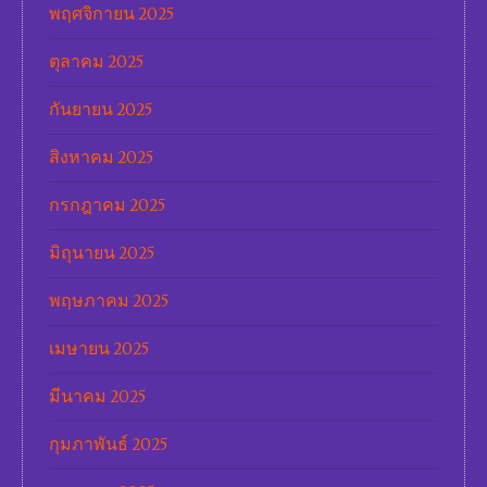
พฤศจิกายน 2025
ตุลาคม 2025
กันยายน 2025
สิงหาคม 2025
กรกฎาคม 2025
มิถุนายน 2025
พฤษภาคม 2025
เมษายน 2025
มีนาคม 2025
กุมภาพันธ์ 2025