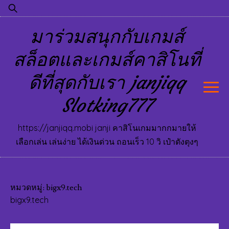
Skip
ค้นหา
to
สำหรับ:
มาร่วมสนุกกับเกมส์
content
สล็อตและเกมส์คาสิโนที่
ดีที่สุดกับเรา janjiqq
Slotking777
https://janjiqq.mobi janji คาสิโนเกมมากกมายให้
เลือกเล่น เล่นง่าย ได้เงินด่วน ถอนเร็ว 10 วิ เป๋าตังตุงๆ
หมวดหมู่:
bigx9.tech
bigx9.tech