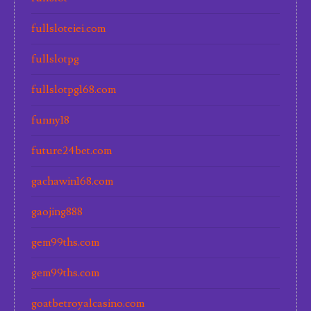
fullsloteiei.com
fullslotpg
fullslotpg168.com
funny18
future24bet.com
gachawin168.com
gaojing888
gem99ths.com
gem99ths.com
goatbetroyalcasino.com