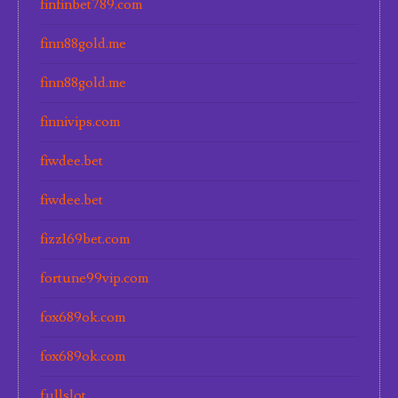
finfinbet789.com
finn88gold.me
finn88gold.me
finnivips.com
fiwdee.bet
fiwdee.bet
fizz169bet.com
fortune99vip.com
fox689ok.com
fox689ok.com
fullslot