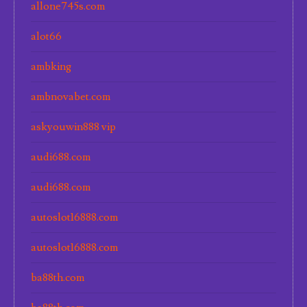
allone745s.com
alot66
ambking
ambnovabet.com
askyouwin888 vip
audi688.com
audi688.com
autoslot16888.com
autoslot16888.com
ba88th.com