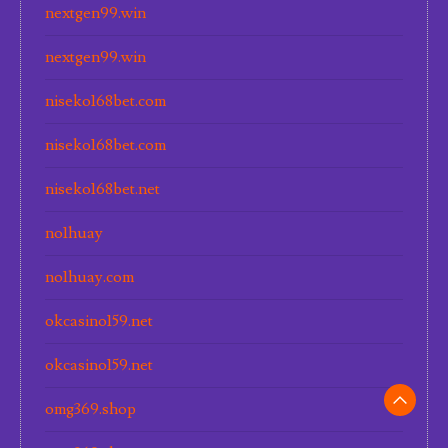
nextgen99.win
nextgen99.win
niseko168bet.com
niseko168bet.com
niseko168bet.net
no1huay
no1huay.com
okcasino159.net
okcasino159.net
omg369.shop