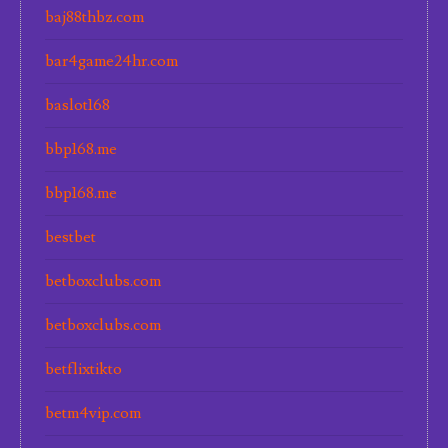
baj88thbz.com
bar4game24hr.com
baslot168
bbp168.me
bbp168.me
bestbet
betboxclubs.com
betboxclubs.com
betflixtikto
betm4vip.com