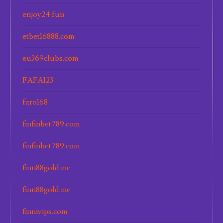
enjoy24.fun
etbet16888.com
eu369clubs.com
FAFA123
faro168
finfinbet789.com
finfinbet789.com
finn88gold.me
finn88gold.me
finnivips.com