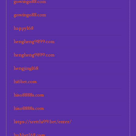
gowingo88.com
gowingo88.com
happy168
hengheng9899.com
hengheng9899.com
hengjing168
hi6bet.com
hiso8888s.com
hiso8888s.com
https://sretthi99.bet/enter/
hubbet168.com