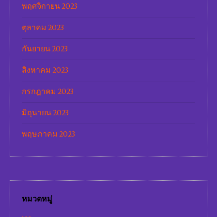
พฤศจิกายน 2023
ตุลาคม 2023
กันยายน 2023
สิงหาคม 2023
กรกฎาคม 2023
มิถุนายน 2023
พฤษภาคม 2023
หมวดหมู่