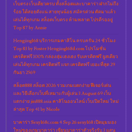
เว็บตรง เว็บเดียวครบ ทั้งสล็อตและบาคาร่า ฝากไม่ถึง
ร้อย ได้สอยตังแน่ สายทุนน้อย สมัครด่วน คัดมาแล้ว
เล่นได้ทุกเกม สล็อตเว็บตรง ห้ามพลาด โปรดีรออยู่
Top 87 by Annie
Hengjing168 บริการเกมคาสิโน ครบครัน 24 ชั่วโมง
Top 83 by Foster Hengjing168d.com โปรโมชั่น
เครดิตฟรี 100% กล่องสุ่มเฮงเฮง รับเครดิตฟรี ยูสเดียว
เล่นได้ทุกเกม เครดิตฟรี แจก เครดิตฟรี เยอะที่สุด 29
กันยา 2569
สล็อต888 สล็อต 2026 รวมเกมแตกง่าย ฟีเจอร์เด่น
และวิธีเลือกเว็บที่เหมาะกับผู้เล่น 3 August 69 เว็บ
แตกง่าย jin888.asia คาสิโนออนไลน์ เว็บเปิดใหม่ ใหม่
ล่าสุด Top 41 by Nicole
บาคาร่า Sexy168c.com 4 Sep 26 sexy168 เปิดมุมมอง
ใหม่ของเกมบาคาร่า เซียนบาคาร่าตัวจริงรับ 3 แสน