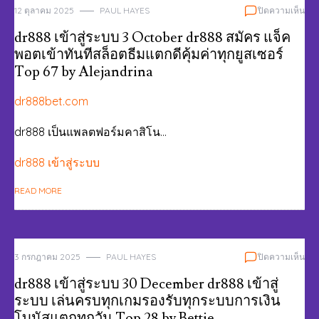
บน
12 ตุลาคม 2025
PAUL HAYES
ปิดความเห็น
DR
dr888 เข้าสู่ระบบ 3 October dr888 สมัคร แจ็ค
เข้า
พอตเข้าทันทีสล็อตธีมแตกดีคุ้มค่าทุกยูสเซอร์
สู่
ระบ
Top 67 by Alejandrina
3
OC
dr888bet.com
DR
สมั
dr888 เป็นแพลตฟอร์มคาสิโน…
แจ็
พอ
dr888 เข้าสู่ระบบ
เข้า
ทันท
READ MORE
สล็
ธีม
แต
ดี
คุ้ม
บน
3 กรกฎาคม 2025
PAUL HAYES
ปิดความเห็น
ค่า
DR
dr888 เข้าสู่ระบบ 30 December dr888 เข้าสู่
ทุก
เข้า
ยูสเ
ระบบ เล่นครบทุกเกมรองรับทุกระบบการเงิน
สู่
TO
ระบ
โบนัสแตกทุกวัน Top 28 by Bettie