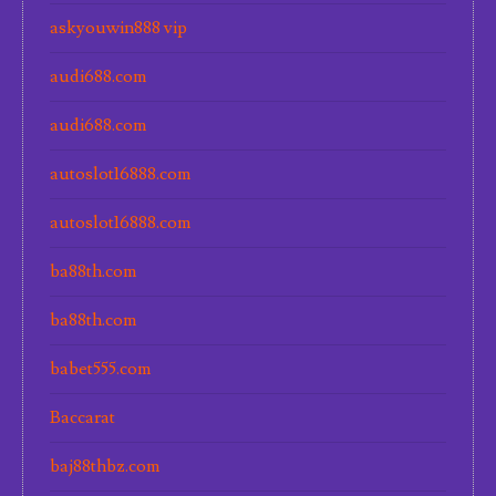
askyouwin888 vip
audi688.com
audi688.com
autoslot16888.com
autoslot16888.com
ba88th.com
ba88th.com
babet555.com
Baccarat
baj88thbz.com