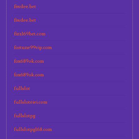
fiwdee.bet
fiwdee.bet
fizz169bet.com
fortune99vip.com
fox689ok.com
fox689ok.com
fullslot
fullsloteiei.com
fullslotpg
fullslotpg168.com