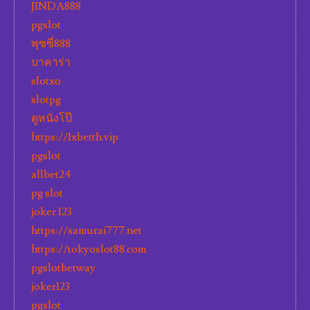
JINDA888
pgslot
พุซซี่888
บาคาร่า
slotxo
slotpg
ดูหนังโป๊
https://1xbetth.vip
pgslot
allbet24
pg slot
joker 123
https://samurai777.net
https://tokyoslot88.com
pgslotbetway
joker123
pgslot