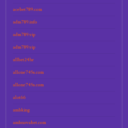
acebet789.com
adm789.info
adm789.vip
adm789.vip
allbet24hr
allone745s.com
allone745s.com
alot66
ambking
ambnovabet.com