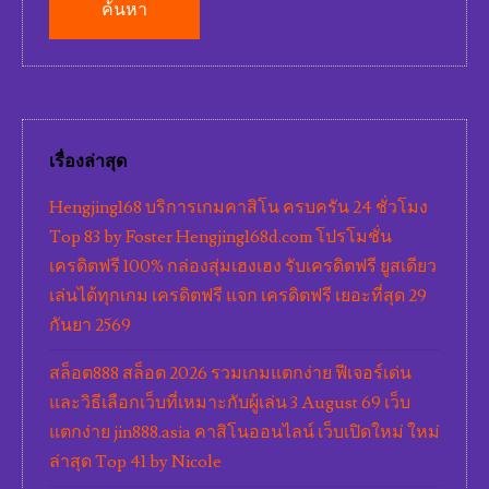
KAL
เรื่องล่าสุด
Hengjing168 บริการเกมคาสิโน ครบครัน 24 ชั่วโมง
Top 83 by Foster Hengjing168d.com โปรโมชั่น
เครดิตฟรี 100% กล่องสุ่มเฮงเฮง รับเครดิตฟรี ยูสเดียว
เล่นได้ทุกเกม เครดิตฟรี แจก เครดิตฟรี เยอะที่สุด 29
กันยา 2569
สล็อต888 สล็อต 2026 รวมเกมแตกง่าย ฟีเจอร์เด่น
และวิธีเลือกเว็บที่เหมาะกับผู้เล่น 3 August 69 เว็บ
แตกง่าย jin888.asia คาสิโนออนไลน์ เว็บเปิดใหม่ ใหม่
ล่าสุด Top 41 by Nicole