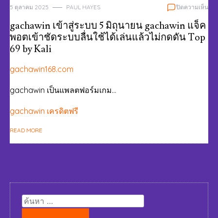
บน
5 ตุลาคม 2025
PAUL HAYES
ปิดความเห็น
GA
gachawin เข้าสู่ระบบ 5 มิถุนายน gachawin แจ็ค
เข้า
พอตเข้าชัดระบบลื่นใช้ได้เล่นแล้วไม่กดดัน Top
สู่
ระบ
69 by Kali
5
มิถ
gachawin168.com
GA
แจ็
gachawin เป็นแพลตฟอร์มเกม…
พอ
เข้า
gachawin เครดิตฟรี
ชัด
ระบ
READ MORE
ลื่น
ใช้ไ
เล่น
แล้
ไม่
กดด
TO
ค้นหา
69
BY
สำหรับ: