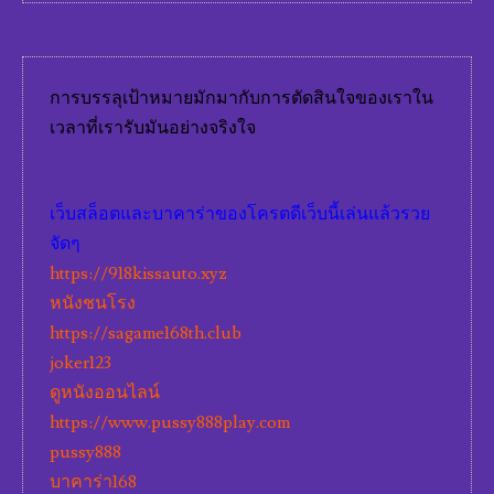
การบรรลุเป้าหมายมักมากับการตัดสินใจของเราใน
เวลาที่เรารับมันอย่างจริงใจ
เว็บสล็อตและบาคาร่าของโครตดีเว็บนี้เล่นแล้วรวย
จัดๆ
https://918kissauto.xyz
หนังชนโรง
https://sagame168th.club
joker123
ดูหนังออนไลน์
https://www.pussy888play.com
pussy888
บาคาร่า168