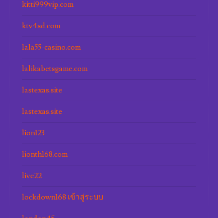
kitti999vip.com
ktv4sd.com
lala55-casino.com
lalikabetsgame.com
lastexas.site
lastexas.site
lion123
lionth168.com
live22
lockdown168 เข้าสู่ระบบ