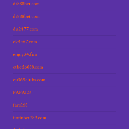
dr888bet.com
dr888bet.com
du2477.com
ek4567.com
enjoy24.fun
etbet16888.com
eu369clubs.com
FAFA123
faro168
finfinbet789.com