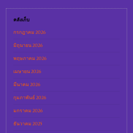
คลังเก็บ
กรกฎาคม 2026
มิถุนายน 2026
พฤษภาคม 2026
เมษายน 2026
มีนาคม 2026
กุมภาพันธ์ 2026
มกราคม 2026
ธันวาคม 2025