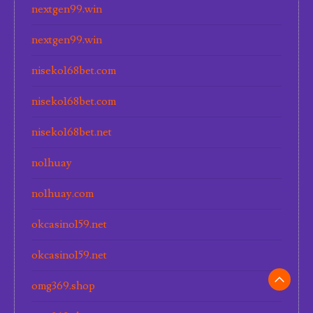
nextgen99.win
nextgen99.win
niseko168bet.com
niseko168bet.com
niseko168bet.net
no1huay
no1huay.com
okcasino159.net
okcasino159.net
omg369.shop