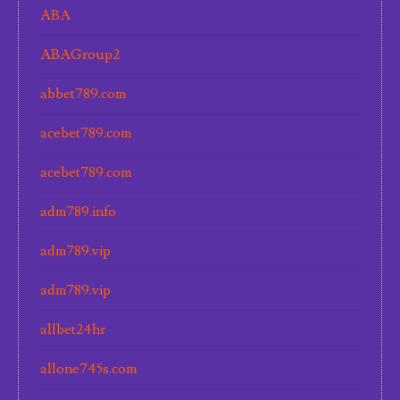
ABA
ABAGroup2
abbet789.com
acebet789.com
acebet789.com
adm789.info
adm789.vip
adm789.vip
allbet24hr
allone745s.com