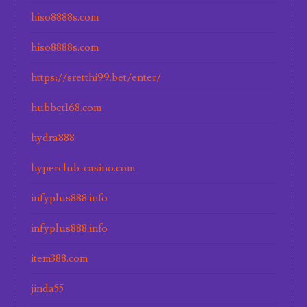
hiso8888s.com
hiso8888s.com
https://sretthi99.bet/enter/
hubbet168.com
hydra888
hyperclub-casino.com
infyplus888.info
infyplus888.info
item388.com
jinda55