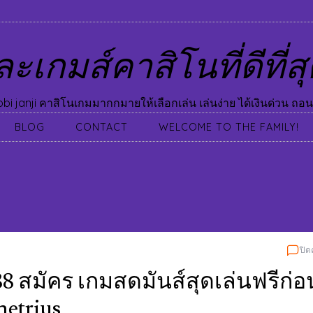
เกมส์คาสิโนที่ดีที่สุ
bi janji คาสิโนเกมมากกมายให้เลือกเล่น เล่นง่าย ได้เงินด่วน ถอนเร็
BLOG
CONTACT
WELCOME TO THE FAMILY!
ปิด
8 สมัคร เกมสดมันส์สุดเล่นฟรีก่อ
metrius