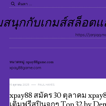
Skip
ค้นหา
to
สำหรับ:
content
สนุกกับเกมส์สล็อตและ
https://janjiqq.mo
หมวดหมู่:
xpay88game.com
xpay88game.com
15 ตุลาคม 2025
PAUL HAYES
xpay88 สมัคร 30 ตุลาคม xpay8
เติมฟรีสปินจุกๆ Top 32 by De