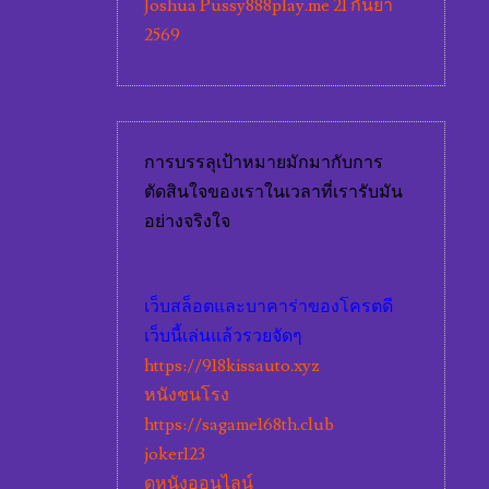
Joshua Pussy888play.me 21 กันยา
2569
การบรรลุเป้าหมายมักมากับการ
ตัดสินใจของเราในเวลาที่เรารับมัน
อย่างจริงใจ
เว็บสล็อตและบาคาร่าของโครตดี
เว็บนี้เล่นแล้วรวยจัดๆ
https://918kissauto.xyz
หนังชนโรง
https://sagame168th.club
joker123
ดูหนังออนไลน์