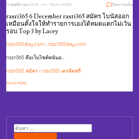
บน
14 พฤศจิกายน 2025
PAUL HAYES
ปิดความเห็น
RAS
rasri365 6 December rasri365 สมัคร โบนัสออก
6
เหมือนตั้งใจให้ทำรายการเองได้หมดแตกไม่เว้น
DE
RAS
รอบ Top 3 by Lacey
สมั
โบน
rasri365day.com
rasri365day.com
ออก
เหม
rasri365 คือเว็บไซต์พนันอ…
ตั้ง
ให้
rasri365 สมัคร
rasri365 เครดิตฟรี
ทำ
ราย
READ MORE
เอง
ได้
หม
แต
ไม่
เว้น
รอบ
ค้นหา
TO
3
สำหรับ: