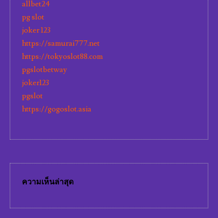
allbet24
pg slot
joker 123
https://samurai777.net
https://tokyoslot88.com
pgslotbetway
joker123
pgslot
https://gogoslot.asia
ความเห็นล่าสุด