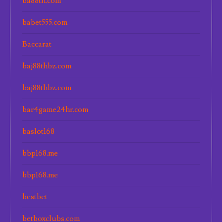
ba88th.com
babet555.com
Baccarat
baj88thbz.com
baj88thbz.com
bar4game24hr.com
baslot168
bbp168.me
bbp168.me
bestbet
betboxclubs.com