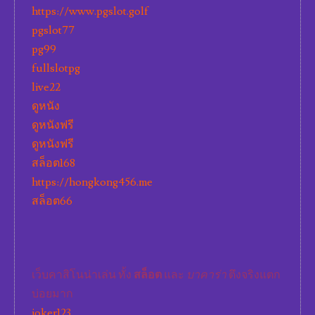
https://www.pgslot.golf
pgslot77
pg99
fullslotpg
live22
ดูหนัง
ดูหนังฟรี
ดูหนังฟรี
สล็อต168
https://hongkong456.me
สล็อต66
เว็บคาสิโนน่าเล่น ทั้ง
สล็อต
และ
บาคาร่า
ตึงจริงแตก
บ่อยมาก
joker123