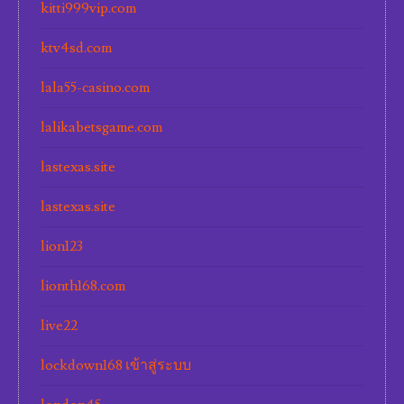
kitti999vip.com
ktv4sd.com
lala55-casino.com
lalikabetsgame.com
lastexas.site
lastexas.site
lion123
lionth168.com
live22
lockdown168 เข้าสู่ระบบ