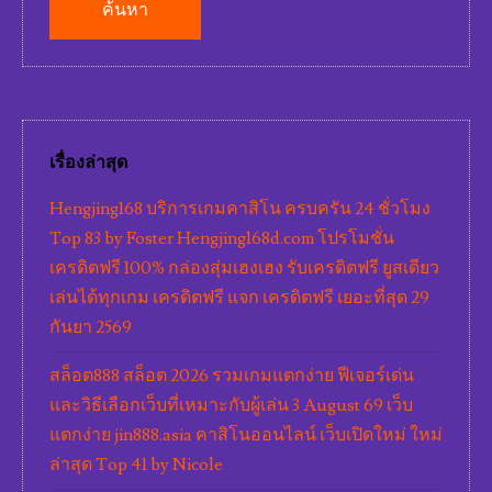
BY
LAC
เรื่องล่าสุด
Hengjing168 บริการเกมคาสิโน ครบครัน 24 ชั่วโมง
Top 83 by Foster Hengjing168d.com โปรโมชั่น
เครดิตฟรี 100% กล่องสุ่มเฮงเฮง รับเครดิตฟรี ยูสเดียว
เล่นได้ทุกเกม เครดิตฟรี แจก เครดิตฟรี เยอะที่สุด 29
กันยา 2569
สล็อต888 สล็อต 2026 รวมเกมแตกง่าย ฟีเจอร์เด่น
และวิธีเลือกเว็บที่เหมาะกับผู้เล่น 3 August 69 เว็บ
แตกง่าย jin888.asia คาสิโนออนไลน์ เว็บเปิดใหม่ ใหม่
ล่าสุด Top 41 by Nicole