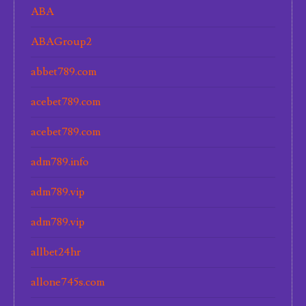
ABA
ABAGroup2
abbet789.com
acebet789.com
acebet789.com
adm789.info
adm789.vip
adm789.vip
allbet24hr
allone745s.com