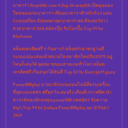
บาคาร่า Sexy168c.com 4 Sep 26 sexy168 เปิดมุมมอง
ใหม่ของเกมบาคาร่า เซียนบาคาร่าตัวจริงรับ 3 แสน
ระบบเสถียร อัปเดตล่าสุด บาคาร่าสด ดีลเลอร์สาว
สวย บาคาร่า168 สมัครปุ๊บ รับโปรปั๊บ Top 99 by
Madonna
สล็อตเครดิตฟรี 4 กันยา 69 สล็อต55 มาตรฐานดี
ระบบแน่น เล่นแล้วสบายใจ สมาชิกใหม่รับ 100% อยู่
ไหนก็เล่นได้ จุดหมายของสายเกมทั่วโลก สล็อต
เครดิตฟรี เริ่มสนุกได้ทันที Top 60 by Karri jin55.guru
Pussy888play อาณาจักรเกมออนไลน์ที่ครบเครื่อง
ที่สุด แจกเพชร ฟรีทุกวัน สมจริง เสียงดี กราฟฟิค 3D
สวรรค์ของนักลงทุน pussy888 กดสมัคร รับความ
สนุก Top 94 by Joshua Pussy888play.me 21 กันยา
2569