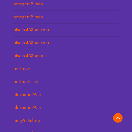
nextgen99.win
nextgen99.win
niseko168bet.com
niseko168bet.com
niseko168bet.net
no1huay
no1huay.com
okcasino159.net
okcasino159.net
omg369.shop