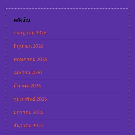
คลังเก็บ
กรกฎาคม 2026
มิถุนายน 2026
พฤษภาคม 2026
เมษายน 2026
มีนาคม 2026
กุมภาพันธ์ 2026
มกราคม 2026
ธันวาคม 2025