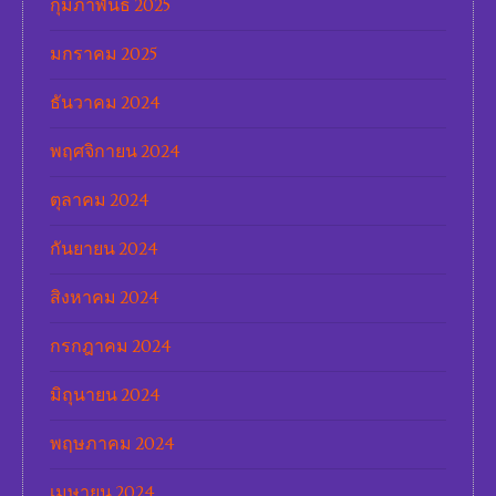
กุมภาพันธ์ 2025
มกราคม 2025
ธันวาคม 2024
พฤศจิกายน 2024
ตุลาคม 2024
กันยายน 2024
สิงหาคม 2024
กรกฎาคม 2024
มิถุนายน 2024
พฤษภาคม 2024
เมษายน 2024