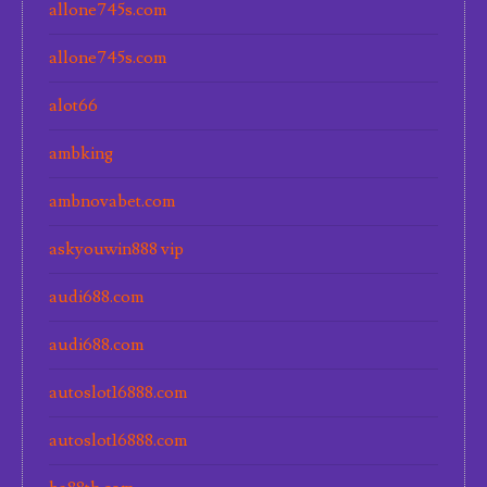
allone745s.com
allone745s.com
alot66
ambking
ambnovabet.com
askyouwin888 vip
audi688.com
audi688.com
autoslot16888.com
autoslot16888.com