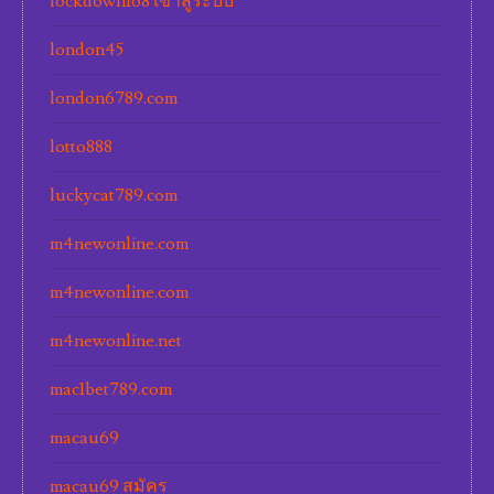
lockdown168 เข้าสู่ระบบ
london45
london6789.com
lotto888
luckycat789.com
m4newonline.com
m4newonline.com
m4newonline.net
mac1bet789.com
macau69
macau69 สมัคร