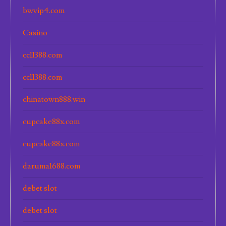
bwvip4.com
Casino
cc11388.com
cc11388.com
chinatown888.win
cupcake88x.com
cupcake88x.com
daruma1688.com
debet slot
debet slot