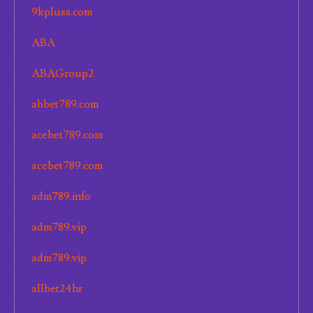
9kpluss.com
ABA
ABAGroup2
abbet789.com
acebet789.com
acebet789.com
adm789.info
adm789.vip
adm789.vip
allbet24hr