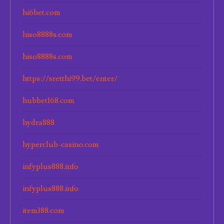
hi6bet.com
hiso8888s.com
hiso8888s.com
https://sretthi99.bet/enter/
hubbet168.com
hydra888
hyperclub-casino.com
infyplus888.info
infyplus888.info
item388.com