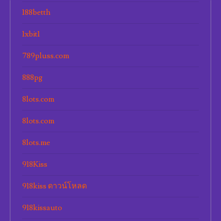
188betth
1xbit1
789pluss.com
888pg
8lots.com
8lots.com
8lots.me
918Kiss
918kiss ดาวน์โหลด
918kissauto