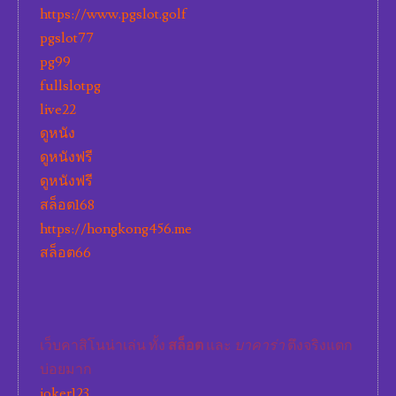
https://www.pgslot.golf
pgslot77
pg99
fullslotpg
live22
ดูหนัง
ดูหนังฟรี
ดูหนังฟรี
สล็อต168
https://hongkong456.me
สล็อต66
เว็บคาสิโนน่าเล่น ทั้ง
สล็อต
และ
บาคาร่า
ตึงจริงแตก
บ่อยมาก
joker123