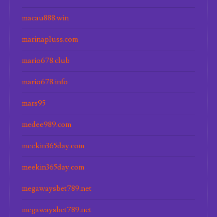
macau888.win
marinapluss.com
mario678.club
mario678.info
mars95
medee989.com
meekin365day.com
meekin365day.com
megawaysbet789.net
megawaysbet789.net