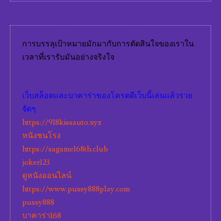
การบรรลุเป้าหมายมักมากับการตัดสินใจของเราใน
เวลาที่เรารับมันอย่างจริงใจ
เว็บสล็อตและบาคาร่าของโครตดีเว็บนี้เล่นแล้วรวย
จัดๆ
https://918kissauto.xyz
หนังชนโรง
https://sagame168th.club
joker123
ดูหนังออนไลน์
https://www.pussy888play.com
pussy888
บาคาร่า168