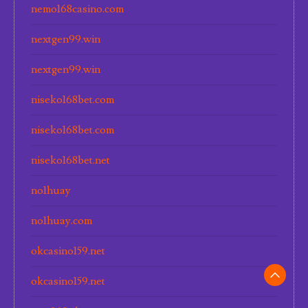
nemo168casino.com
nextgen99.win
nextgen99.win
niseko168bet.com
niseko168bet.com
niseko168bet.net
no1huay
no1huay.com
okcasino159.net
okcasino159.net