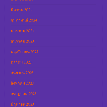
มีนาคม 2024
กุมภาพันธ์ 2024
มกราคม 2024
ธันวาคม 2023
พฤศจิกายน 2023
ตุลาคม 2023
กันยายน 2023
สิงหาคม 2023
กรกฎาคม 2023
มิถุนายน 2023