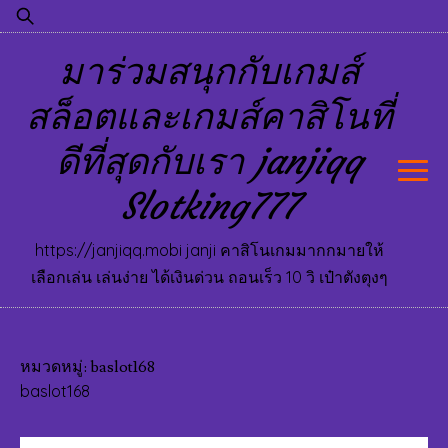
Skip
ค้นหา
to
สำหรับ:
มาร่วมสนุกกับเกมส์
content
สล็อตและเกมส์คาสิโนที่
ดีที่สุดกับเรา janjiqq
Slotking777
https://janjiqq.mobi janji คาสิโนเกมมากกมายให้
เลือกเล่น เล่นง่าย ได้เงินด่วน ถอนเร็ว 10 วิ เป๋าตังตุงๆ
หมวดหมู่:
baslot168
baslot168