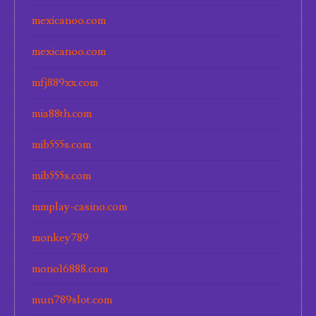
mexicanoo.com
mexicanoo.com
mfj889xx.com
mia88th.com
mib555s.com
mib555s.com
mmplay-casino.com
monkey789
mono16888.com
mun789slot.com