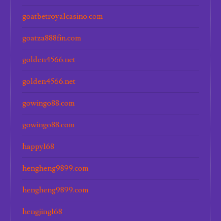
goatbetroyalcasino.com
goatza888fin.com
golden4566.net
golden4566.net
gowingo88.com
gowingo88.com
happy168
hengheng9899.com
hengheng9899.com
hengjing168