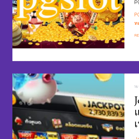
p
P
ท
R
16
J
แ
เ