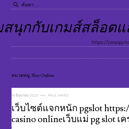
Skip
ค้นหา
to
สำหรับ:
content
สนุกกับเกมส์สล็อตและ
https://janjiqq.mo
หมวดหมู่:
Slot Online
16 มิถุนายน 2023
PAUL HAYES
เว็บไซต์แจกหนัก pgslot http
casino onlineเว็บแม่ pg slot เ