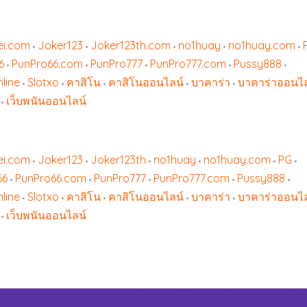
iei.com
Joker123
Joker123th.com
no1huay
no1huay.com
6
PunPro66.com
PunPro777
PunPro777.com
Pussy888
nline
Slotxo
คาสิโน
คาสิโนออนไลน์
บาคาร่า
บาคาร่าออนไล
เว็บพนันออนไลน์
iei.com
Joker123
Joker123th
no1huay
no1huay.com
PG
66
PunPro66.com
PunPro777
PunPro777.com
Pussy888
nline
Slotxo
คาสิโน
คาสิโนออนไลน์
บาคาร่า
บาคาร่าออนไล
เว็บพนันออนไลน์