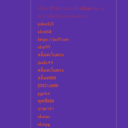
เว็บคาสิโนน่าเล่น ทั้ง
สล็อต
และ
บา
คาร่า
ตึงจริงแตกบ่อยมาก
joker123
slot168
https://jin55.net
slot99
สล็อตเว็บตรง
jinda44
สล็อตเว็บตรง
สล็อต888
JINDA888
pgslot
พุซซี่888
บาคาร่า
slotxo
slotpg