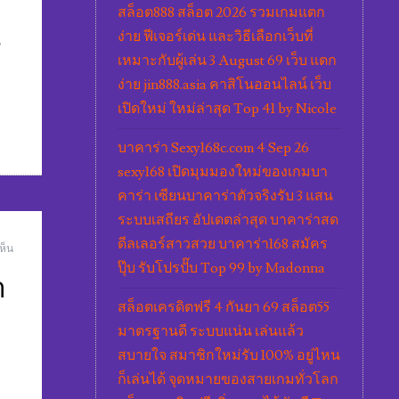
สล็อต888 สล็อต 2026 รวมเกมแตก
ง่าย ฟีเจอร์เด่น และวิธีเลือกเว็บที่
เหมาะกับผู้เล่น 3 August 69 เว็บ แตก
ง่าย jin888.asia คาสิโนออนไลน์ เว็บ
เปิดใหม่ ใหม่ล่าสุด Top 41 by Nicole
บาคาร่า Sexy168c.com 4 Sep 26
sexy168 เปิดมุมมองใหม่ของเกมบา
คาร่า เซียนบาคาร่าตัวจริงรับ 3 แสน
ระบบเสถียร อัปเดตล่าสุด บาคาร่าสด
ดีลเลอร์สาวสวย บาคาร่า168 สมัคร
บน
ห็น
JOKER
ปุ๊บ รับโปรปั๊บ Top 99 by Madonna
า
AUTO
สล็อต
สล็อตเครดิตฟรี 4 กันยา 69 สล็อต55
โจ๊ก
มาตรฐานดี ระบบแน่น เล่นแล้ว
เกอร์
สบายใจ สมาชิกใหม่รับ 100% อยู่ไหน
ออ
โต้
ก็เล่นได้ จุดหมายของสายเกมทั่วโลก
มา