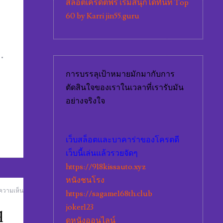
สล็อตเครดิตฟรี เริ่มสนุกได้ทันที Top
แรง
ที่สุด
60 by Karri jin55.guru
JOKER123
SLOT
เครดิต
ฟรี
เพียบ
การบรรลุเป้าหมายมักมากับการ
ตัดสินใจของเราในเวลาที่เรารับมัน
อย่างจริงใจ
เว็บสล็อตและบาคาร่าของโครตดี
เว็บนี้เล่นแล้วรวยจัดๆ
https://918kissauto.xyz
หนังชนโรง
บน
ความเห็น
https://sagame168th.club
มา
joker123
q
ร่วม
ดูหนังออนไลน์
สนุก