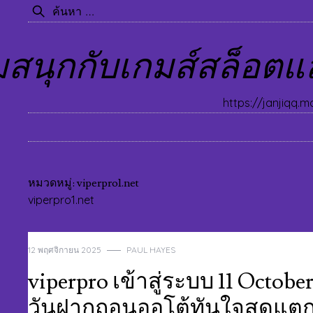
Skip
ค้นหา
to
สำหรับ:
content
สนุกกับเกมส์สล็อตและ
https://janjiqq.mo
หมวดหมู่:
viperpro1.net
viperpro1.net
12 พฤศจิกายน 2025
PAUL HAYES
viperpro เข้าสู่ระบบ 11 Octobe
วันฝากถอนออโต้ทันใจสุดแตกจร