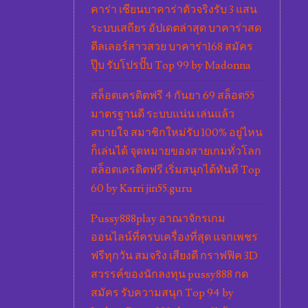
BY
คาร่า เซียนบาคาร่าตัวจริงรับ 3 แสน
HOLLIS
ระบบเสถียร อัปเดตล่าสุด บาคาร่าสด
ดีลเลอร์สาวสวย บาคาร่า168 สมัคร
ปุ๊บ รับโปรปั๊บ Top 99 by Madonna
สล็อตเครดิตฟรี 4 กันยา 69 สล็อต55
มาตรฐานดี ระบบแน่น เล่นแล้ว
สบายใจ สมาชิกใหม่รับ 100% อยู่ไหน
ก็เล่นได้ จุดหมายของสายเกมทั่วโลก
สล็อตเครดิตฟรี เริ่มสนุกได้ทันที Top
60 by Karri jin55.guru
Pussy888play อาณาจักรเกม
ออนไลน์ที่ครบเครื่องที่สุด แจกเพชร
ฟรีทุกวัน สมจริง เสียงดี กราฟฟิค 3D
สวรรค์ของนักลงทุน pussy888 กด
สมัคร รับความสนุก Top 94 by