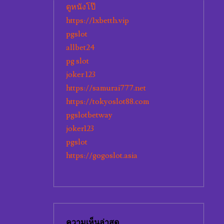
ดูหนังโป๊
https://1xbetth.vip
pgslot
allbet24
pg slot
joker 123
https://samurai777.net
https://tokyoslot88.com
pgslotbetway
joker123
pgslot
https://gogoslot.asia
ความเห็นล่าสุด