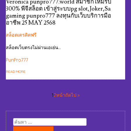
Veronica punpro777.world สมาชิกใหม่รับ
ตรง
เกม
แต
300% พีจีสล็อต เข้าสู่ระบบpg slot,Joker,Sa
คา
หนั
gaming punpro777 ลงทุนกับเว็บบริการมือ
สิ
TO
โน
อาชีพ 25 MAY 2568
5
ออน
BY
กำไ
สล็อตเครดิตฟรี
VE
งาม
PU
สล็
สล็อตเว็บตรงไม่ผ่านเอเย่น…
สมา
แต
ใหม
ดี
PunPro777
รับ
คัด
30
มา
พี
READ MORE
ให้
จี
แล้
สล็
GA
เข้า
คา
1
2
หน้าถัดไป »
สู่
สิ
ระ
โน
SLO
ออน
GA
ไม่
PU
ต้อง
ค้นหา
ลงท
กัง
สำหรับ:
กับ