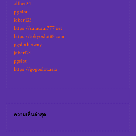
allbet24
pg slot
joker 123
https://samurai777.net
https://tokyoslot88.com
pgslotbetway
joker123
pgslot
https://gogoslot.asia
ความเห็นล่าสุด