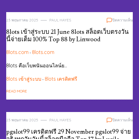
ง่าย
คา
สิ
บน
23 พฤษภาคม 2025
PAUL HAYES
ปิดความเห็น
โน
8LO
8lots เข้าสู่ระบบ 21 June 8lots สล็อตเว็บตรงวัน
สด
เข้า
สมั
นี้จ่ายเต็ม 100% Top 88 by Linwood
สู่
ฟรี
ระบ
TO
21
8lots.com
8lots.com
19
JU
BY
8LO
8lots คือเว็บพนันออนไลน์ย…
SIL
สล็
เว็บ
8lots เข้าสู่ระบบ
8lots เครดิตฟรี
ตรง
วัน
READ MORE
นี้
จ่าย
เต็ม
10
TO
บน
23 พฤษภาคม 2025
PAUL HAYES
ปิดความเห็น
88
PG
pgslot99 เครดิตฟรี 29 November pgslot99 จ่าย
BY
เคร
LI
ฟรี