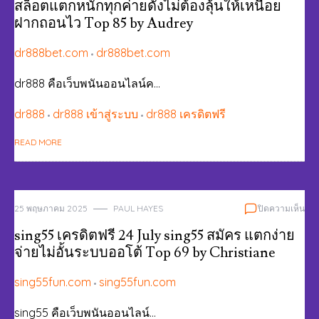
สล็อตแตกหนักทุกค่ายดังไม่ต้องลุ้นให้เหนื่อย
สู่
ระบ
ฝากถอนไว Top 85 by Audrey
7
ธัน
dr888bet.com
dr888bet.com
DR
เคร
dr888 คือเว็บพนันออนไลน์ค…
ฟรี
สล็
dr888
dr888 เข้าสู่ระบบ
dr888 เครดิตฟรี
แต
หนั
READ MORE
ทุก
ค่า
ดัง
ไม่
ต้อง
บน
25 พฤษภาคม 2025
PAUL HAYES
ปิดความเห็น
ลุ้น
SIN
sing55 เครดิตฟรี 24 July sing55 สมัคร แตกง่าย
ให้
เคร
เหนื
จ่ายไม่อั้นระบบออโต้ Top 69 by Christiane
ฟรี
ฝาก
24
ถอ
JUL
sing55fun.com
sing55fun.com
ไว
SIN
TO
สมั
sing55 คือเว็บพนันออนไลน์…
85