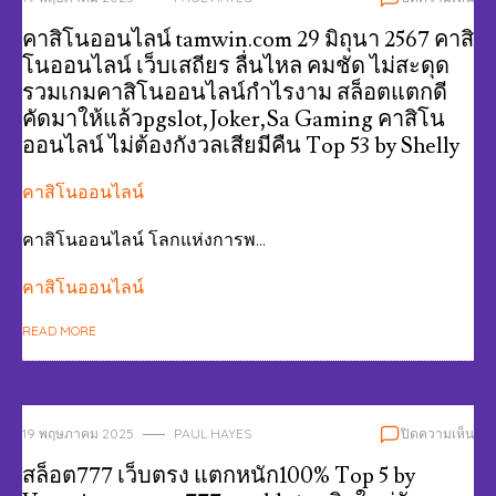
คา
คาสิโนออนไลน์ tamwin.com 29 มิถุนา 2567 คาสิ
สิ
โนออนไลน์ เว็บเสถียร ลื่นไหล คมชัด ไม่สะดุด
โน
ออน
รวมเกมคาสิโนออนไลน์กำไรงาม สล็อตแตกดี
TA
คัดมาให้แล้วpgslot,Joker,Sa Gaming คาสิโน
29
ออนไลน์ ไม่ต้องกังวลเสียมีคืน Top 53 by Shelly
มิ
ถุน
คาสิโนออนไลน์
256
คา
คาสิโนออนไลน์ โลกแห่งการพ…
สิ
โน
คาสิโนออนไลน์
ออน
เว็บ
เสถี
READ MORE
ลื่น
ไหล
คม
ชัด
บน
19 พฤษภาคม 2025
PAUL HAYES
ปิดความเห็น
ไม่
สล็
สะด
สล็อต777 เว็บตรง แตกหนัก100% Top 5 by
เว็บ
รวม