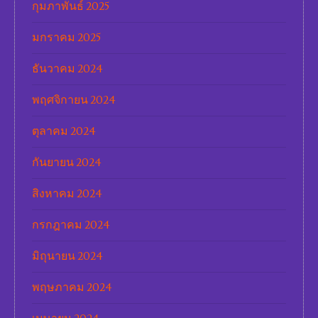
กุมภาพันธ์ 2025
มกราคม 2025
ธันวาคม 2024
พฤศจิกายน 2024
ตุลาคม 2024
กันยายน 2024
สิงหาคม 2024
กรกฎาคม 2024
มิถุนายน 2024
พฤษภาคม 2024