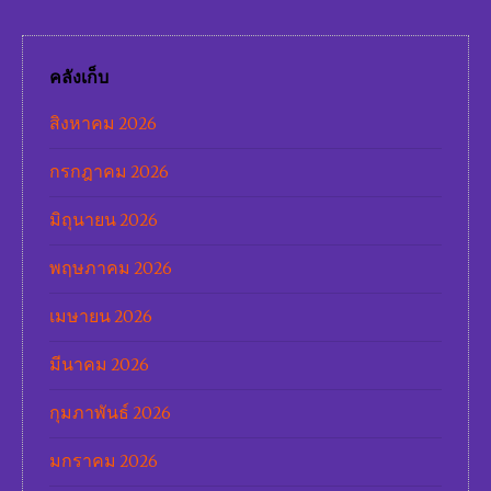
คลังเก็บ
สิงหาคม 2026
กรกฎาคม 2026
มิถุนายน 2026
พฤษภาคม 2026
เมษายน 2026
มีนาคม 2026
กุมภาพันธ์ 2026
มกราคม 2026