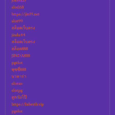
joker123
slot168
https://jin55.net
slot99
สล็อตเว็บตรง
jinda44
สล็อตเว็บตรง
สล็อต888
JINDA888
pgslot
พุซซี่888
บาคาร่า
slotxo
slotpg
ดูหนังโป๊
https://1xbetth.vip
pgslot