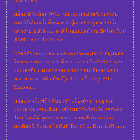
กันยา 2569
สล็อต888 สล็อต 2026 รวมเกมแตกง่าย ฟีเจอร์เด่น
และวิธีเลือกเว็บที่เหมาะกับผู้เล่น 3 August 69 เว็บ
แตกง่าย jin888.asia คาสิโนออนไลน์ เว็บเปิดใหม่ ใหม่
ล่าสุด Top 41 by Nicole
บาคาร่า Sexy168c.com 4 Sep 26 sexy168 เปิดมุมมอง
ใหม่ของเกมบาคาร่า เซียนบาคาร่าตัวจริงรับ 3 แสน
ระบบเสถียร อัปเดตล่าสุด บาคาร่าสด ดีลเลอร์สาว
สวย บาคาร่า168 สมัครปุ๊บ รับโปรปั๊บ Top 99 by
Madonna
สล็อตเครดิตฟรี 4 กันยา 69 สล็อต55 มาตรฐานดี
ระบบแน่น เล่นแล้วสบายใจ สมาชิกใหม่รับ 100% อยู่
ไหนก็เล่นได้ จุดหมายของสายเกมทั่วโลก สล็อต
เครดิตฟรี เริ่มสนุกได้ทันที Top 60 by Karri jin55.guru