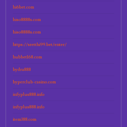
hi6bet.com
hiso8888s.com
hiso8888s.com
https://sretthi99.bet/enter/
hubbet168.com
hydra888
hyperclub-casino.com
infyplus888.info
infyplus888.info
item388.com