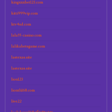
kingxxxbet123.com
kitti999vip.com
ktv4sd.com
lala55-casino.com
lalikabetsgame.com
lastexas.site
lastexas.site
lion123
lionth168.com
live22