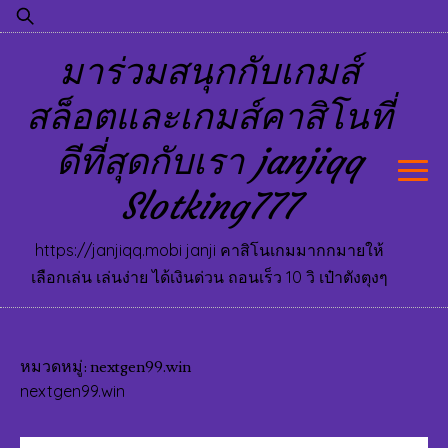
Skip
ค้นหา
to
สำหรับ:
มาร่วมสนุกกับเกมส์
content
สล็อตและเกมส์คาสิโนที่
ดีที่สุดกับเรา janjiqq
Slotking777
https://janjiqq.mobi janji คาสิโนเกมมากกมายให้
เลือกเล่น เล่นง่าย ได้เงินด่วน ถอนเร็ว 10 วิ เป๋าตังตุงๆ
หมวดหมู่:
nextgen99.win
nextgen99.win