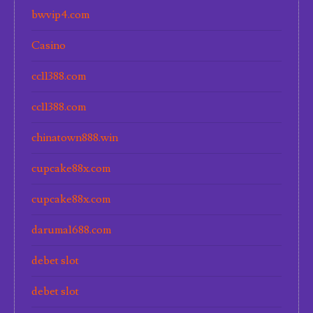
bwvip4.com
Casino
cc11388.com
cc11388.com
chinatown888.win
cupcake88x.com
cupcake88x.com
daruma1688.com
debet slot
debet slot