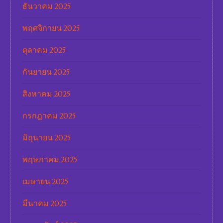
ธันวาคม 2025
พฤศจิกายน 2025
ตุลาคม 2025
กันยายน 2025
สิงหาคม 2025
กรกฎาคม 2025
มิถุนายน 2025
พฤษภาคม 2025
เมษายน 2025
มีนาคม 2025