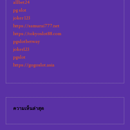
allbet24
pg slot
joker 123
https://samurai777.net
https://tokyoslot88.com
pgslotbetway
joker123
pgslot
https://gogoslot.asia
ความเห็นล่าสุด