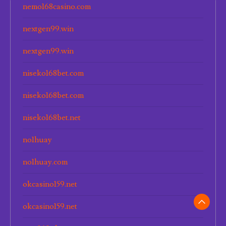
nemo168casino.com
nextgen99.win
nextgen99.win
niseko168bet.com
niseko168bet.com
niseko168bet.net
no1huay
no1huay.com
okcasino159.net
okcasino159.net