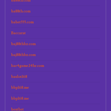
ba88th.com
ba88th.com
babet555.com
Baccarat
baj88thbz.com
baj88thbz.com
bar4game24hr.com
baslot168
bbp168.me
bbp168.me
bestbet