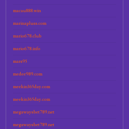
macau888.win
marinapluss.com
mario678.club
mario678.info
mars95
medee989.com
meekin365day.com
meekin365day.com
megawaysbet789.net
megawaysbet789.net