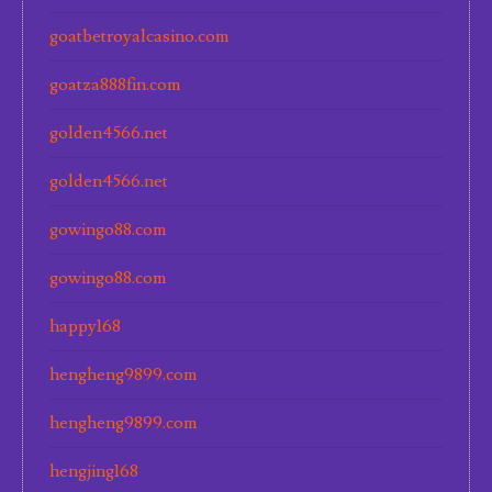
goatbetroyalcasino.com
goatza888fin.com
golden4566.net
golden4566.net
gowingo88.com
gowingo88.com
happy168
hengheng9899.com
hengheng9899.com
hengjing168