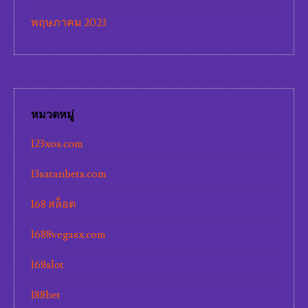
พฤษภาคม 2023
หมวดหมู่
123xos.com
13satanbets.com
168 สล็อต
1688vegasx.com
168slot
188bet