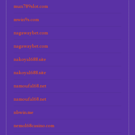
mun789slot.com
mwin9s.com
nagawaybet.com
nagawaybet.com
nakoya1688.site
nakoya1688.site
namoufa168.net
namoufa168.net
nbwin.me
nemo168casino.com