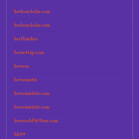
betboxclubs.com
betboxclubs.com
betflixtikto
betm4vip.com
betway
betwin666
betwin6666.com
betwin6666.com
betworld369hot.com
bh99