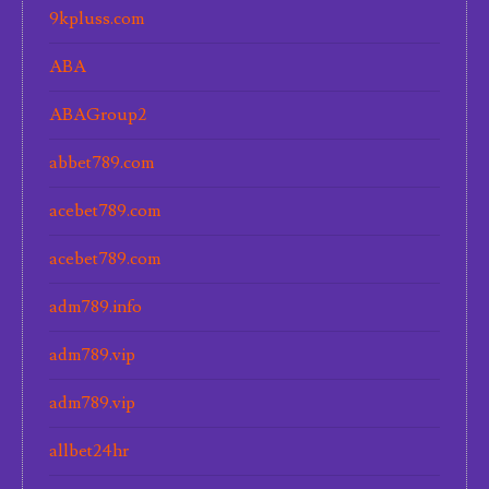
9kpluss.com
ABA
ABAGroup2
abbet789.com
acebet789.com
acebet789.com
adm789.info
adm789.vip
adm789.vip
allbet24hr