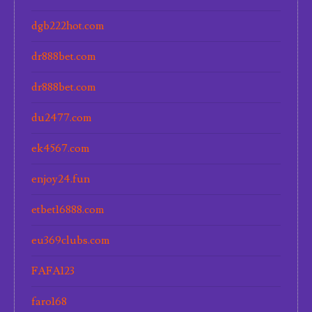
dgb222hot.com
dr888bet.com
dr888bet.com
du2477.com
ek4567.com
enjoy24.fun
etbet16888.com
eu369clubs.com
FAFA123
faro168