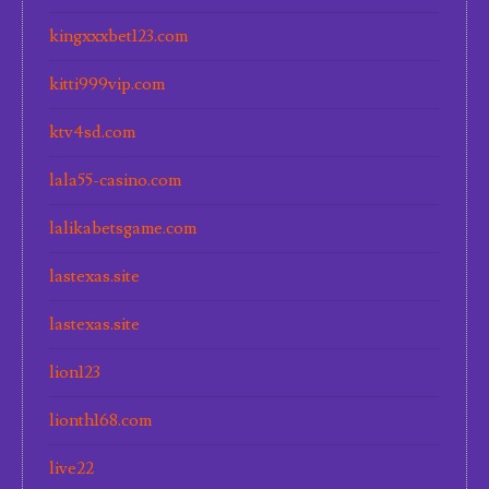
kingxxxbet123.com
kitti999vip.com
ktv4sd.com
lala55-casino.com
lalikabetsgame.com
lastexas.site
lastexas.site
lion123
lionth168.com
live22