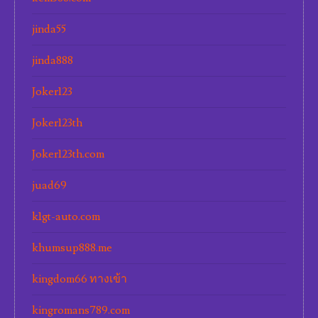
jinda55
jinda888
Joker123
Joker123th
Joker123th.com
juad69
k1gt-auto.com
khumsup888.me
kingdom66 ทางเข้า
kingromans789.com