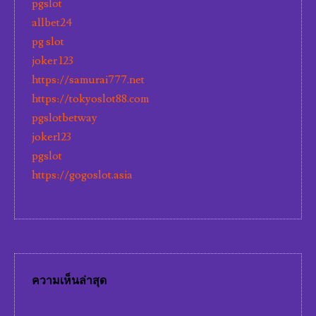
pgslot
allbet24
pg slot
joker 123
https://samurai777.net
https://tokyoslot88.com
pgslotbetway
joker123
pgslot
https://gogoslot.asia
ความเห็นล่าสุด