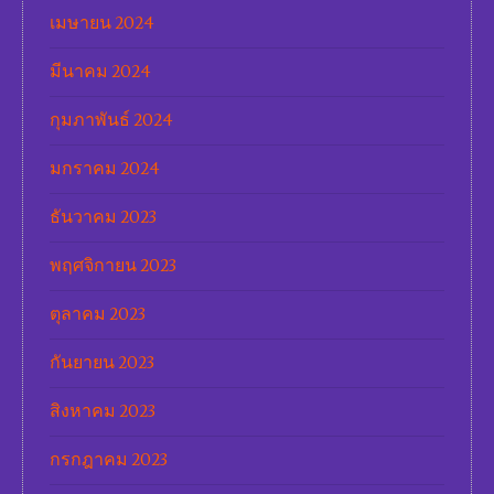
เมษายน 2024
มีนาคม 2024
กุมภาพันธ์ 2024
มกราคม 2024
ธันวาคม 2023
พฤศจิกายน 2023
ตุลาคม 2023
กันยายน 2023
สิงหาคม 2023
กรกฎาคม 2023