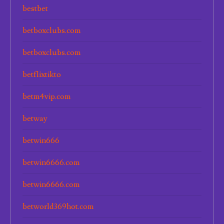
bestbet
betboxclubs.com
betboxclubs.com
betflixtikto
betm4vip.com
betway
betwin666
betwin6666.com
betwin6666.com
betworld369hot.com