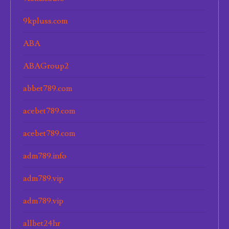
9kpluss.com
ABA
ABAGroup2
abbet789.com
acebet789.com
acebet789.com
adm789.info
adm789.vip
adm789.vip
allbet24hr