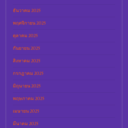
ธันวาคม 2025
พฤศจิกายน 2025
ตุลาคม 2025
กันยายน 2025
สิงหาคม 2025
กรกฎาคม 2025
มิถุนายน 2025
พฤษภาคม 2025
เมษายน 2025
มีนาคม 2025