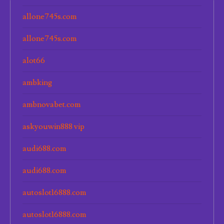
allone745s.com
allone745s.com
alot66
ambking
ambnovabet.com
askyouwin888 vip
audi688.com
audi688.com
autoslot16888.com
autoslot16888.com