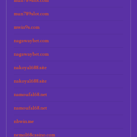
mun789slot.com
mun789slot.com
mwin9s.com
nagawaybet.com
nagawaybet.com
nakoya1688.site
nakoya1688.site
namoufa168.net
namoufa168.net
nbwin.me
nemo168casino.com