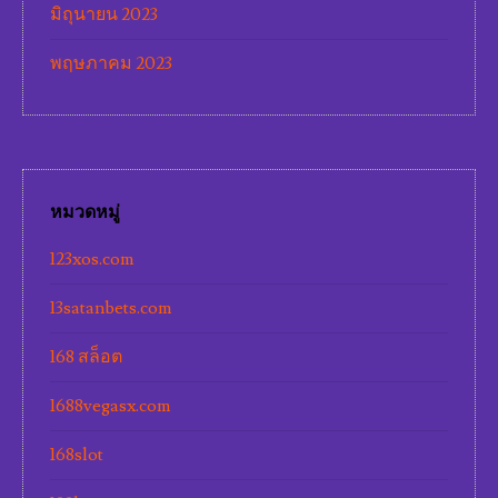
มิถุนายน 2023
พฤษภาคม 2023
หมวดหมู่
123xos.com
13satanbets.com
168 สล็อต
1688vegasx.com
168slot