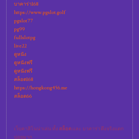
บาคาร่า168
https://www.pgslot.golf
pgslot77
pg99
fullslotpg
live22
ดูหนัง
ดูหนังฟรี
ดูหนังฟรี
สล็อต168
https://hongkong456.me
สล็อต66
เว็บคาสิโนน่าเล่น ทั้ง
สล็อต
และ
บาคาร่า
ตึงจริงแตก
บ่อยมาก