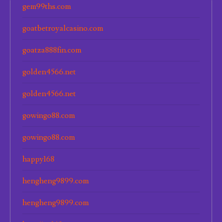
gem99ths.com
goatbetroyalcasino.com
goatza888fin.com
golden4566.net
golden4566.net
gowingo88.com
gowingo88.com
happy168
hengheng9899.com
hengheng9899.com