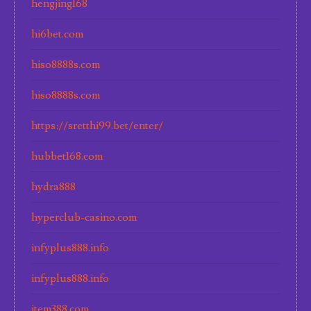
hengjing168
hi6bet.com
hiso8888s.com
hiso8888s.com
https://sretthi99.bet/enter/
hubbet168.com
hydra888
hyperclub-casino.com
infyplus888.info
infyplus888.info
item388.com