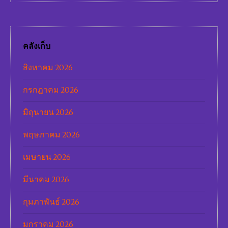
คลังเก็บ
สิงหาคม 2026
กรกฎาคม 2026
มิถุนายน 2026
พฤษภาคม 2026
เมษายน 2026
มีนาคม 2026
กุมภาพันธ์ 2026
มกราคม 2026