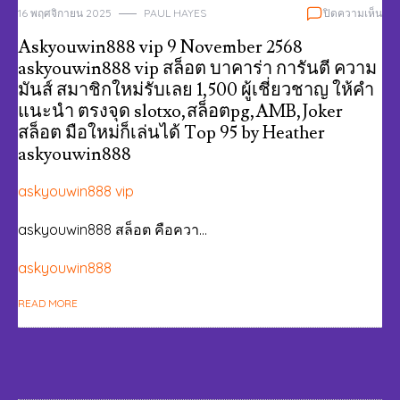
บน
16 พฤศจิกายน 2025
PAUL HAYES
ปิดความเห็น
AS
Askyouwin888 vip 9 November 2568
VIP
askyouwin888 vip สล็อต บาคาร่า การันตี ความ
9
NO
มันส์ สมาชิกใหม่รับเลย 1,500 ผู้เชี่ยวชาญ ให้คำ
256
แนะนำ ตรงจุด slotxo,สล็อตpg,AMB,Joker
AS
สล็อต มือใหม่ก็เล่นได้ Top 95 by Heather
VIP
askyouwin888
สล็
บา
askyouwin888 vip
คา
ร่า
กา
askyouwin888 สล็อต คือควา…
รัน
ตี
askyouwin888
คว
มันส
READ MORE
สมา
ใหม
รับ
เลย
1,5