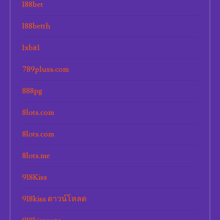
188bet
188betth
1xbit1
789pluss.com
888pg
8lots.com
8lots.com
8lots.me
918Kiss
918kiss ดาวน์โหลด