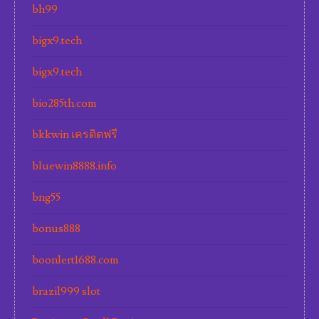
bh99
bigx9.tech
bigx9.tech
bio285th.com
bkkwin เครดิตฟรี
bluewin8888.info
bng55
bonus888
boonlert1688.com
brazil999 slot