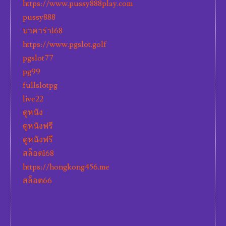
https://www.pussy888play.com
pussy888
บาคาร่า168
https://www.pgslot.golf
pgslot77
pg99
fullslotpg
live22
ดูหนัง
ดูหนังฟรี
ดูหนังฟรี
สล็อต168
https://hongkong456.me
สล็อต66