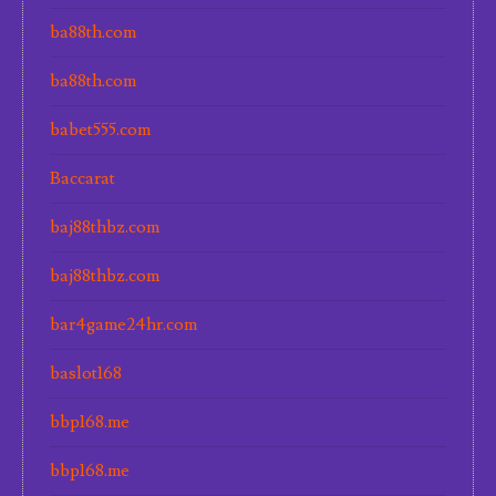
ba88th.com
ba88th.com
babet555.com
Baccarat
baj88thbz.com
baj88thbz.com
bar4game24hr.com
baslot168
bbp168.me
bbp168.me