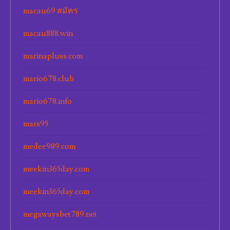
macau69 สมัคร
macau888.win
marinapluss.com
mario678.club
mario678.info
mars95
medee989.com
meekin365day.com
meekin365day.com
megawaysbet789.net