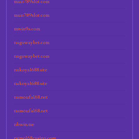
mun789slot.com
mun789slot.com
mwin9s.com
nagawaybet.com
nagawaybet.com
nakoya1688.site
nakoya1688.site
namoufa168.net
namoufa168.net
nbwin.me
nemo168casino.com