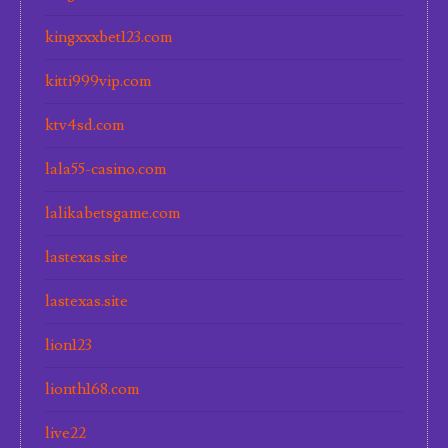
kingxxxbet123.com
kitti999vip.com
ktv4sd.com
lala55-casino.com
lalikabetsgame.com
lastexas.site
lastexas.site
lion123
lionth168.com
live22