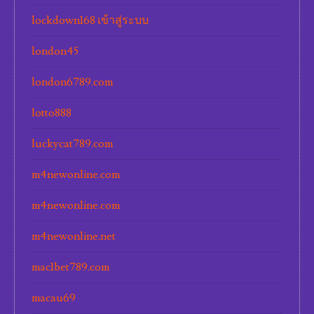
lockdown168 เข้าสู่ระบบ
london45
london6789.com
lotto888
luckycat789.com
m4newonline.com
m4newonline.com
m4newonline.net
mac1bet789.com
macau69