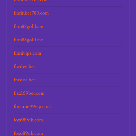
finfinbet789.com
finn88gold.me
finn88gold.me
finnivips.com
fiwdee.bet
fiwdee.bet
fizz169bet.com
fortune99vip.com
fox689ok.com
fox689ok.com