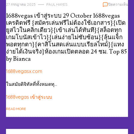
บน
27 กรกฎาคม 2025
PAUL HAYES
ปิดความเห็น
168
1688vegas เข้าสู่ระบบ 29 October 1688vegas
เข้า
เครดิตฟรี {สมัครเล่นฟรีไม่ต้องใช้เอกสาร}{เปิด
สู่
ระบ
ยูสไวในคลิกเดียว}{เข้าเล่นได้ทันที}{สล็อตทุก
29
เกมโบนัสเข้าไว}{เล่นง่ายไม่ซับซ้อน}{ลุ้นแจ็ก
OC
พอตทุกตา}{คาสิโนสดเล่นแบบเรียลไทม์}{แทง
168
ง่ายได้เงินจริง}ห้องเกมเปิดตลอด 24 ชม. Top 85
เคร
by Bianca
ฟรี
{สม
เล่น
1688vegasx.com
ฟรี
ไม่
ในสมัยดิจิทัลที่ทั้งหมดทุ…
ต้อง
ใช้
1688vegas เข้าสู่ระบบ
เอก
{เปิ
READ MORE
ยู
ส
ไว
ใน