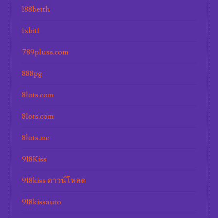
188betth
1xbit1
789pluss.com
888pg
8lots.com
8lots.com
8lots.me
918Kiss
918kiss ดาวน์โหลด
918kissauto