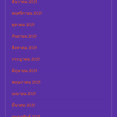
ธันวาคม 2025
พฤศจิกายน 2025
ตุลาคม 2025
กันยายน 2025
สิงหาคม 2025
กรกฎาคม 2025
มิถุนายน 2025
พฤษภาคม 2025
เมษายน 2025
มีนาคม 2025
กุมภาพันธ์ 2025