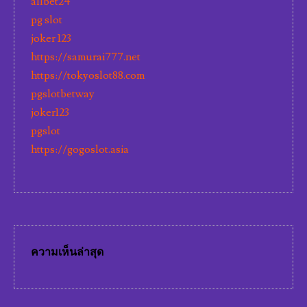
allbet24
pg slot
joker 123
https://samurai777.net
https://tokyoslot88.com
pgslotbetway
joker123
pgslot
https://gogoslot.asia
ความเห็นล่าสุด