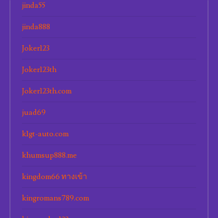
jinda55
jinda888
Joker123
Joker123th
Joker123th.com
juad69
k1gt-auto.com
khumsup888.me
kingdom66 ทางเข้า
kingromans789.com