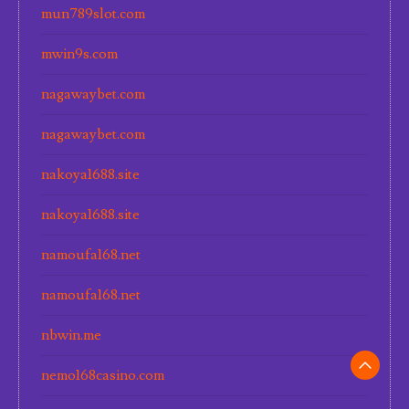
mun789slot.com
mwin9s.com
nagawaybet.com
nagawaybet.com
nakoya1688.site
nakoya1688.site
namoufa168.net
namoufa168.net
nbwin.me
nemo168casino.com