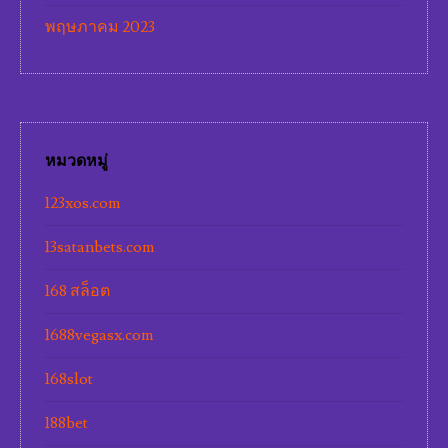
พฤษภาคม 2023
หมวดหมู่
123xos.com
13satanbets.com
168 สล็อต
1688vegasx.com
168slot
188bet