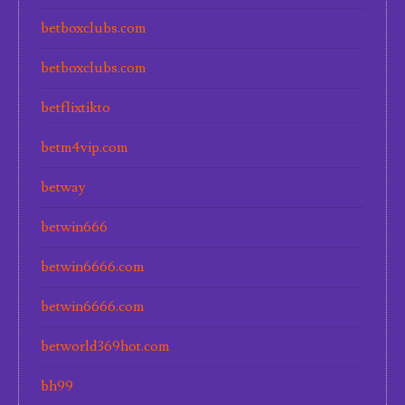
betboxclubs.com
betboxclubs.com
betflixtikto
betm4vip.com
betway
betwin666
betwin6666.com
betwin6666.com
betworld369hot.com
bh99