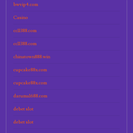
bwvip4.com
Casino
cc11388.com
cc11388.com
chinatown888.win
cupcake88x.com
cupcake88x.com
daruma1688.com
debet slot
debet slot