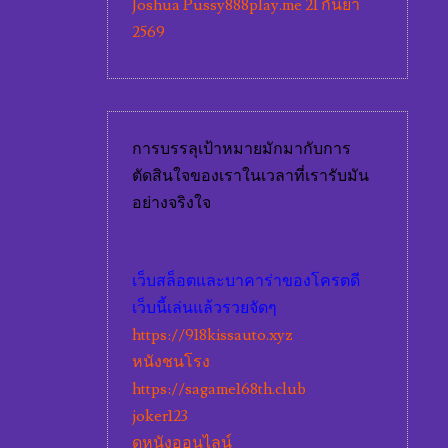
Joshua Pussy888play.me 21 กันยา
2569
การบรรลุเป้าหมายมักมากับการ
ตัดสินใจของเราในเวลาที่เรารับมัน
อย่างจริงใจ
เว็บสล็อตและบาคาร่าของโครตดี
เว็บนี้เล่นแล้วรวยจัดๆ
https://918kissauto.xyz
หนังชนโรง
https://sagame168th.club
joker123
ดูหนังออนไลน์