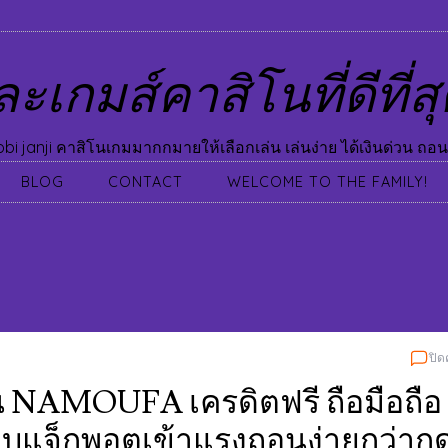
เกมส์คาสิโนที่ดีที่สุ
bi janji คาสิโนเกมมากกมายให้เลือกเล่น เล่นง่าย ได้เงินด่วน ถอนเร็
BLOG
CONTACT
WELCOME TO THE FAMILY!
ปิด
 NAMOUFA เครดิตฟรี ถือมือถือ
บแจ็กพอตเข้าแรงถอนง่ายกว่าก