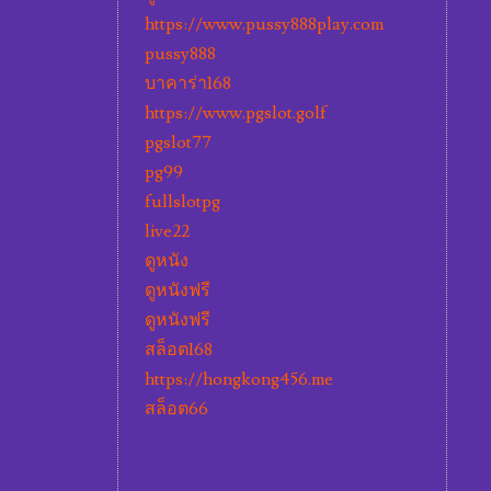
https://www.pussy888play.com
pussy888
บาคาร่า168
https://www.pgslot.golf
pgslot77
pg99
fullslotpg
live22
ดูหนัง
ดูหนังฟรี
ดูหนังฟรี
สล็อต168
https://hongkong456.me
สล็อต66