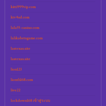
kitti999vip.com
ktv4sd.com
lala55-casino.com
lalikabetsgame.com
lastexas.site
lastexas.site
lion123
lionth168.com
live22
lockdown168 เข้าสู่ระบบ