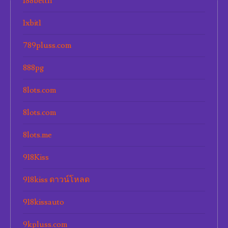
188betth
1xbit1
789pluss.com
888pg
8lots.com
8lots.com
8lots.me
918Kiss
918kiss ดาวน์โหลด
918kissauto
9kpluss.com