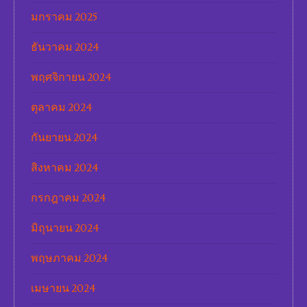
มกราคม 2025
ธันวาคม 2024
พฤศจิกายน 2024
ตุลาคม 2024
กันยายน 2024
สิงหาคม 2024
กรกฎาคม 2024
มิถุนายน 2024
พฤษภาคม 2024
เมษายน 2024