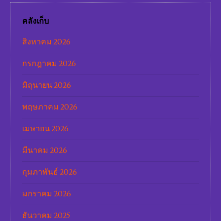
คลังเก็บ
สิงหาคม 2026
กรกฎาคม 2026
มิถุนายน 2026
พฤษภาคม 2026
เมษายน 2026
มีนาคม 2026
กุมภาพันธ์ 2026
มกราคม 2026
ธันวาคม 2025