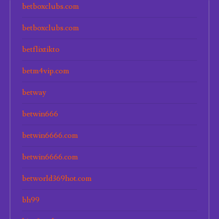
betboxclubs.com
betboxclubs.com
betflixtikto
betm4vip.com
betway
betwin666
betwin6666.com
betwin6666.com
betworld369hot.com
bh99