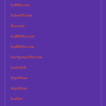
ba88th.com
babet555.com
Baccarat
baj88thbz.com
baj88thbz.com
bar4game24hr.com
baslot168
bbp168.me
bbp168.me
bestbet