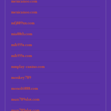
mexicanoo.com
mexicanoo.com
mfj889xx.com
mia88th.com
mib555s.com
mib555s.com
mmplay-casino.com
monkey789
mono16888.com
mun789slot.com
mun789slot.com