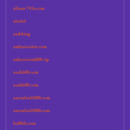
allone745s.com
alot66
ambking
ambnovabet.com
askyouwin888 vip
audi688.com
audi688.com
autoslot16888.com
autoslot16888.com
ba88th.com