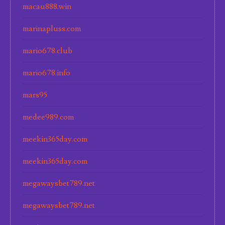
macau888.win
marinapluss.com
mario678.club
mario678.info
mars95
medee989.com
meekin365day.com
meekin365day.com
megawaysbet789.net
megawaysbet789.net