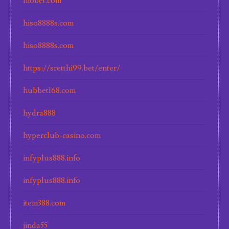
hi6bet.com
hiso8888s.com
hiso8888s.com
https://sretthi99.bet/enter/
hubbet168.com
hydra888
hyperclub-casino.com
infyplus888.info
infyplus888.info
item388.com
jinda55