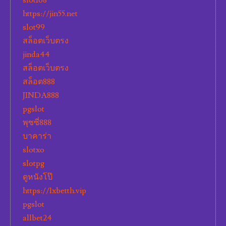
slot168
https://jin55.net
slot99
สล็อตเว็บตรง
jinda44
สล็อตเว็บตรง
สล็อต888
JINDA888
pgslot
พุซซี่888
บาคาร่า
slotxo
slotpg
ดูหนังโป๊
https://1xbetth.vip
pgslot
allbet24