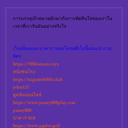
การบรรลุเป้าหมายมักมากับการตัดสินใจของเราใน
เวลาที่เรารับมันอย่างจริงใจ
เว็บสล็อตและบาคาร่าของโครตดีเว็บนี้เล่นแล้วรวย
จัดๆ
https://918kissauto.xyz
หนังชนโรง
https://sagame168th.club
joker123
ดูหนังออนไลน์
https://www.pussy888play.com
pussy888
บาคาร่า168
https://www.pgslot.golf