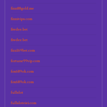
finn88gold.me
finnivips.com
fiwdee.bet
fiwdee.bet
fizz169bet.com
fortune99vip.com
fox689ok.com
fox689ok.com
fullslot
fullsloteiei.com