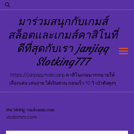
Skip
ค้นหา
to
สำหรับ:
มาร่วมสนุกกับเกมส์
content
สล็อตและเกมส์คาสิโนที่
ดีที่สุดกับเรา janjiqq
Slotking777
https://janjiqq.mobi janji คาสิโนเกมมากกมายให้
เลือกเล่น เล่นง่าย ได้เงินด่วน ถอนเร็ว 10 วิ เป๋าตังตุงๆ
หมวดหมู่:
visdomm.com
visdomm.com