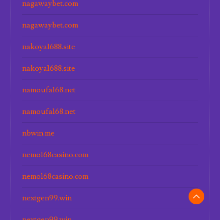
nagawaybet.com
nagawaybet.com
nakoya1688.site
nakoya1688.site
namoufa168.net
namoufa168.net
nbwin.me
nemo168casino.com
nemo168casino.com
nextgen99.win
nextgen99.win