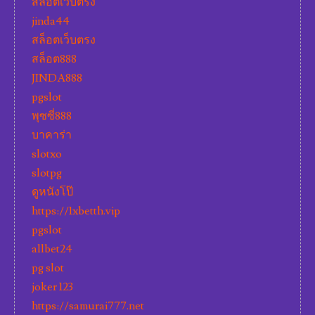
สล็อตเว็บตรง
jinda44
สล็อตเว็บตรง
สล็อต888
JINDA888
pgslot
พุซซี่888
บาคาร่า
slotxo
slotpg
ดูหนังโป๊
https://1xbetth.vip
pgslot
allbet24
pg slot
joker 123
https://samurai777.net