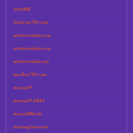
lotto888
luckycat789.com
m4newonline.com
m4newonline.com
m4newonline.net
mac1bet789.com
macau69
macau69 สมัคร
macau888.win
marinapluss.com