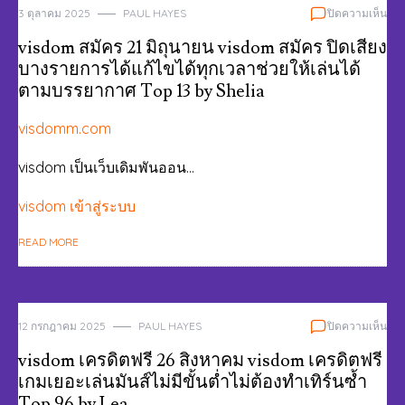
บน
3 ตุลาคม 2025
PAUL HAYES
ปิดความเห็น
VI
visdom สมัคร 21 มิถุนายน visdom สมัคร ปิดเสียง
สมั
บางรายการได้แก้ไขได้ทุกเวลาช่วยให้เล่นได้
21
มิถ
ตามบรรยากาศ Top 13 by Shelia
VI
สมั
visdomm.com
ปิด
เสีย
visdom เป็นเว็บเดิมพันออน…
บาง
ราย
visdom เข้าสู่ระบบ
ได้
แก้
READ MORE
ได้
ทุก
เวล
ช่ว
ให้
บน
12 กรกฎาคม 2025
PAUL HAYES
ปิดความเห็น
เล่น
VI
visdom เครดิตฟรี 26 สิงหาคม visdom เครดิตฟรี
ได้
เคร
ตา
เกมเยอะเล่นมันส์ไม่มีขั้นต่ำไม่ต้องทำเทิร์นซ้ำ
ฟรี
บรร
26
Top 96 by Lea