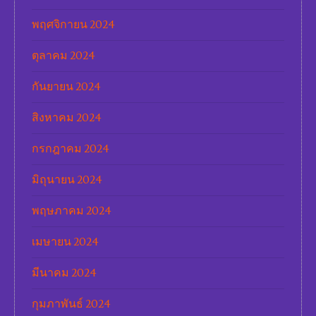
พฤศจิกายน 2024
ตุลาคม 2024
กันยายน 2024
สิงหาคม 2024
กรกฎาคม 2024
มิถุนายน 2024
พฤษภาคม 2024
เมษายน 2024
มีนาคม 2024
กุมภาพันธ์ 2024