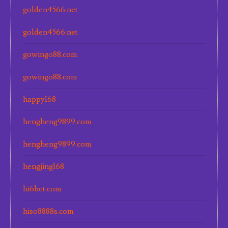
golden4566.net
golden4566.net
gowingo88.com
gowingo88.com
happy168
hengheng9899.com
hengheng9899.com
hengjing168
hi6bet.com
hiso8888s.com