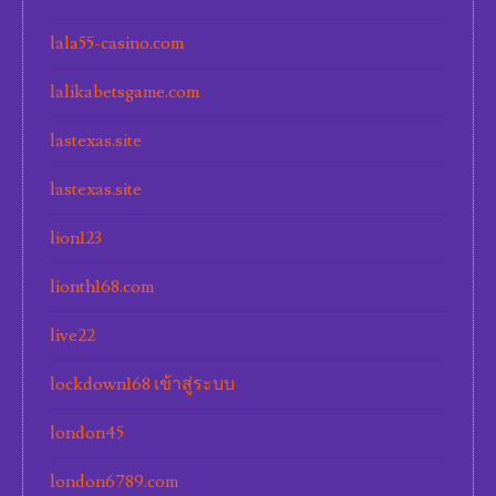
lala55-casino.com
lalikabetsgame.com
lastexas.site
lastexas.site
lion123
lionth168.com
live22
lockdown168 เข้าสู่ระบบ
london45
london6789.com