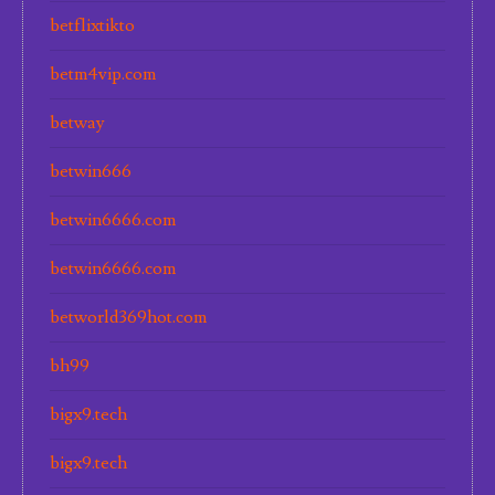
betflixtikto
betm4vip.com
betway
betwin666
betwin6666.com
betwin6666.com
betworld369hot.com
bh99
bigx9.tech
bigx9.tech