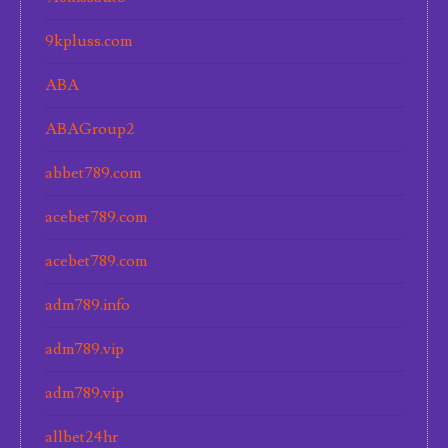
9kpluss.com
ABA
ABAGroup2
abbet789.com
acebet789.com
acebet789.com
adm789.info
adm789.vip
adm789.vip
allbet24hr