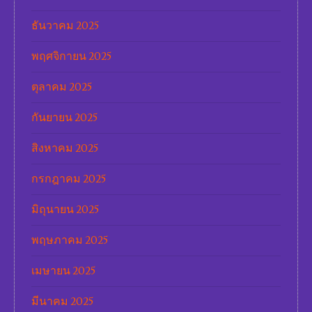
ธันวาคม 2025
พฤศจิกายน 2025
ตุลาคม 2025
กันยายน 2025
สิงหาคม 2025
กรกฎาคม 2025
มิถุนายน 2025
พฤษภาคม 2025
เมษายน 2025
มีนาคม 2025