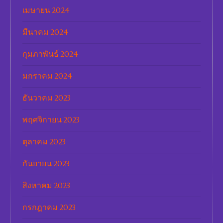
เมษายน 2024
มีนาคม 2024
กุมภาพันธ์ 2024
มกราคม 2024
ธันวาคม 2023
พฤศจิกายน 2023
ตุลาคม 2023
กันยายน 2023
สิงหาคม 2023
กรกฎาคม 2023