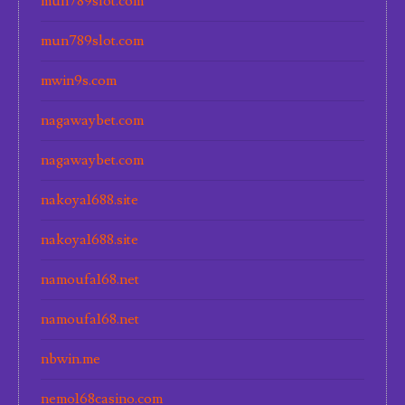
mun789slot.com
mun789slot.com
mwin9s.com
nagawaybet.com
nagawaybet.com
nakoya1688.site
nakoya1688.site
namoufa168.net
namoufa168.net
nbwin.me
nemo168casino.com