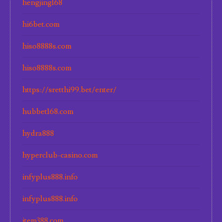
hengjing168
hi6bet.com
hiso8888s.com
hiso8888s.com
https://sretthi99.bet/enter/
hubbet168.com
hydra888
hyperclub-casino.com
infyplus888.info
infyplus888.info
item388.com