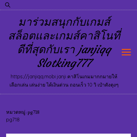
Skip
ค้นหา
to
สำหรับ:
มาร่วมสนุกกับเกมส์
content
สล็อตและเกมส์คาสิโนที่
ดีที่สุดกับเรา janjiqq
Slotking777
https://janjiqq.mobi janji คาสิโนเกมมากกมายให้
เลือกเล่น เล่นง่าย ได้เงินด่วน ถอนเร็ว 10 วิ เป๋าตังตุงๆ
หมวดหมู่:
pg718
pg718