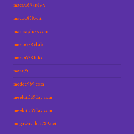
macau69 สมัคร
macau888.win
marinapluss.com
mario678.club
mario678.info
mars95
medee989.com
meekin365day.com
meekin365day.com
megawaysbet789.net