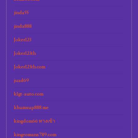
jinda55
jinda888
Joker123
Joker123th
Joker123th.com
juad69
k1gt-auto.com
khumsup888.me
kingdom66 ทางเข้า
kingromans789.com