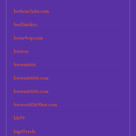
betboxclubs.com
betflixtikto
betm4vip.com
betway
betwin666
betwin6666.com
betwin6666.com
betworld369hot.com
bh99
bigx9.tech