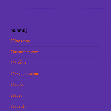
หมวดหมู่
123xos.com
13satanbets.com
168 สล็อต
1688vegasx.com
168slot
188bet
188betth