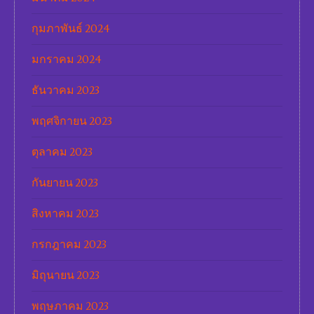
กุมภาพันธ์ 2024
มกราคม 2024
ธันวาคม 2023
พฤศจิกายน 2023
ตุลาคม 2023
กันยายน 2023
สิงหาคม 2023
กรกฎาคม 2023
มิถุนายน 2023
พฤษภาคม 2023