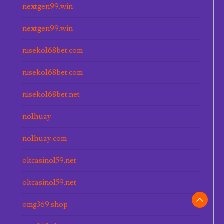
nextgen99.win
nextgen99.win
niseko168bet.com
niseko168bet.com
niseko168bet.net
no1huay
no1huay.com
okcasino159.net
okcasino159.net
omg369.shop