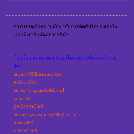
การบรรลุเป้าหมายมักมากับการตัดสินใจของเราใน
เวลาที่เรารับมันอย่างจริงใจ
เว็บสล็อตและบาคาร่าของโครตดีเว็บนี้เล่นแล้วรวย
จัดๆ
https://918kissauto.xyz
หนังชนโรง
https://sagame168th.club
joker123
ดูหนังออนไลน์
https://www.pussy888play.com
pussy888
บาคาร่า168