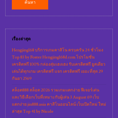
ฟรี
มี
จริง
TO
95
BY
BA
เรื่องล่าสุด
Hengjing168 บริการเกมคาสิโน ครบครัน 24 ชั่วโมง
Top 83 by Foster Hengjing168d.com โปรโมชั่น
เครดิตฟรี 100% กล่องสุ่มเฮงเฮง รับเครดิตฟรี ยูสเดียว
เล่นได้ทุกเกม เครดิตฟรี แจก เครดิตฟรี เยอะที่สุด 29
กันยา 2569
สล็อต888 สล็อต 2026 รวมเกมแตกง่าย ฟีเจอร์เด่น
และวิธีเลือกเว็บที่เหมาะกับผู้เล่น 3 August 69 เว็บ
แตกง่าย jin888.asia คาสิโนออนไลน์ เว็บเปิดใหม่ ใหม่
ล่าสุด Top 41 by Nicole