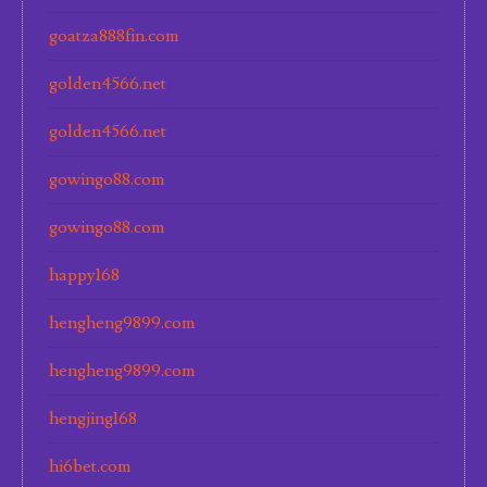
goatza888fin.com
golden4566.net
golden4566.net
gowingo88.com
gowingo88.com
happy168
hengheng9899.com
hengheng9899.com
hengjing168
hi6bet.com