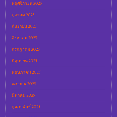
พฤศจิกายน 2025
ตุลาคม 2025
กันยายน 2025
สิงหาคม 2025
กรกฎาคม 2025
มิถุนายน 2025
พฤษภาคม 2025
เมษายน 2025
มีนาคม 2025
กุมภาพันธ์ 2025