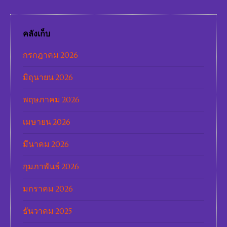
คลังเก็บ
กรกฎาคม 2026
มิถุนายน 2026
พฤษภาคม 2026
เมษายน 2026
มีนาคม 2026
กุมภาพันธ์ 2026
มกราคม 2026
ธันวาคม 2025