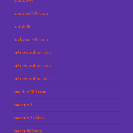
london45
london6789.com
lotto888
luckycat789.com
m4newonline.com
m4newonline.com
m4newonline.net
mac1bet789.com
macau69
macau69 สมัคร
macau888.win