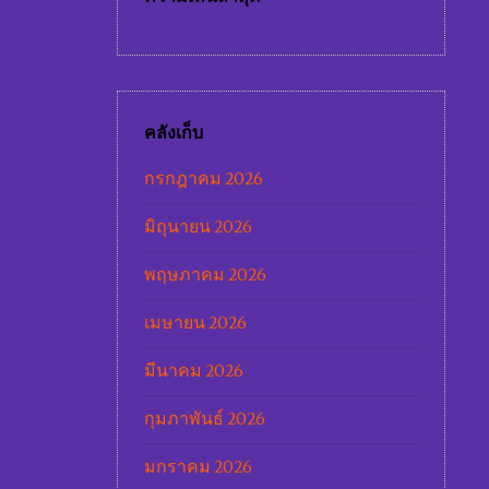
คลังเก็บ
กรกฎาคม 2026
มิถุนายน 2026
พฤษภาคม 2026
เมษายน 2026
มีนาคม 2026
กุมภาพันธ์ 2026
มกราคม 2026