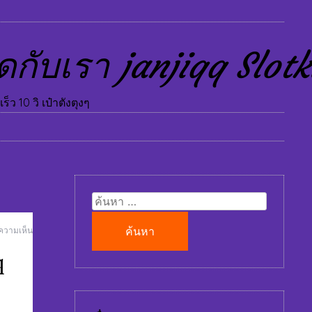
ดกับเรา janjiqq Slot
ว 10 วิ เป๋าตังตุงๆ
ค้นหา
สำหรับ:
บน
ความเห็น
มา
q
ร่วม
สนุก
กับ
เกมส์