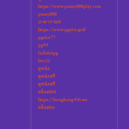
https://www.pussy888play.com
pussy888
บาคาร่า168
https://www.pgslot.golf
pgslot77
pg99
fullslotpg
live22
ดูหนัง
ดูหนังฟรี
ดูหนังฟรี
สล็อต168
https://hongkong456.me
สล็อต66