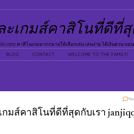
เกมส์คาสิโนที่ดีที่สุ
bi janji คาสิโนเกมมากกมายให้เลือกเล่น เล่นง่าย ได้เงินด่วน ถอนเร็
BLOG
CONTACT
WELCOME TO THE FAMILY!
ปิด
ส์คาสิโนที่ดีที่สุดกับเรา janjiq