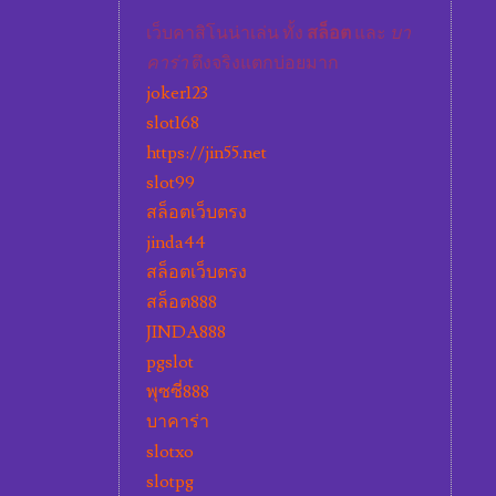
เว็บคาสิโนน่าเล่น ทั้ง
สล็อต
และ
บา
คาร่า
ตึงจริงแตกบ่อยมาก
joker123
slot168
https://jin55.net
slot99
สล็อตเว็บตรง
jinda44
สล็อตเว็บตรง
สล็อต888
JINDA888
pgslot
พุซซี่888
บาคาร่า
slotxo
slotpg