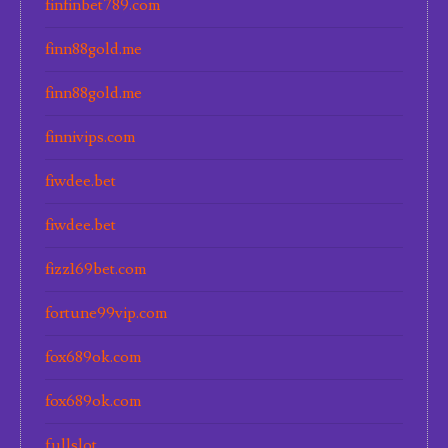
finfinbet789.com
finn88gold.me
finn88gold.me
finnivips.com
fiwdee.bet
fiwdee.bet
fizz169bet.com
fortune99vip.com
fox689ok.com
fox689ok.com
fullslot