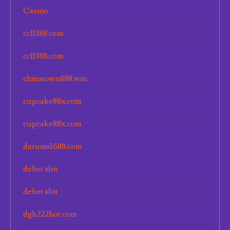
Casino
cc11388.com
cc11388.com
chinatown888.win
cupcake88x.com
cupcake88x.com
daruma1688.com
debet slot
debet slot
dgb222hot.com