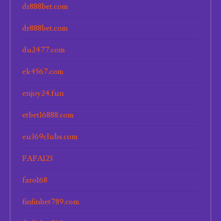
dr888bet.com
dr888bet.com
du2477.com
ek4567.com
enjoy24.fun
etbet16888.com
eu369clubs.com
FAFA123
faro168
finfinbet789.com