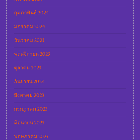
กุมภาพันธ์ 2024
มกราคม 2024
ธันวาคม 2023
พฤศจิกายน 2023
ตุลาคม 2023
กันยายน 2023
สิงหาคม 2023
กรกฎาคม 2023
มิถุนายน 2023
พฤษภาคม 2023