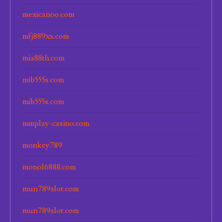
mexicanoo.com
mfj889xx.com
mia88th.com
mib555s.com
mib555s.com
mmplay-casino.com
monkey789
mono16888.com
mun789slot.com
mun789slot.com