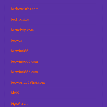
betboxclubs.com
betflixtikto
betm4vip.com
betway
betwin666
betwin6666.com
betwin6666.com
betworld369hot.com
bh99
bigx9.tech