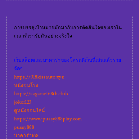
การบรรลุเป้าหมายมักมากับการตัดสินใจของเราใน
เวลาที่เรารับมันอย่างจริงใจ
เว็บสล็อตและบาคาร่าของโครตดีเว็บนี้เล่นแล้วรวย
จัดๆ
https://918kissauto.xyz
หนังชนโรง
https://sagame168th.club
joker123
ดูหนังออนไลน์
https://www.pussy888play.com
pussy888
บาคาร่า168