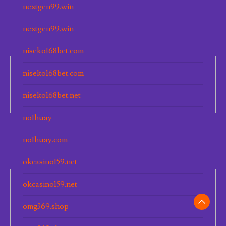
nextgen99.win
nextgen99.win
niseko168bet.com
niseko168bet.com
niseko168bet.net
no1huay
no1huay.com
okcasino159.net
okcasino159.net
omg369.shop