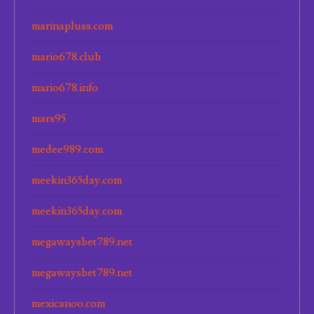
marinapluss.com
mario678.club
mario678.info
mars95
medee989.com
meekin365day.com
meekin365day.com
megawaysbet789.net
megawaysbet789.net
mexicanoo.com