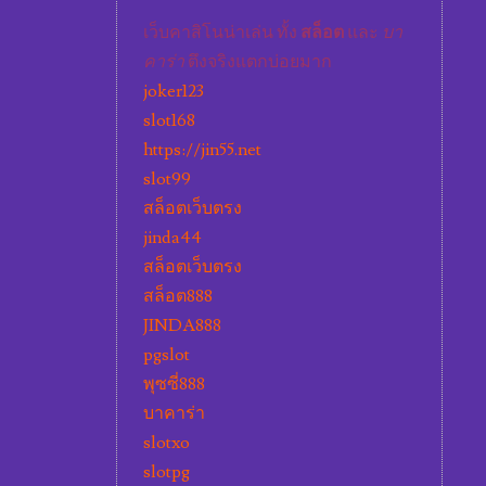
เว็บคาสิโนน่าเล่น ทั้ง
สล็อต
และ
บา
คาร่า
ตึงจริงแตกบ่อยมาก
joker123
slot168
https://jin55.net
slot99
สล็อตเว็บตรง
jinda44
สล็อตเว็บตรง
สล็อต888
JINDA888
pgslot
พุซซี่888
บาคาร่า
slotxo
slotpg