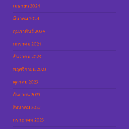
เมษายน 2024
มีนาคม 2024
กุมภาพันธ์ 2024
มกราคม 2024
ธันวาคม 2023
พฤศจิกายน 2023
ตุลาคม 2023
กันยายน 2023
สิงหาคม 2023
กรกฎาคม 2023