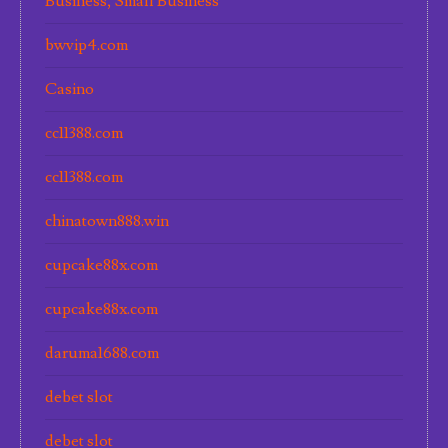
Business, Small Business
bwvip4.com
Casino
cc11388.com
cc11388.com
chinatown888.win
cupcake88x.com
cupcake88x.com
daruma1688.com
debet slot
debet slot