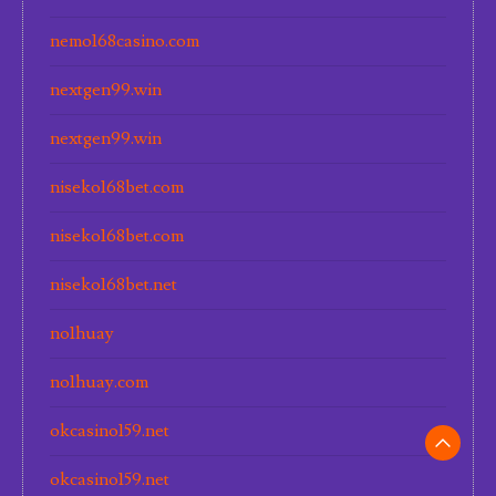
nemo168casino.com
nextgen99.win
nextgen99.win
niseko168bet.com
niseko168bet.com
niseko168bet.net
no1huay
no1huay.com
okcasino159.net
okcasino159.net