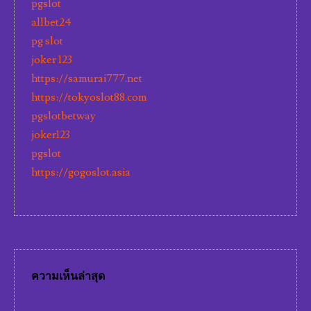
pgslot
allbet24
pg slot
joker 123
https://samurai777.net
https://tokyoslot88.com
pgslotbetway
joker123
pgslot
https://gogoslot.asia
ความเห็นล่าสุด