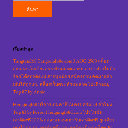
แท้
สำหรับ:
ขา
ประ
รับ
โปร
เด็ด
UF
เปิด
ให้
เรื่องล่าสุด
แท
คร
Tangtem168 Tangtem168e.com 3 AUG 2569 สล็อต
ทุก
เว็บตรง เว็บเดียวครบ ทั้งสล็อตและบาคาร่า ฝากไม่ถึง
คู่
ร้อย ได้สอยตังแน่ สายทุนน้อย สมัครด่วน คัดมาแล้ว
TO
95
เล่นได้ทุกเกม สล็อตเว็บตรง ห้ามพลาด โปรดีรออยู่
BY
Top 87 by Annie
ED
UF
Hengjing168 บริการเกมคาสิโน ครบครัน 24 ชั่วโมง
Top 83 by Foster Hengjing168d.com โปรโมชั่น
เครดิตฟรี 100% กล่องสุ่มเฮงเฮง รับเครดิตฟรี ยูสเดียว
เล่นได้ทุกเกม เครดิตฟรี แจก เครดิตฟรี เยอะที่สุด 29