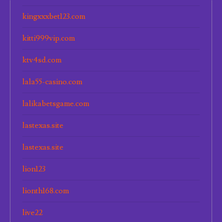
kingxxxbet123.com
kitti999vip.com
ktv4sd.com
lala55-casino.com
lalikabetsgame.com
lastexas.site
lastexas.site
lion123
lionth168.com
live22