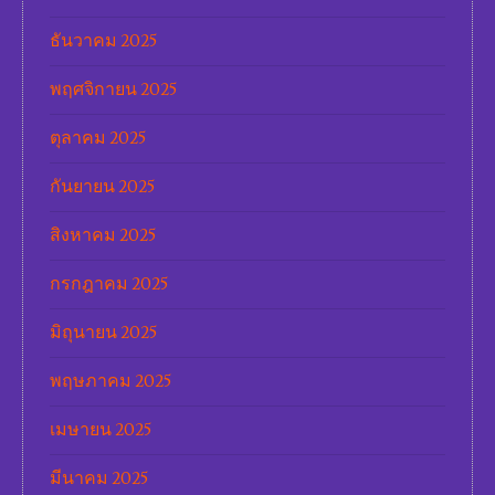
ธันวาคม 2025
พฤศจิกายน 2025
ตุลาคม 2025
กันยายน 2025
สิงหาคม 2025
กรกฎาคม 2025
มิถุนายน 2025
พฤษภาคม 2025
เมษายน 2025
มีนาคม 2025