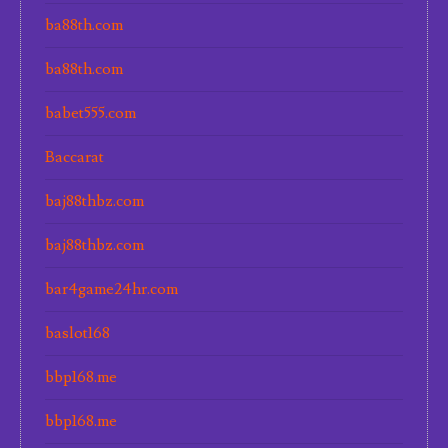
ba88th.com
ba88th.com
babet555.com
Baccarat
baj88thbz.com
baj88thbz.com
bar4game24hr.com
baslot168
bbp168.me
bbp168.me