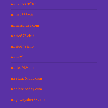
macau69 สมัคร
macau888.win
marinapluss.com
mario678.club
mario678.info
mars95
medee989.com
meekin365day.com
meekin365day.com
megawaysbet789.net