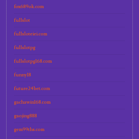
fox689ok.com
fullslot
fullsloteiei.com
fullslotpg
fullslotpg168.com
funny18
future24bet.com
gachawin168.com
gaojing888
gem99ths.com