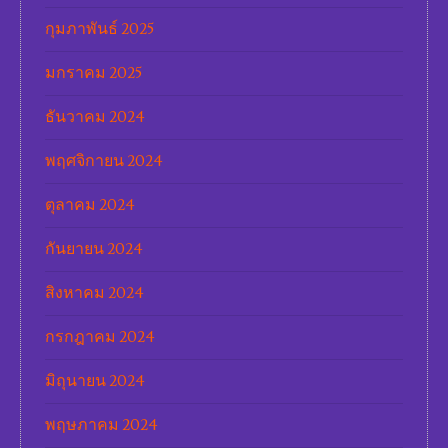
กุมภาพันธ์ 2025
มกราคม 2025
ธันวาคม 2024
พฤศจิกายน 2024
ตุลาคม 2024
กันยายน 2024
สิงหาคม 2024
กรกฎาคม 2024
มิถุนายน 2024
พฤษภาคม 2024