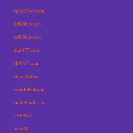
dgb222hot.com
dr888bet.com
dr888bet.com
du2477.com
ek4567.com
enjoy24.fun
etbet16888.com
eu369clubs.com
FAFA123
faro168