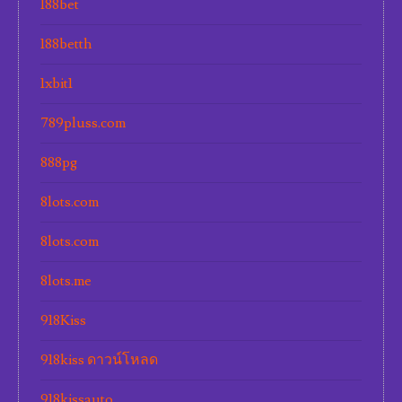
188bet
188betth
1xbit1
789pluss.com
888pg
8lots.com
8lots.com
8lots.me
918Kiss
918kiss ดาวน์โหลด
918kissauto