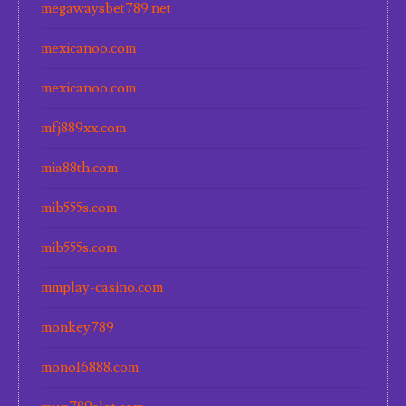
megawaysbet789.net
mexicanoo.com
mexicanoo.com
mfj889xx.com
mia88th.com
mib555s.com
mib555s.com
mmplay-casino.com
monkey789
mono16888.com