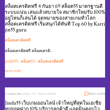
สล็
สล็อตเครดิตฟรี 4 กันยา 69 สล็อต55 มาตรฐานดี
เคร
ระบบแน่น เล่นแล้วสบายใจ สมาชิกใหม่รับ 100%
ฟรี
4
อยู่ไหนก็เล่นได้ จุดหมายของสายเกมทั่วโลก
กัน
สล็อตเครดิตฟรี เริ่มสนุกได้ทันที Top 60 by Karri
69
jin55.guru
สล็
มา
สล็อตเครดิตฟรี
ดี
ระบ
สล็อตเครดิตฟรี สล็อตเครดิ…
แน่
เล่น
jinda55
สล็อต55
สล็อตเครดิตฟรี
แล้
สบา
สมา
READ MORE
ใหม
รับ
10
อยู่
บน
21 พฤษภาคม 2026
PAUL HAYES
ปิดความเห็น
ไห
JIN
ก็
Jinda55 เว็บเกมออนไลน์ เจ้าใหญ่ที่สุดในเอเชีย
เว็บ
เล่น
ทุกยอดฝาก 10% บริการลูกค้าดี แอดมินตอบไว
เกม
ได้