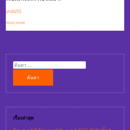
ไม่
รัวๆ
ผ่า
TO
jinda55
เอเย
70
แอ
BY
READ MORE
มิ
LYN
นบ
JIN
ริ
1
การ
AP
24
20
ช.ม.
พัน
ค้นหา
บา
คา
สำหรับ:
ร่า
รวม
เกม
ทำ
เงิน
JIN
พิชิ
เงิน
เรื่องล่าสุด
ราง
อัต