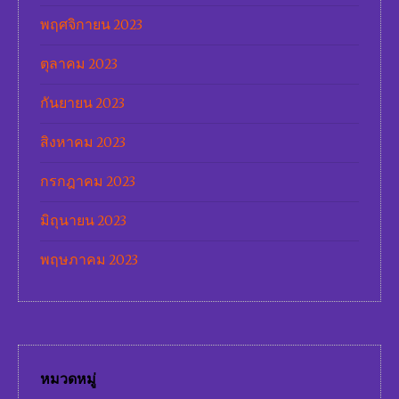
พฤศจิกายน 2023
ตุลาคม 2023
กันยายน 2023
สิงหาคม 2023
กรกฎาคม 2023
มิถุนายน 2023
พฤษภาคม 2023
หมวดหมู่