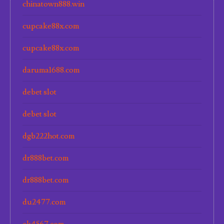
chinatown888.win
cupcake88x.com
cupcake88x.com
daruma1688.com
debet slot
debet slot
dgb222hot.com
dr888bet.com
dr888bet.com
du2477.com