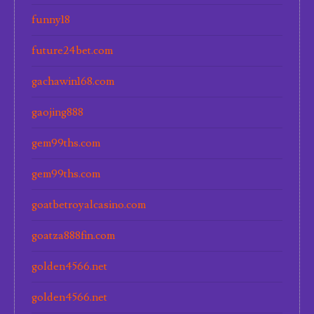
funny18
future24bet.com
gachawin168.com
gaojing888
gem99ths.com
gem99ths.com
goatbetroyalcasino.com
goatza888fin.com
golden4566.net
golden4566.net