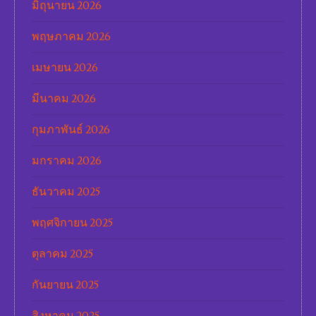
มิถุนายน 2026
พฤษภาคม 2026
เมษายน 2026
มีนาคม 2026
กุมภาพันธ์ 2026
มกราคม 2026
ธันวาคม 2025
พฤศจิกายน 2025
ตุลาคม 2025
กันยายน 2025