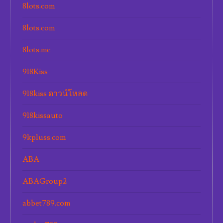
8lots.com
8lots.com
8lots.me
918Kiss
918kiss ดาวน์โหลด
918kissauto
9kpluss.com
ABA
ABAGroup2
abbet789.com