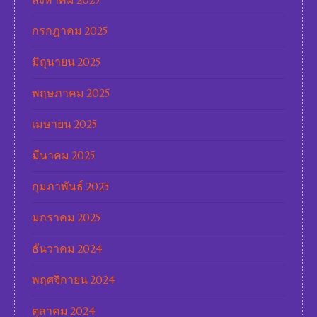
สิงหาคม 2025
กรกฎาคม 2025
มิถุนายน 2025
พฤษภาคม 2025
เมษายน 2025
มีนาคม 2025
กุมภาพันธ์ 2025
มกราคม 2025
ธันวาคม 2024
พฤศจิกายน 2024
ตุลาคม 2024