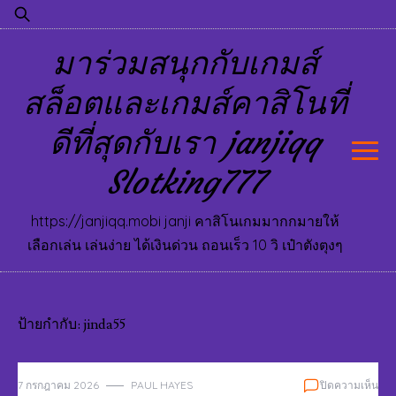
Skip
ค้นหา
to
สำหรับ:
มาร่วมสนุกกับเกมส์
content
สล็อตและเกมส์คาสิโนที่
ดีที่สุดกับเรา janjiqq
Slotking777
https://janjiqq.mobi janji คาสิโนเกมมากกมายให้
เลือกเล่น เล่นง่าย ได้เงินด่วน ถอนเร็ว 10 วิ เป๋าตังตุงๆ
ป้ายกำกับ:
jinda55
บน
7 กรกฎาคม 2026
PAUL HAYES
ปิดความเห็น