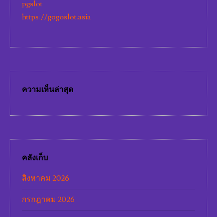
pgslot
https://gogoslot.asia
ความเห็นล่าสุด
คลังเก็บ
สิงหาคม 2026
กรกฎาคม 2026