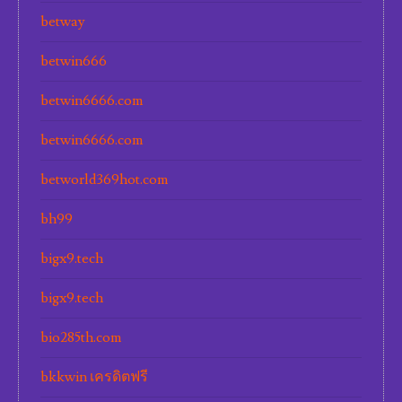
betway
betwin666
betwin6666.com
betwin6666.com
betworld369hot.com
bh99
bigx9.tech
bigx9.tech
bio285th.com
bkkwin เครดิตฟรี