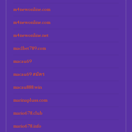
m4newonline.com
m4newonline.com
m4newonline.net
mac1bet789.com
macau69
macau69 สมัคร
macau888.win
marinapluss.com
mario678.club
mario678.info