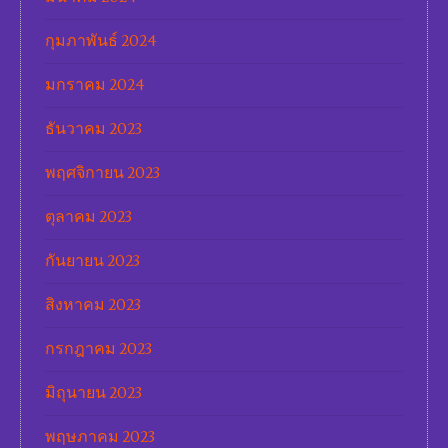
กุมภาพันธ์ 2024
มกราคม 2024
ธันวาคม 2023
พฤศจิกายน 2023
ตุลาคม 2023
กันยายน 2023
สิงหาคม 2023
กรกฎาคม 2023
มิถุนายน 2023
พฤษภาคม 2023