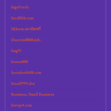
bigx9.tech
bio285th.com
bkkwin เครดิตฟรี
bluewin8888.info
bng55
bonus888
boonlert1688.com
brazil999 slot
Business, Small Business
bwvip4.com