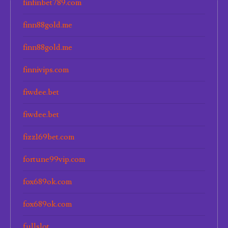
finfinbet789.com
finn88gold.me
finn88gold.me
finnivips.com
fiwdee.bet
fiwdee.bet
fizz169bet.com
fortune99vip.com
fox689ok.com
fox689ok.com
fullslot