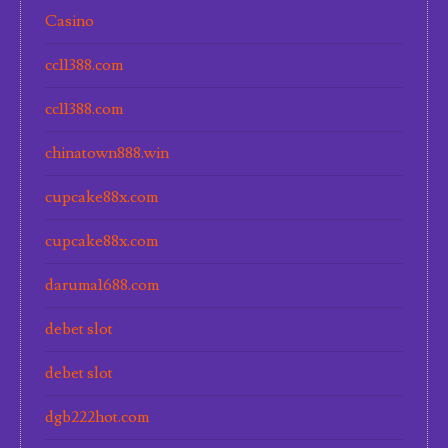
Casino
cc11388.com
cc11388.com
chinatown888.win
cupcake88x.com
cupcake88x.com
daruma1688.com
debet slot
debet slot
dgb222hot.com