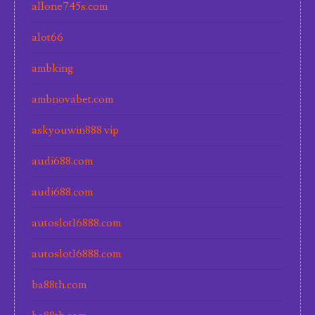
allone745s.com
alot66
ambking
ambnovabet.com
askyouwin888 vip
audi688.com
audi688.com
autoslot16888.com
autoslot16888.com
ba88th.com