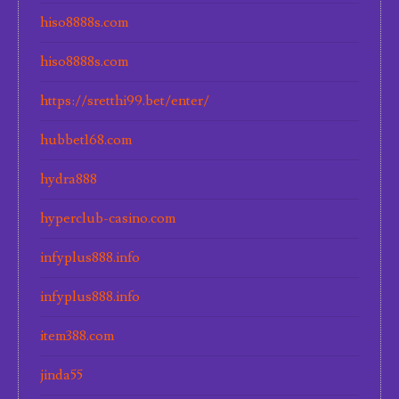
hiso8888s.com
hiso8888s.com
https://sretthi99.bet/enter/
hubbet168.com
hydra888
hyperclub-casino.com
infyplus888.info
infyplus888.info
item388.com
jinda55