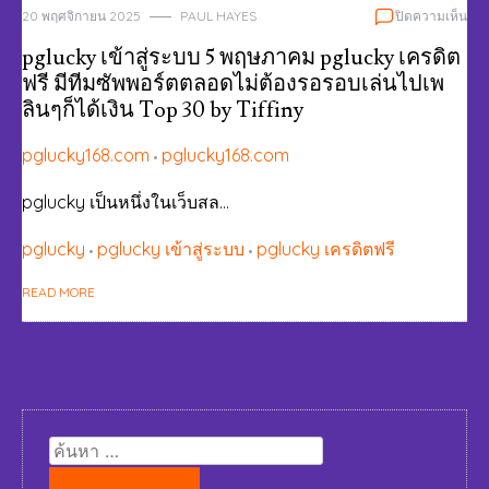
บน
20 พฤศจิกายน 2025
PAUL HAYES
ปิดความเห็น
PG
pglucky เข้าสู่ระบบ 5 พฤษภาคม pglucky เครดิต
เข้า
ฟรี มีทีมซัพพอร์ตตลอดไม่ต้องรอรอบเล่นไปเพ
สู่
ระบ
ลินๆก็ได้เงิน Top 30 by Tiffiny
5
พฤ
pglucky168.com
pglucky168.com
PG
เคร
pglucky เป็นหนึ่งในเว็บสล…
ฟรี
มี
pglucky
pglucky เข้าสู่ระบบ
pglucky เครดิตฟรี
ทีม
ซัพ
READ MORE
ตล
ไม่
ต้อง
รอ
รอบ
เล่น
ไป
ค้นหา
เพ
ลินๆ
สำหรับ: