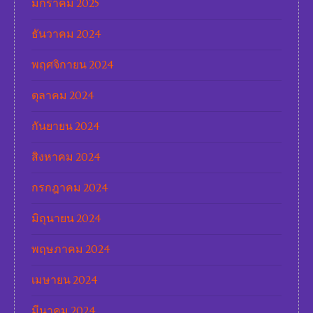
มกราคม 2025
ธันวาคม 2024
พฤศจิกายน 2024
ตุลาคม 2024
กันยายน 2024
สิงหาคม 2024
กรกฎาคม 2024
มิถุนายน 2024
พฤษภาคม 2024
เมษายน 2024
มีนาคม 2024