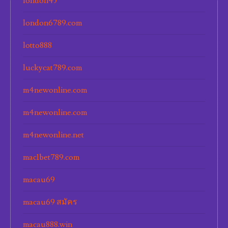
london45
london6789.com
lotto888
luckycat789.com
m4newonline.com
m4newonline.com
m4newonline.net
mac1bet789.com
macau69
macau69 สมัคร
macau888.win