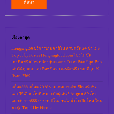
ก็ได้
เงิน
TO
30
BY
TIF
เรื่องล่าสุด
Hengjing168 บริการเกมคาสิโน ครบครัน 24 ชั่วโมง
Top 83 by Foster Hengjing168d.com โปรโมชั่น
เครดิตฟรี 100% กล่องสุ่มเฮงเฮง รับเครดิตฟรี ยูสเดียว
เล่นได้ทุกเกม เครดิตฟรี แจก เครดิตฟรี เยอะที่สุด 29
กันยา 2569
สล็อต888 สล็อต 2026 รวมเกมแตกง่าย ฟีเจอร์เด่น
และวิธีเลือกเว็บที่เหมาะกับผู้เล่น 3 August 69 เว็บ
แตกง่าย jin888.asia คาสิโนออนไลน์ เว็บเปิดใหม่ ใหม่
ล่าสุด Top 41 by Nicole