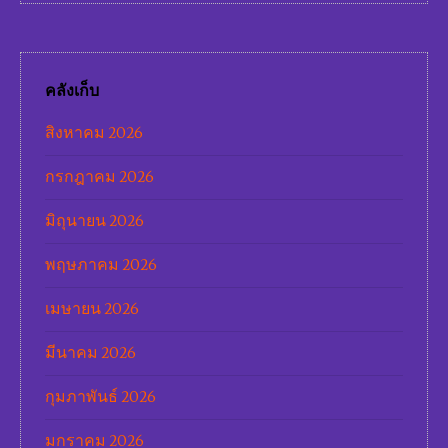
คลังเก็บ
สิงหาคม 2026
กรกฎาคม 2026
มิถุนายน 2026
พฤษภาคม 2026
เมษายน 2026
มีนาคม 2026
กุมภาพันธ์ 2026
มกราคม 2026