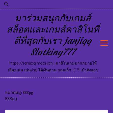
Skip
ค้นหา
to
สำหรับ:
มาร่วมสนุกกับเกมส์
content
สล็อตและเกมส์คาสิโนที่
ดีที่สุดกับเรา janjiqq
Slotking777
https://janjiqq.mobi janji คาสิโนเกมมากกมายให้
เลือกเล่น เล่นง่าย ได้เงินด่วน ถอนเร็ว 10 วิ เป๋าตังตุงๆ
หมวดหมู่:
888pg
888pg