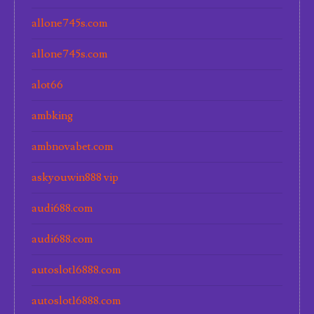
allone745s.com
allone745s.com
alot66
ambking
ambnovabet.com
askyouwin888 vip
audi688.com
audi688.com
autoslot16888.com
autoslot16888.com