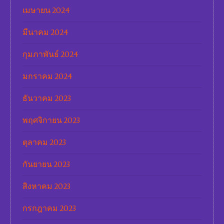
เมษายน 2024
มีนาคม 2024
กุมภาพันธ์ 2024
มกราคม 2024
ธันวาคม 2023
พฤศจิกายน 2023
ตุลาคม 2023
กันยายน 2023
สิงหาคม 2023
กรกฎาคม 2023