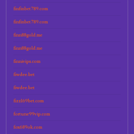
finfinbet789.com
finfinbet789.com
finn88gold.me
finn88gold.me
finnivips.com
fiwdee.bet
fiwdee.bet
fizz169bet.com
fortune99vip.com
fox689ok.com