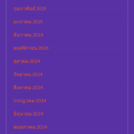
กุมภาพันธ์ 2025
มกราคม 2025
ธันวาคม 2024
พฤศจิกายน 2024
ตุลาคม 2024
กันยายน 2024
สิงหาคม 2024
กรกฎาคม 2024
มิถุนายน 2024
พฤษภาคม 2024