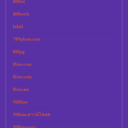
188bet
188betth
1xbit1
789pluss.com
888pg
8lots.com
8lots.com
8lots.me
918Kiss
918kiss ดาวน์โหลด
918kissauto