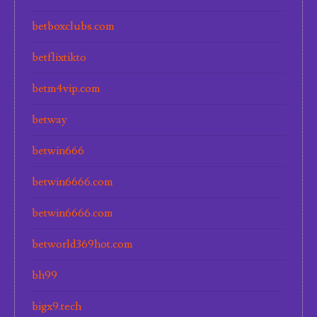
betboxclubs.com
betflixtikto
betm4vip.com
betway
betwin666
betwin6666.com
betwin6666.com
betworld369hot.com
bh99
bigx9.tech