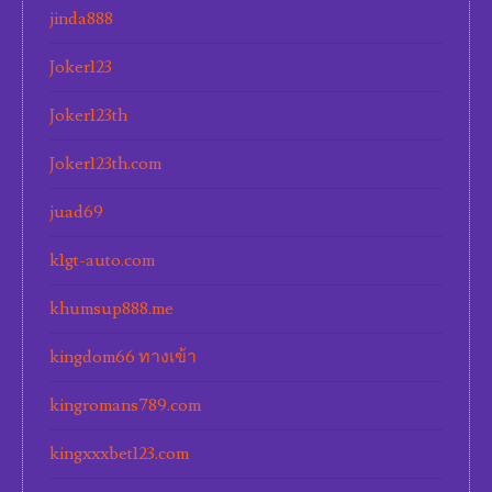
jinda888
Joker123
Joker123th
Joker123th.com
juad69
k1gt-auto.com
khumsup888.me
kingdom66 ทางเข้า
kingromans789.com
kingxxxbet123.com