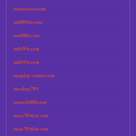
mexicanoo.com
mfj889xx.com
mia88th.com
mib555s.com
mib555s.com
mmplay-casino.com
monkey789
mono16888.com
mun789slot.com
mun789slot.com