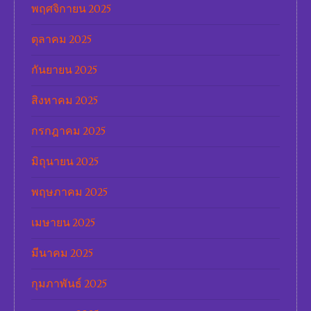
พฤศจิกายน 2025
ตุลาคม 2025
กันยายน 2025
สิงหาคม 2025
กรกฎาคม 2025
มิถุนายน 2025
พฤษภาคม 2025
เมษายน 2025
มีนาคม 2025
กุมภาพันธ์ 2025