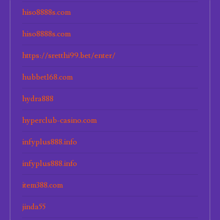
hiso8888s.com
hiso8888s.com
https://sretthi99.bet/enter/
hubbet168.com
hydra888
hyperclub-casino.com
infyplus888.info
infyplus888.info
item388.com
jinda55