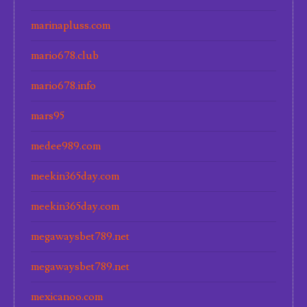
marinapluss.com
mario678.club
mario678.info
mars95
medee989.com
meekin365day.com
meekin365day.com
megawaysbet789.net
megawaysbet789.net
mexicanoo.com