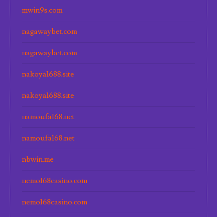
mwin9s.com
nagawaybet.com
nagawaybet.com
nakoya1688.site
nakoya1688.site
namoufa168.net
namoufa168.net
nbwin.me
nemo168casino.com
nemo168casino.com