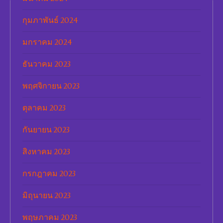
กุมภาพันธ์ 2024
มกราคม 2024
ธันวาคม 2023
พฤศจิกายน 2023
ตุลาคม 2023
กันยายน 2023
สิงหาคม 2023
กรกฎาคม 2023
มิถุนายน 2023
พฤษภาคม 2023