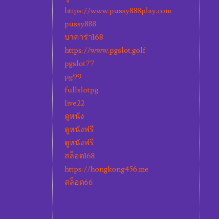
https://www.pussy888play.com
pussy888
บาคาร่า168
https://www.pgslot.golf
pgslot77
pg99
fullslotpg
live22
ดูหนัง
ดูหนังฟรี
ดูหนังฟรี
สล็อต168
https://hongkong456.me
สล็อต66