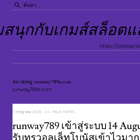
Skip
ค้นหา
to
สำหรับ:
content
สนุกกับเกมส์สล็อตและ
https://janjiqq.mo
หมวดหมู่:
runway789s.com
runway789s.com
7 กรกฎาคม 2025
PAUL HAYES
runway789 เข้าสู่ระบบ 14 Aug
รับทรูวอลเล็ทโบนัสเข้าไวมาก