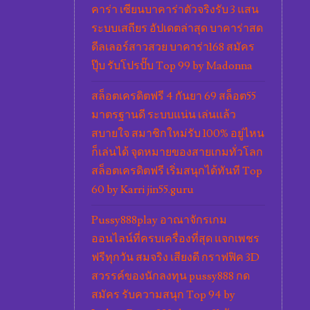
คาร่า เซียนบาคาร่าตัวจริงรับ 3 แสน
ระบบเสถียร อัปเดตล่าสุด บาคาร่าสด
ดีลเลอร์สาวสวย บาคาร่า168 สมัคร
ปุ๊บ รับโปรปั๊บ Top 99 by Madonna
สล็อตเครดิตฟรี 4 กันยา 69 สล็อต55
มาตรฐานดี ระบบแน่น เล่นแล้ว
สบายใจ สมาชิกใหม่รับ 100% อยู่ไหน
ก็เล่นได้ จุดหมายของสายเกมทั่วโลก
สล็อตเครดิตฟรี เริ่มสนุกได้ทันที Top
60 by Karri jin55.guru
Pussy888play อาณาจักรเกม
ออนไลน์ที่ครบเครื่องที่สุด แจกเพชร
ฟรีทุกวัน สมจริง เสียงดี กราฟฟิค 3D
สวรรค์ของนักลงทุน pussy888 กด
สมัคร รับความสนุก Top 94 by