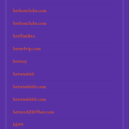
betboxclubs.com
betboxclubs.com
betflixtikto
betm4vip.com
betway
betwin666
betwin6666.com
betwin6666.com
betworld369hot.com
bh99