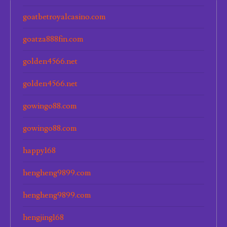
goatbetroyalcasino.com
goatza888fin.com
golden4566.net
golden4566.net
gowingo88.com
gowingo88.com
happy168
hengheng9899.com
hengheng9899.com
hengjing168