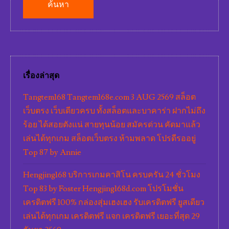
BY
CL
เรื่องล่าสุด
Tangtem168 Tangtem168e.com 3 AUG 2569 สล็อต
เว็บตรง เว็บเดียวครบ ทั้งสล็อตและบาคาร่า ฝากไม่ถึง
ร้อย ได้สอยตังแน่ สายทุนน้อย สมัครด่วน คัดมาแล้ว
เล่นได้ทุกเกม สล็อตเว็บตรง ห้ามพลาด โปรดีรออยู่
Top 87 by Annie
Hengjing168 บริการเกมคาสิโน ครบครัน 24 ชั่วโมง
Top 83 by Foster Hengjing168d.com โปรโมชั่น
เครดิตฟรี 100% กล่องสุ่มเฮงเฮง รับเครดิตฟรี ยูสเดียว
เล่นได้ทุกเกม เครดิตฟรี แจก เครดิตฟรี เยอะที่สุด 29