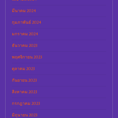
มีนาคม 2024
กุมภาพันธ์ 2024
มกราคม 2024
ธันวาคม 2023
พฤศจิกายน 2023
ตุลาคม 2023
กันยายน 2023
สิงหาคม 2023
กรกฎาคม 2023
มิถุนายน 2023