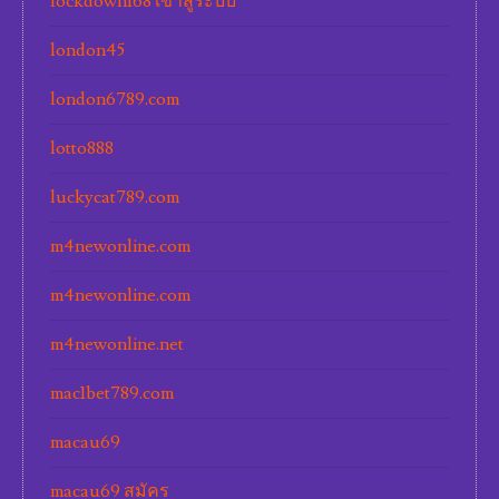
lockdown168 เข้าสู่ระบบ
london45
london6789.com
lotto888
luckycat789.com
m4newonline.com
m4newonline.com
m4newonline.net
mac1bet789.com
macau69
macau69 สมัคร