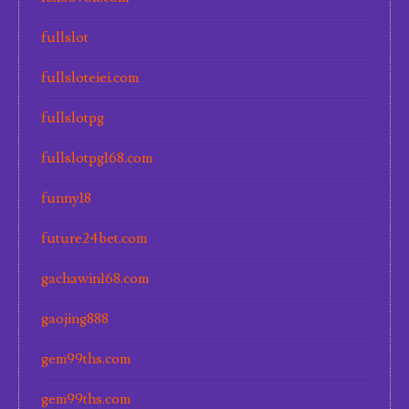
fullslot
fullsloteiei.com
fullslotpg
fullslotpg168.com
funny18
future24bet.com
gachawin168.com
gaojing888
gem99ths.com
gem99ths.com