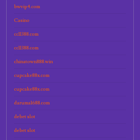
bwvip4.com
Casino
cc11388.com
cc11388.com
chinatown888.win
cupcake88x.com
cupcake88x.com
daruma1688.com
debet slot
debet slot