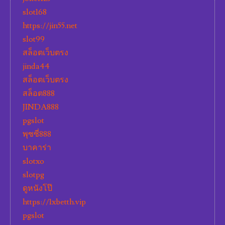
slot168
https://jin55.net
slot99
สล็อตเว็บตรง
jinda44
สล็อตเว็บตรง
สล็อต888
JINDA888
pgslot
พุซซี่888
บาคาร่า
slotxo
slotpg
ดูหนังโป๊
https://1xbetth.vip
pgslot