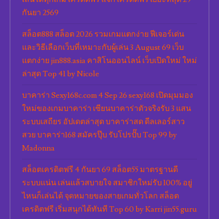
กันยา 2569
สล็อต888 สล็อต 2026 รวมเกมแตกง่าย ฟีเจอร์เด่น
และวิธีเลือกเว็บที่เหมาะกับผู้เล่น 3 August 69 เว็บ
แตกง่าย jin888.asia คาสิโนออนไลน์ เว็บเปิดใหม่ ใหม่
ล่าสุด Top 41 by Nicole
บาคาร่า Sexy168c.com 4 Sep 26 sexy168 เปิดมุมมอง
ใหม่ของเกมบาคาร่า เซียนบาคาร่าตัวจริงรับ 3 แสน
ระบบเสถียร อัปเดตล่าสุด บาคาร่าสด ดีลเลอร์สาว
สวย บาคาร่า168 สมัครปุ๊บ รับโปรปั๊บ Top 99 by
Madonna
สล็อตเครดิตฟรี 4 กันยา 69 สล็อต55 มาตรฐานดี
ระบบแน่น เล่นแล้วสบายใจ สมาชิกใหม่รับ 100% อยู่
ไหนก็เล่นได้ จุดหมายของสายเกมทั่วโลก สล็อต
เครดิตฟรี เริ่มสนุกได้ทันที Top 60 by Karri jin55.guru