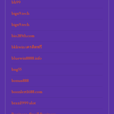
bh99
bigx9.tech
bigx9.tech
bio285th.com
bkkwin เครดิตฟรี
bluewin8888.info
bng55
bonus888
boonlert1688.com
brazil999 slot