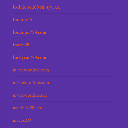
lockdown168 เข้าสู่ระบบ
london45
london6789.com
lotto888
luckycat789.com
m4newonline.com
m4newonline.com
m4newonline.net
mac1bet789.com
macau69