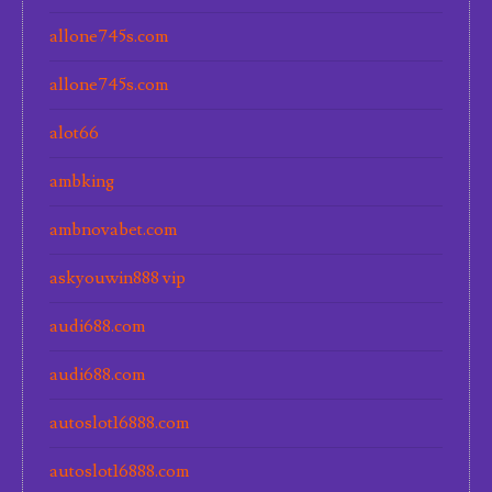
allone745s.com
allone745s.com
alot66
ambking
ambnovabet.com
askyouwin888 vip
audi688.com
audi688.com
autoslot16888.com
autoslot16888.com