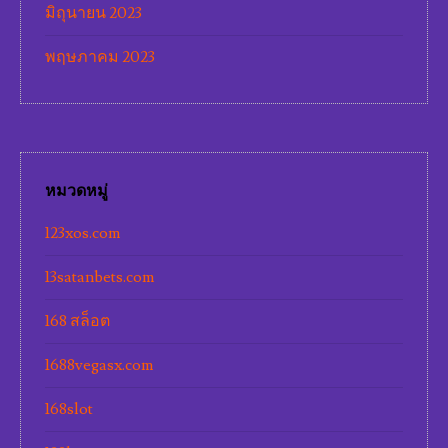
มิถุนายน 2023
พฤษภาคม 2023
หมวดหมู่
123xos.com
13satanbets.com
168 สล็อต
1688vegasx.com
168slot