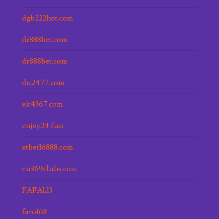
dgb222hot.com
dr888bet.com
dr888bet.com
du2477.com
ek4567.com
enjoy24.fun
etbet16888.com
eu369clubs.com
FAFA123
faro168