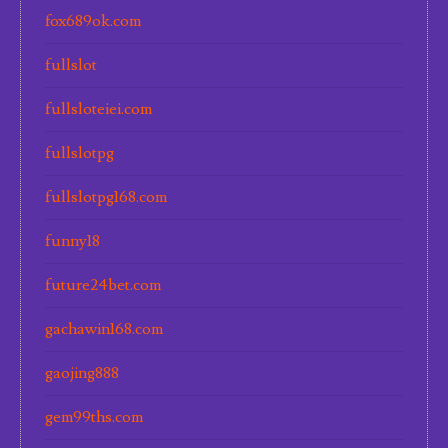
fox689ok.com
fullslot
fullsloteiei.com
fullslotpg
fullslotpg168.com
funny18
future24bet.com
gachawin168.com
gaojing888
gem99ths.com