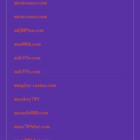
mexicanoo.com
mexicanoo.com
mfj889xx.com
mia88th.com
mib555s.com
mib555s.com
mmplay-casino.com
monkey789
mono16888.com
mun789slot.com