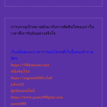
การบรรลุเป้าหมายมักมากับการตัดสินใจของเราใน
เวลาที่เรารับมันอย่างจริงใจ
เว็บสล็อตและบาคาร่าของโครตดีเว็บนี้เล่นแล้วรวย
จัดๆ
https://918kissauto.xyz
หนังชนโรง
https://sagame168th.club
joker123
ดูหนังออนไลน์
https://www.pussy888play.com
pussy888