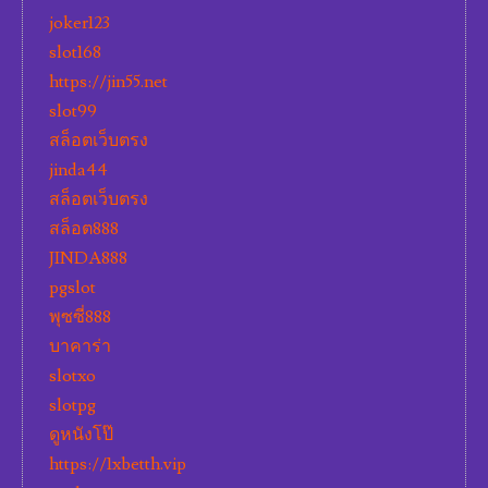
joker123
slot168
https://jin55.net
slot99
สล็อตเว็บตรง
jinda44
สล็อตเว็บตรง
สล็อต888
JINDA888
pgslot
พุซซี่888
บาคาร่า
slotxo
slotpg
ดูหนังโป๊
https://1xbetth.vip