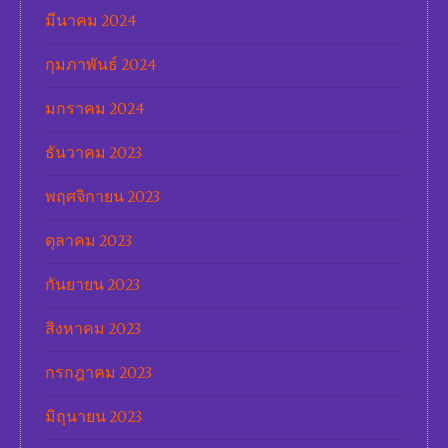
มีนาคม 2024
กุมภาพันธ์ 2024
มกราคม 2024
ธันวาคม 2023
พฤศจิกายน 2023
ตุลาคม 2023
กันยายน 2023
สิงหาคม 2023
กรกฎาคม 2023
มิถุนายน 2023