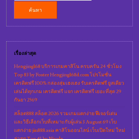
สะด
สำหรับ:
แน
เกม
ที่
เหม
กับ
อุป
ของ
ผู้
เรื่องล่าสุด
ใช้
TO
Hengjing168 บริการเกมคาสิโน ครบครัน 24 ชั่วโมง
13
Top 83 by Foster Hengjing168d.com โปรโมชั่น
BY
เครดิตฟรี 100% กล่องสุ่มเฮงเฮง รับเครดิตฟรี ยูสเดียว
PE
เล่นได้ทุกเกม เครดิตฟรี แจก เครดิตฟรี เยอะที่สุด 29
กันยา 2569
สล็อต888 สล็อต 2026 รวมเกมแตกง่าย ฟีเจอร์เด่น
และวิธีเลือกเว็บที่เหมาะกับผู้เล่น 3 August 69 เว็บ
แตกง่าย jin888.asia คาสิโนออนไลน์ เว็บเปิดใหม่ ใหม่
ล่าสุด Top 41 by Nicole