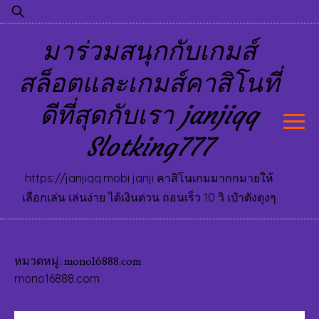
Skip
ค้นหา
to
สำหรับ:
มาร่วมสนุกกับเกมส์
content
สล็อตและเกมส์คาสิโนที่
ดีที่สุดกับเรา janjiqq
Slotking777
https://janjiqq.mobi janji คาสิโนเกมมากกมายให้
เลือกเล่น เล่นง่าย ได้เงินด่วน ถอนเร็ว 10 วิ เป๋าตังตุงๆ
หมวดหมู่:
mono16888.com
mono16888.com