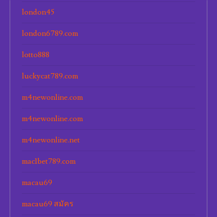
london45
london6789.com
lotto888
luckycat789.com
m4newonline.com
m4newonline.com
m4newonline.net
mac1bet789.com
macau69
macau69 สมัคร