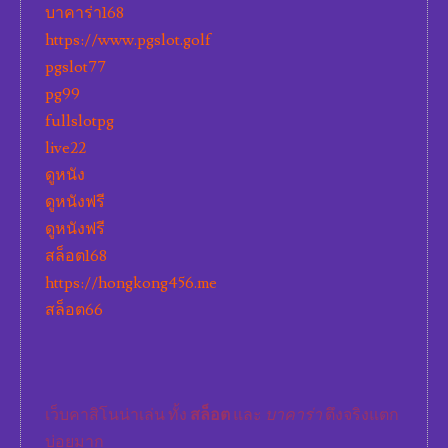
บาคาร่า168
https://www.pgslot.golf
pgslot77
pg99
fullslotpg
live22
ดูหนัง
ดูหนังฟรี
ดูหนังฟรี
สล็อต168
https://hongkong456.me
สล็อต66
เว็บคาสิโนน่าเล่น ทั้ง
สล็อต
และ
บาคาร่า
ตึงจริงแตก
บ่อยมาก