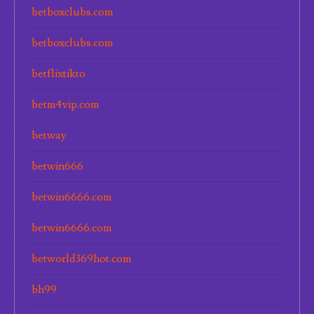
betboxclubs.com
betboxclubs.com
betflixtikto
betm4vip.com
betway
betwin666
betwin6666.com
betwin6666.com
betworld369hot.com
bh99