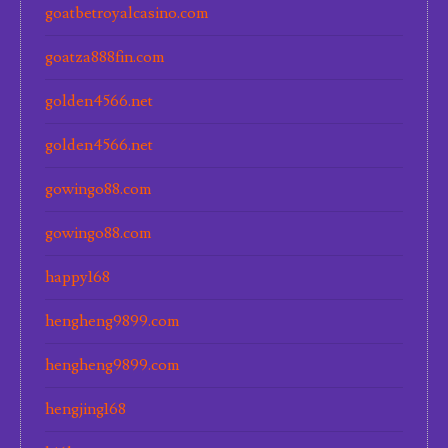
goatbetroyalcasino.com
goatza888fin.com
golden4566.net
golden4566.net
gowingo88.com
gowingo88.com
happy168
hengheng9899.com
hengheng9899.com
hengjing168