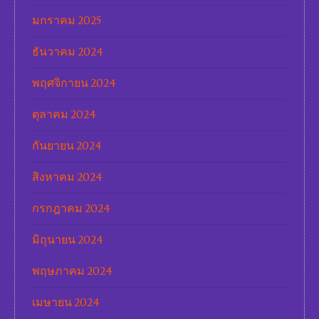
มกราคม 2025
ธันวาคม 2024
พฤศจิกายน 2024
ตุลาคม 2024
กันยายน 2024
สิงหาคม 2024
กรกฎาคม 2024
มิถุนายน 2024
พฤษภาคม 2024
เมษายน 2024