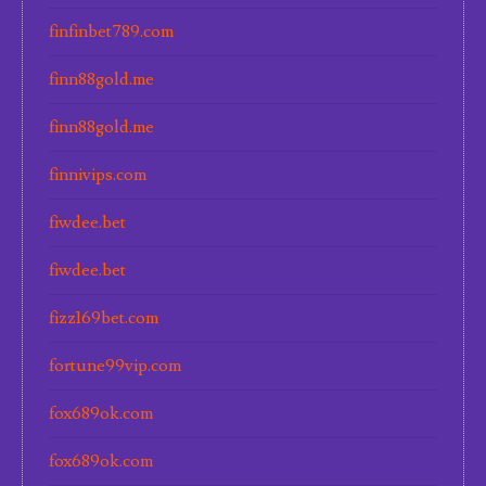
finfinbet789.com
finn88gold.me
finn88gold.me
finnivips.com
fiwdee.bet
fiwdee.bet
fizz169bet.com
fortune99vip.com
fox689ok.com
fox689ok.com