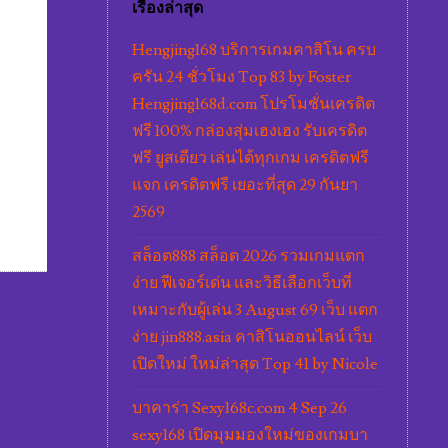
เรื่องล่าสุด
20
SEPTEMBER
Hengjing168 บริการเกมคาสิโน ครบ
SSC915
สมัคร
ครัน 24 ชั่วโมง Top 83 by Foster
หมุน
Hengjing168d.com โปรโมชั่นเครดิต
ออ
โต้
ฟรี 100% กล่องสุ่มเฮงเฮง รับเครดิต
ก็
ฟรี ยูสเดียว เล่นได้ทุกเกม เครดิตฟรี
เพลิน
แจก เครดิตฟรี เยอะที่สุด 29 กันยา
รองรับ
SCB
2569
PROMPTPAY
KBANKออ
สล็อต888 สล็อต 2026 รวมเกมแตก
โต้
ง่าย ฟีเจอร์เด่น และวิธีเลือกเว็บที่
24/7
เหมาะกับผู้เล่น 3 August 69 เว็บ แตก
ไม่มี
คิว
ง่าย jin888.asia คาสิโนออนไลน์ เว็บ
TOP
เปิดใหม่ ใหม่ล่าสุด Top 41 by Nicole
67
BY
บาคาร่า Sexy168c.com 4 Sep 26
CHASTITY
sexy168 เปิดมุมมองใหม่ของเกมบา