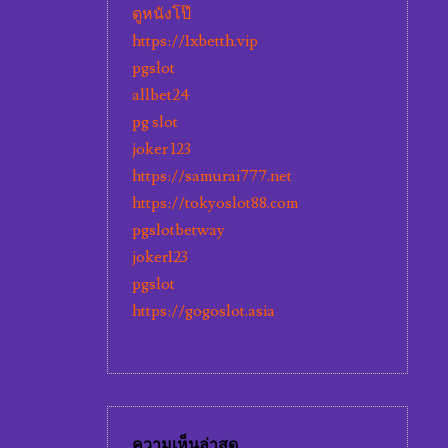
ดูหนังโป๊
https://1xbetth.vip
pgslot
allbet24
pg slot
joker 123
https://samurai777.net
https://tokyoslot88.com
pgslotbetway
joker123
pgslot
https://gogoslot.asia
ความเห็นล่าสุด