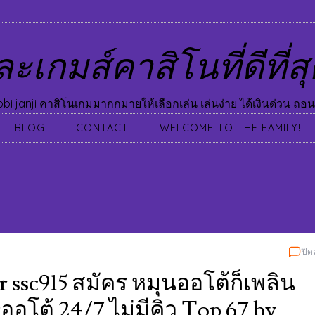
เกมส์คาสิโนที่ดีที่สุ
bi janji คาสิโนเกมมากกมายให้เลือกเล่น เล่นง่าย ได้เงินด่วน ถอนเร็
BLOG
CONTACT
WELCOME TO THE FAMILY!
ปิด
r ssc915 สมัคร หมุนออโต้ก็เพลิน
โต้ 24/7 ไม่มีคิว Top 67 by