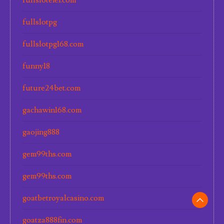
fullsloteiei.com
fullslotpg
fullslotpg168.com
funny18
future24bet.com
gachawin168.com
gaojing888
gem99ths.com
gem99ths.com
goatbetroyalcasino.com
goatza888fin.com