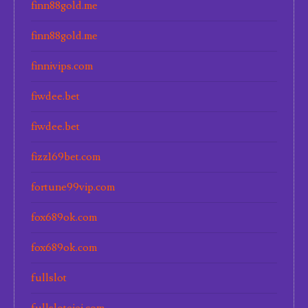
finn88gold.me
finn88gold.me
finnivips.com
fiwdee.bet
fiwdee.bet
fizz169bet.com
fortune99vip.com
fox689ok.com
fox689ok.com
fullslot