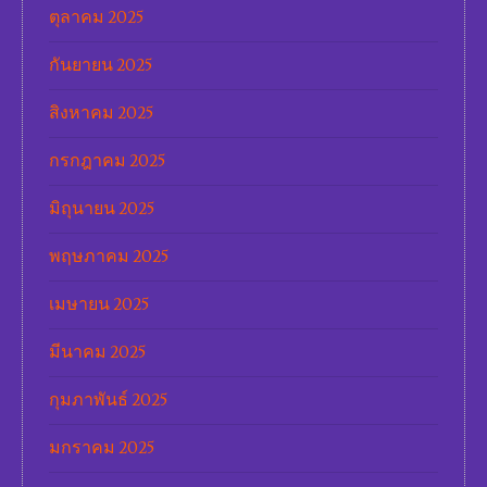
ตุลาคม 2025
กันยายน 2025
สิงหาคม 2025
กรกฎาคม 2025
มิถุนายน 2025
พฤษภาคม 2025
เมษายน 2025
มีนาคม 2025
กุมภาพันธ์ 2025
มกราคม 2025