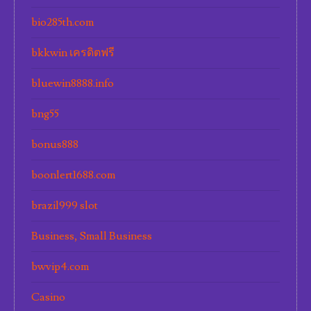
bio285th.com
bkkwin เครดิตฟรี
bluewin8888.info
bng55
bonus888
boonlert1688.com
brazil999 slot
Business, Small Business
bwvip4.com
Casino