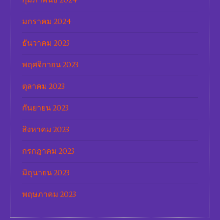
กุมภาพันธ์ 2024
มกราคม 2024
ธันวาคม 2023
พฤศจิกายน 2023
ตุลาคม 2023
กันยายน 2023
สิงหาคม 2023
กรกฎาคม 2023
มิถุนายน 2023
พฤษภาคม 2023