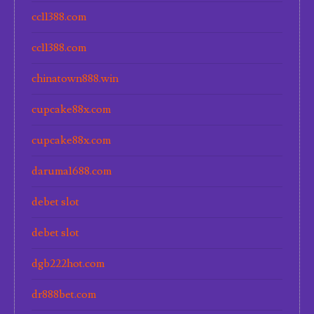
cc11388.com
cc11388.com
chinatown888.win
cupcake88x.com
cupcake88x.com
daruma1688.com
debet slot
debet slot
dgb222hot.com
dr888bet.com