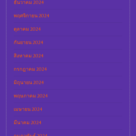
ธันวาคม 2024
พฤศจิกายน 2024
ตุลาคม 2024
กันยายน 2024
สิงหาคม 2024
กรกฎาคม 2024
มิถุนายน 2024
พฤษภาคม 2024
เมษายน 2024
มีนาคม 2024