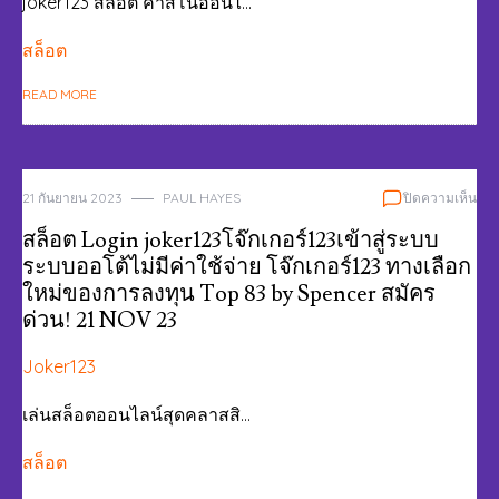
joker123 สล็อต คาสิโนออนไ…
32
เข้า
BY
มือ
TRU
สล็อต
ถือ
โปร
READ MORE
รัน
ตรี
ล้า
ยูสเ
โจ๊ก
บน
21 กันยายน 2023
PAUL HAYES
ปิดความเห็น
เกอร
สล็
มี
สล็อต Login joker123โจ๊กเกอร์123เข้าสู่ระบบ
LOG
ให้
ระบบออโต้ไม่มีค่าใช้จ่าย โจ๊กเกอร์123 ทางเลือก
JOK
เลือ
เกอร
ใหม่ของการลงทุน Top 83 by Spencer สมัคร
ทุก
สู่
ด่วน! 21 NOV 23
ธีม
ระบ
TO
ระบ
Joker123
98
ออ
BY
โต้
BR
เล่นสล็อตออนไลน์สุดคลาสสิ…
ไม่ม
สมั
ค่า
ด่วน
สล็อต
ใช้
จ่าย