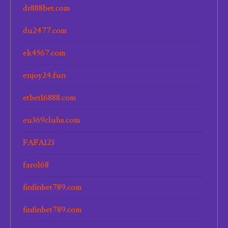
dr888bet.com
du2477.com
ek4567.com
enjoy24.fun
etbet16888.com
eu369clubs.com
FAFA123
faro168
finfinbet789.com
finfinbet789.com