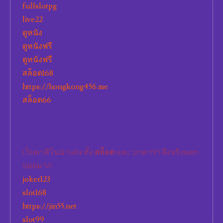
fullslotpg
live22
ดูหนัง
ดูหนังฟรี
ดูหนังฟรี
สล็อต168
https://hongkong456.me
สล็อต66
เว็บคาสิโนน่าเล่น ทั้ง
สล็อต
และ
บาคาร่า
ตึงจริงแตก
บ่อยมาก
joker123
slot168
https://jin55.net
slot99