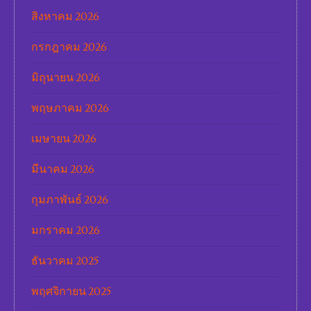
สิงหาคม 2026
กรกฎาคม 2026
มิถุนายน 2026
พฤษภาคม 2026
เมษายน 2026
มีนาคม 2026
กุมภาพันธ์ 2026
มกราคม 2026
ธันวาคม 2025
พฤศจิกายน 2025