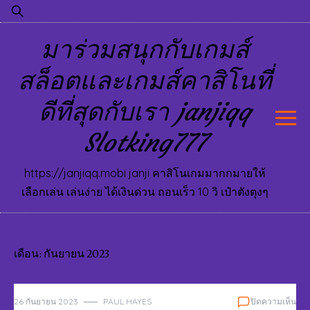
Skip
ค้นหา
to
สำหรับ:
มาร่วมสนุกกับเกมส์
content
สล็อตและเกมส์คาสิโนที่
ดีที่สุดกับเรา janjiqq
Slotking777
https://janjiqq.mobi janji คาสิโนเกมมากกมายให้
เลือกเล่น เล่นง่าย ได้เงินด่วน ถอนเร็ว 10 วิ เป๋าตังตุงๆ
เดือน:
กันยายน 2023
บน
26 กันยายน 2023
PAUL HAYES
ปิดความเห็น