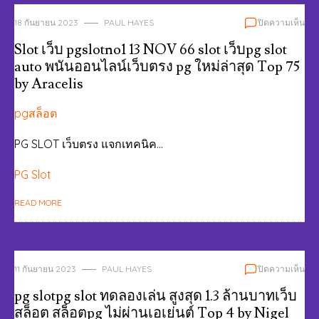
เมี่
NO
ยม
บน
18 กันยายน 2023
PAUL HAYES
ปิดความเห็น
256
สล็
SLO
Slot เว็บ pgslotno1 13 NOV 66 slot เว็บpg slot
ท้า
เว็บ
ให้
auto พนันออนไลน์เว็บตรง pg ใหม่ล่าสุด Top 75
PG
ลอง
13
by Aracelis
TO
NO
53
66
pgสล็อต
BY
SLO
MA
เว็
PG SLOT เว็บตรง แจกเทคนิค…
SLO
AU
PG Slot
พนั
ออน
READ MORE
เว็บ
ตรง
PG
ใหม
ล่าส
บน
11 กันยายน 2023
PAUL HAYES
ปิดความเห็น
TO
PG
pg slotpg slot ทดลองเล่น สูงสุด 1.3 ล้านบาทเว็บ
75
SL
BY
สล็อต สล็อตpg ไม่ผ่านเอเย่นต์ Top 4 by Nigel
SLO