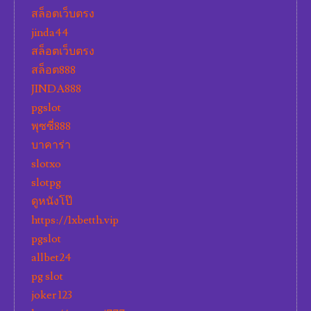
สล็อตเว็บตรง
jinda44
สล็อตเว็บตรง
สล็อต888
JINDA888
pgslot
พุซซี่888
บาคาร่า
slotxo
slotpg
ดูหนังโป๊
https://1xbetth.vip
pgslot
allbet24
pg slot
joker 123