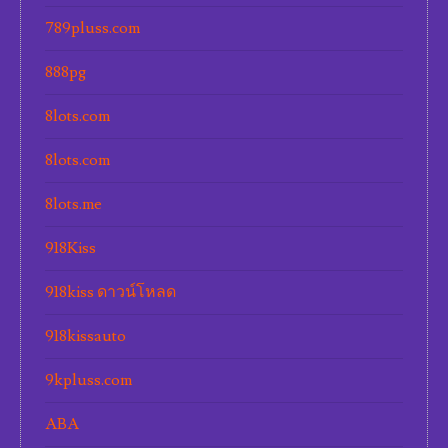
789pluss.com
888pg
8lots.com
8lots.com
8lots.me
918Kiss
918kiss ดาวน์โหลด
918kissauto
9kpluss.com
ABA