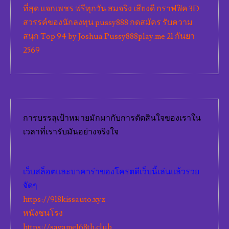
ที่สุด แจกเพชร ฟรีทุกวัน สมจริง เสียงดี กราฟฟิค 3D
สวรรค์ของนักลงทุน pussy888 กดสมัคร รับความ
สนุก Top 94 by Joshua Pussy888play.me 21 กันยา
2569
การบรรลุเป้าหมายมักมากับการตัดสินใจของเราใน
เวลาที่เรารับมันอย่างจริงใจ
เว็บสล็อตและบาคาร่าของโครตดีเว็บนี้เล่นแล้วรวย
จัดๆ
https://918kissauto.xyz
หนังชนโรง
https://sagame168th.club