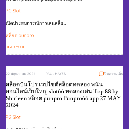
พ.ค.
BY
24
PG Slot
JER
CAS
BON
ONL
เปิดประสบการณ์การเล่นสล็อ…
28
เปิด
มิ
ใหม
ถุน
สล็อต punpro
สล็
24
ปัน
READ MORE
โปร
ใหม
ล่าส
TO
5
บน
22 พฤษภาคม 2024
PAUL HAYES
ปิดความเห็น
BY
สล็
สล็อตปันโปร เวปไซต์สล็อตทดลอง พนัน
JA
ปัน
สล็
ออนไลน์เว็บใหญ่ slot66 ทดลองเล่น Top 88 by
โปร
PU
เวป
Shirleen สล็อต punpro Punpro66.app 27 MAY
PU
ไซต
2024
10
สล็
ทด
PG Slot
พนั
ออน