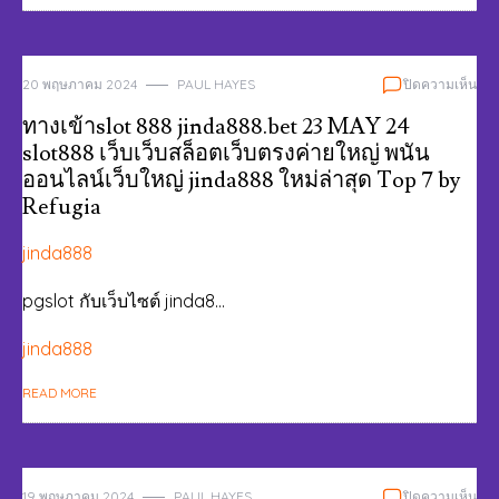
CAS
แม่
SL
เคร
บน
20 พฤษภาคม 2024
PAUL HAYES
ปิดความเห็น
ฟรี
ทาง
ทางเข้าslot 888 jinda888.bet 23 MAY 24
TO
เข้
84
slot888 เว็บเว็บสล็อตเว็บตรงค่ายใหญ่ พนัน
888
BY
JIN
ออนไลน์เว็บใหญ่ jinda888 ใหม่ล่าสุด Top 7 by
GAY
23
Refugia
MA
24
jinda888
SLO
เว็บ
pgslot กับเว็บไซต์ jinda8…
เว็บ
สล็
jinda888
เว็บ
ตรง
READ MORE
ค่า
ใหญ
พนั
ออน
เว็บ
บน
19 พฤษภาคม 2024
PAUL HAYES
ปิดความเห็น