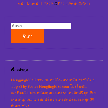
หน้าก่อนหน้า
1
…
28
29
30
31
32
…
39
หน้าถัดไป »
ได้
เงิน
จริง
พี
จี
ค้นหา
สล็
สำหรับ:
ทัน
สมั
เข้า
ใช้
งาน
ง่าย
TO
41
เรื่องล่าสุด
BY
AL
Hengjing168 บริการเกมคาสิโน ครบครัน 24 ชั่วโมง
PG
Top 83 by Foster Hengjing168d.com โปรโมชั่น
เครดิตฟรี 100% กล่องสุ่มเฮงเฮง รับเครดิตฟรี ยูสเดียว
เล่นได้ทุกเกม เครดิตฟรี แจก เครดิตฟรี เยอะที่สุด 29
กันยา 2569