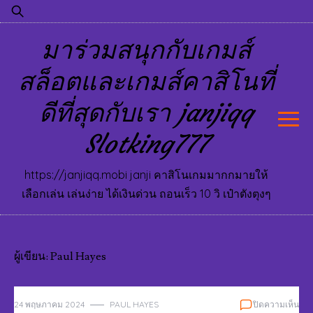
Skip
ค้นหา
to
สำหรับ:
มาร่วมสนุกกับเกมส์
content
สล็อตและเกมส์คาสิโนที่
ดีที่สุดกับเรา janjiqq
Slotking777
https://janjiqq.mobi janji คาสิโนเกมมากกมายให้
เลือกเล่น เล่นง่าย ได้เงินด่วน ถอนเร็ว 10 วิ เป๋าตังตุงๆ
ผู้เขียน:
Paul Hayes
บน
24 พฤษภาคม 2024
PAUL HAYES
ปิดความเห็น