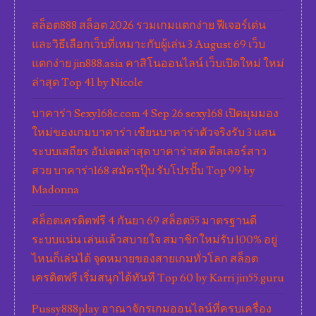
สล็อต888 สล็อต 2026 รวมเกมแตกง่าย ฟีเจอร์เด่น
และวิธีเลือกเว็บที่เหมาะกับผู้เล่น 3 August 69 เว็บ
แตกง่าย jin888.asia คาสิโนออนไลน์ เว็บเปิดใหม่ ใหม่
ล่าสุด Top 41 by Nicole
บาคาร่า Sexy168c.com 4 Sep 26 sexy168 เปิดมุมมอง
ใหม่ของเกมบาคาร่า เซียนบาคาร่าตัวจริงรับ 3 แสน
ระบบเสถียร อัปเดตล่าสุด บาคาร่าสด ดีลเลอร์สาว
สวย บาคาร่า168 สมัครปุ๊บ รับโปรปั๊บ Top 99 by
Madonna
สล็อตเครดิตฟรี 4 กันยา 69 สล็อต55 มาตรฐานดี
ระบบแน่น เล่นแล้วสบายใจ สมาชิกใหม่รับ 100% อยู่
ไหนก็เล่นได้ จุดหมายของสายเกมทั่วโลก สล็อต
เครดิตฟรี เริ่มสนุกได้ทันที Top 60 by Karri jin55.guru
Pussy888play อาณาจักรเกมออนไลน์ที่ครบเครื่อง