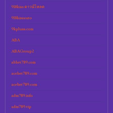
918kiss ดาวน์โหลด
918kissauto
9kpluss.com
ABA
ABAGroup2
abbet789.com
acebet789.com
acebet789.com
adm789.info
adm789.vip