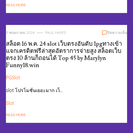
หลั
READ MORE
ฝาก
ล้า
ถอ
TO
โอน
63
ไว
BY
แจ
JA
บน
11 พฤษภาคม 2024
PAUL HAYES
ปิดความเห็น
โบน
สล็
24
สล็อต 16 พ.ค. 24 slot เว็บตรงอันดับ 1pgทางเข้า
16
ช.ม.
แจกเครดิตฟรีล่าสุดอัตราการจ่ายสูง สล็อตเว็บ
พ.ค.
สล็
24
ตรง 10 ล้านก็ถอนได้ Top 45 by Marylyn
เชื่อ
SLO
Funny18.win
ถือ
เว็บ
ได้
ตรง
PGSlot
TO
อันด
14
1PG
BY
slot โปรโมชั่นเยอะมาก เว็…
เข้า
ME
แจ
Slot
เคร
ฟรี
READ MORE
ล่าส
อัต
การ