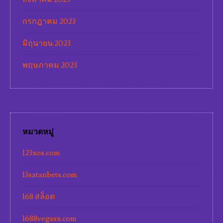
กรกฎาคม 2023
มิถุนายน 2023
พฤษภาคม 2023
หมวดหมู่
123xos.com
13satanbets.com
168 สล็อต
1688vegasx.com