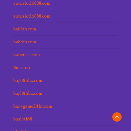
autoslot16888.com
autoslot16888.com
ba88th.com
ba88th.com
babet555.com
Baccarat
baj88thbz.com
baj88thbz.com
bar4game24hr.com
baslot168