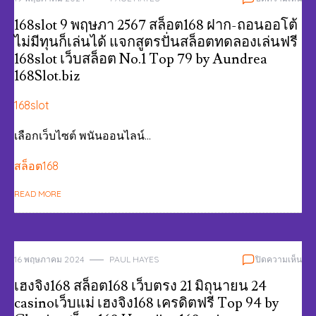
ใหญ
168
JIN
168slot 9 พฤษภา 2567 สล็อต168 ฝาก-ถอนออโต้
9
ใหม
ไม่มีทุนก็เล่นได้ แจกสูตรปั่นสล็อตทดลองเล่นฟรี
พฤ
ล่าส
256
168slot เว็บสล็อต No.1 Top 79 by Aundrea
TO
สล็
168Slot.biz
7
ฝาก
BY
ถอ
168slot
RE
ออ
โต้
เลือกเว็บไซต์ พนันออนไลน์…
ไม่ม
ทุน
สล็อต168
ก็
เล่น
READ MORE
ได้
แจ
สูตร
ปั่น
สล็
บน
16 พฤษภาคม 2024
PAUL HAYES
ปิดความเห็น
ทด
เฮง
เล่น
เฮงจิง168 สล็อต168 เว็บตรง 21 มิถุนายน 24
จิง1
ฟรี
casinoเว็บแม่ เฮงจิง168 เครดิตฟรี Top 94 by
สล็
168
เว็บ