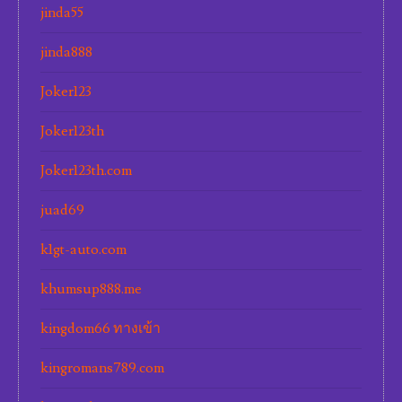
jinda55
jinda888
Joker123
Joker123th
Joker123th.com
juad69
k1gt-auto.com
khumsup888.me
kingdom66 ทางเข้า
kingromans789.com