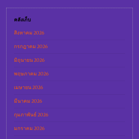
คลังเก็บ
สิงหาคม 2026
กรกฎาคม 2026
มิถุนายน 2026
พฤษภาคม 2026
เมษายน 2026
มีนาคม 2026
กุมภาพันธ์ 2026
มกราคม 2026