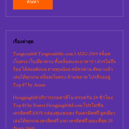
เงิน
ชัวร์
PG
บริ
ดี
ที่สุ
แห่
เรื่องล่าสุด
ปี
TO
Tangtem168 Tangtem168e.com 3 AUG 2569 สล็อต
14
เว็บตรง เว็บเดียวครบ ทั้งสล็อตและบาคาร่า ฝากไม่ถึง
BY
ร้อย ได้สอยตังแน่ สายทุนน้อย สมัครด่วน คัดมาแล้ว
LIN
PGH
เล่นได้ทุกเกม สล็อตเว็บตรง ห้ามพลาด โปรดีรออยู่
8
Top 87 by Annie
ม.ค.
256
Hengjing168 บริการเกมคาสิโน ครบครัน 24 ชั่วโมง
Top 83 by Foster Hengjing168d.com โปรโมชั่น
เครดิตฟรี 100% กล่องสุ่มเฮงเฮง รับเครดิตฟรี ยูสเดียว
เล่นได้ทุกเกม เครดิตฟรี แจก เครดิตฟรี เยอะที่สุด 29
กันยา 2569