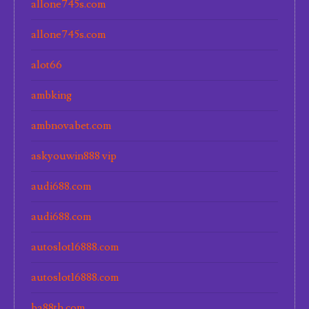
allone745s.com
allone745s.com
alot66
ambking
ambnovabet.com
askyouwin888 vip
audi688.com
audi688.com
autoslot16888.com
autoslot16888.com
ba88th.com