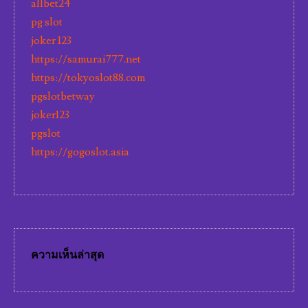
allbet24
pg slot
joker 123
https://samurai777.net
https://tokyoslot88.com
pgslotbetway
joker123
pgslot
https://gogoslot.asia
ความเห็นล่าสุด