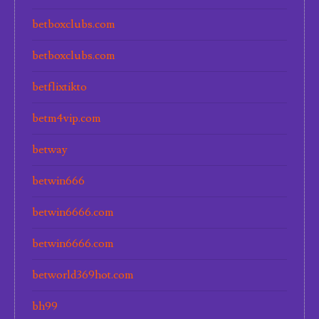
betboxclubs.com
betboxclubs.com
betflixtikto
betm4vip.com
betway
betwin666
betwin6666.com
betwin6666.com
betworld369hot.com
bh99