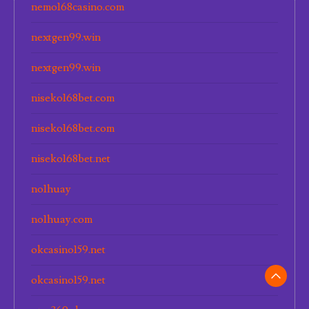
nemo168casino.com
nextgen99.win
nextgen99.win
niseko168bet.com
niseko168bet.com
niseko168bet.net
no1huay
no1huay.com
okcasino159.net
okcasino159.net