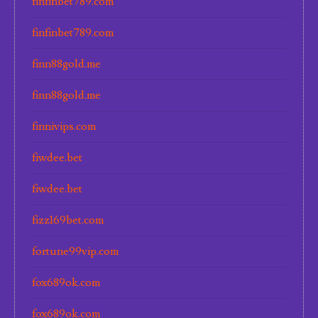
finfinbet789.com
finfinbet789.com
finn88gold.me
finn88gold.me
finnivips.com
fiwdee.bet
fiwdee.bet
fizz169bet.com
fortune99vip.com
fox689ok.com
fox689ok.com