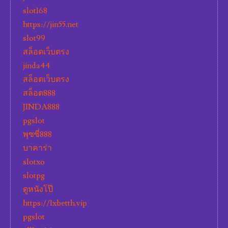
slot168
https://jin55.net
slot99
สล็อตเว็บตรง
jinda44
สล็อตเว็บตรง
สล็อต888
JINDA888
pgslot
พุซซี่888
บาคาร่า
slotxo
slotpg
ดูหนังโป๊
https://1xbetth.vip
pgslot