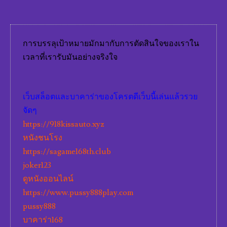
การบรรลุเป้าหมายมักมากับการตัดสินใจของเราใน
เวลาที่เรารับมันอย่างจริงใจ
เว็บสล็อตและบาคาร่าของโครตดีเว็บนี้เล่นแล้วรวย
จัดๆ
https://918kissauto.xyz
หนังชนโรง
https://sagame168th.club
joker123
ดูหนังออนไลน์
https://www.pussy888play.com
pussy888
บาคาร่า168