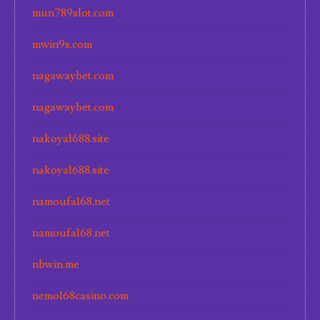
mun789slot.com
mwin9s.com
nagawaybet.com
nagawaybet.com
nakoya1688.site
nakoya1688.site
namoufa168.net
namoufa168.net
nbwin.me
nemo168casino.com