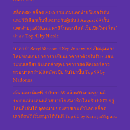
สล็อต888 สล็อต 2026 รวมเกมแตกง่าย ฟีเจอร์เด่น
และวิธีเลือกเว็บที่เหมาะกับผู้เล่น 3 August 69 เว็บ
แตกง่าย jin888.asia คาสิโนออนไลน์ เว็บเปิดใหม่ ใหม่
ล่าสุด Top 41 by Nicole
บาคาร่า Sexy168c.com 4 Sep 26 sexy168 เปิดมุมมอง
ใหม่ของเกมบาคาร่า เซียนบาคาร่าตัวจริงรับ 3 แสน
ระบบเสถียร อัปเดตล่าสุด บาคาร่าสด ดีลเลอร์สาว
สวย บาคาร่า168 สมัครปุ๊บ รับโปรปั๊บ Top 99 by
Madonna
สล็อตเครดิตฟรี 4 กันยา 69 สล็อต55 มาตรฐานดี
ระบบแน่น เล่นแล้วสบายใจ สมาชิกใหม่รับ 100% อยู่
ไหนก็เล่นได้ จุดหมายของสายเกมทั่วโลก สล็อต
เครดิตฟรี เริ่มสนุกได้ทันที Top 60 by Karri jin55.guru