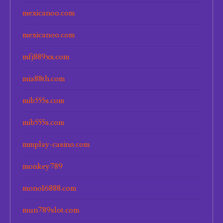
mexicanoo.com
mexicanoo.com
mfj889xx.com
mia88th.com
mib555s.com
mib555s.com
mmplay-casino.com
monkey789
mono16888.com
mun789slot.com