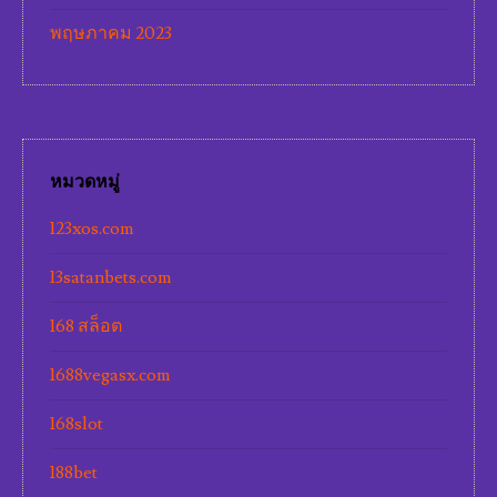
พฤษภาคม 2023
หมวดหมู่
123xos.com
13satanbets.com
168 สล็อต
1688vegasx.com
168slot
188bet