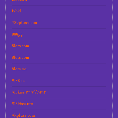
1xbit1
789pluss.com
888pg
8lots.com
8lots.com
8lots.me
918Kiss
918kiss ดาวน์โหลด
918kissauto
9kpluss.com