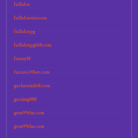
fullslot
fullsloteiei.com
fullslotpg
fullslotpg168.com
funny18
future24bet.com
gachawin168.com
gaojing888
gem99ths.com
gem99ths.com