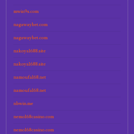
mwin9s.com
nagawaybet.com
nagawaybet.com
nakoya1688.site
nakoya1688.site
namoufa168.net
namoufa168.net
nbwin.me
nemo168casino.com
nemo168casino.com