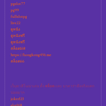
pgslot77
pg99
fullslotpg
live22
ดูหนัง
ดูหนังฟรี
ดูหนังฟรี
สล็อต168
https://hongkong456.me
สล็อต66
เว็บคาสิโนน่าเล่น ทั้ง
สล็อต
และ
บาคาร่า
ตึงจริงแตก
บ่อยมาก
joker123
slot168