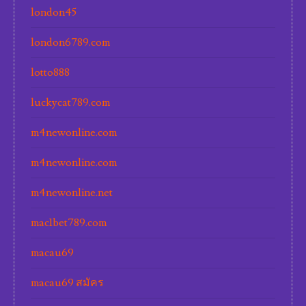
london45
london6789.com
lotto888
luckycat789.com
m4newonline.com
m4newonline.com
m4newonline.net
mac1bet789.com
macau69
macau69 สมัคร