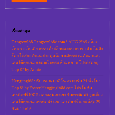
เรื่องล่าสุด
Tangtem168 Tangtem168e.com 3 AUG 2569 สล็อต
เว็บตรง เว็บเดียวครบ ทั้งสล็อตและบาคาร่า ฝากไม่ถึง
ร้อย ได้สอยตังแน่ สายทุนน้อย สมัครด่วน คัดมาแล้ว
เล่นได้ทุกเกม สล็อตเว็บตรง ห้ามพลาด โปรดีรออยู่
Top 87 by Annie
Hengjing168 บริการเกมคาสิโน ครบครัน 24 ชั่วโมง
Top 83 by Foster Hengjing168d.com โปรโมชั่น
เครดิตฟรี 100% กล่องสุ่มเฮงเฮง รับเครดิตฟรี ยูสเดียว
เล่นได้ทุกเกม เครดิตฟรี แจก เครดิตฟรี เยอะที่สุด 29
กันยา 2569