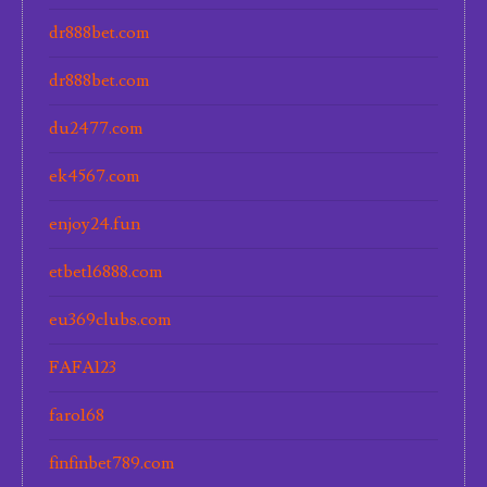
dr888bet.com
dr888bet.com
du2477.com
ek4567.com
enjoy24.fun
etbet16888.com
eu369clubs.com
FAFA123
faro168
finfinbet789.com