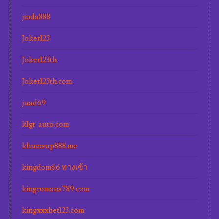
jinda888
Joker123
Joker123th
Joker123th.com
juad69
k1gt-auto.com
khumsup888.me
kingdom66 ทางเข้า
kingromans789.com
kingxxxbet123.com