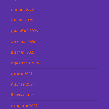
เมษายน 2026
มีนาคม 2026
กุมภาพันธ์ 2026
มกราคม 2026
ธันวาคม 2025
พฤศจิกายน 2025
ตุลาคม 2025
กันยายน 2025
สิงหาคม 2025
กรกฎาคม 2025