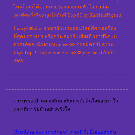
ไหนก็เล่นได้ จุดหมายของสายเกมทั่วโลก สล็อต
เครดิตฟรี เริ่มสนุกได้ทันที Top 60 by Karri jin55.guru
Pussy888play อาณาจักรเกมออนไลน์ที่ครบเครื่อง
ที่สุด แจกเพชร ฟรีทุกวัน สมจริง เสียงดี กราฟฟิค 3D
สวรรค์ของนักลงทุน pussy888 กดสมัคร รับความ
สนุก Top 94 by Joshua Pussy888play.me 21 กันยา
2569
การบรรลุเป้าหมายมักมากับการตัดสินใจของเราใน
เวลาที่เรารับมันอย่างจริงใจ
เว็บสล็อตและบาคาร่าของโครตดีเว็บนี้เล่นแล้วรวย