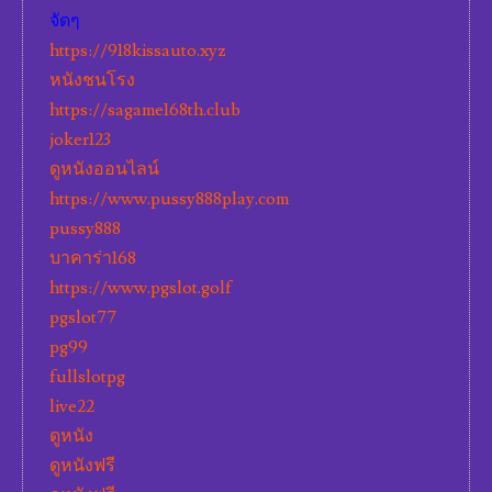
จัดๆ
https://918kissauto.xyz
หนังชนโรง
https://sagame168th.club
joker123
ดูหนังออนไลน์
https://www.pussy888play.com
pussy888
บาคาร่า168
https://www.pgslot.golf
pgslot77
pg99
fullslotpg
live22
ดูหนัง
ดูหนังฟรี