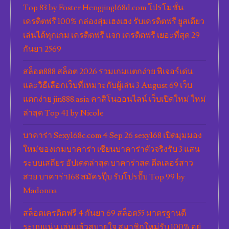
Top 83 by Foster Hengjing168d.com โปรโมชั่น
เครดิตฟรี 100% กล่องสุ่มเฮงเฮง รับเครดิตฟรี ยูสเดียว
เล่นได้ทุกเกม เครดิตฟรี แจก เครดิตฟรี เยอะที่สุด 29
กันยา 2569
สล็อต888 สล็อต 2026 รวมเกมแตกง่าย ฟีเจอร์เด่น
และวิธีเลือกเว็บที่เหมาะกับผู้เล่น 3 August 69 เว็บ
แตกง่าย jin888.asia คาสิโนออนไลน์ เว็บเปิดใหม่ ใหม่
ล่าสุด Top 41 by Nicole
บาคาร่า Sexy168c.com 4 Sep 26 sexy168 เปิดมุมมอง
ใหม่ของเกมบาคาร่า เซียนบาคาร่าตัวจริงรับ 3 แสน
ระบบเสถียร อัปเดตล่าสุด บาคาร่าสด ดีลเลอร์สาว
สวย บาคาร่า168 สมัครปุ๊บ รับโปรปั๊บ Top 99 by
Madonna
สล็อตเครดิตฟรี 4 กันยา 69 สล็อต55 มาตรฐานดี
ระบบแน่น เล่นแล้วสบายใจ สมาชิกใหม่รับ 100% อยู่