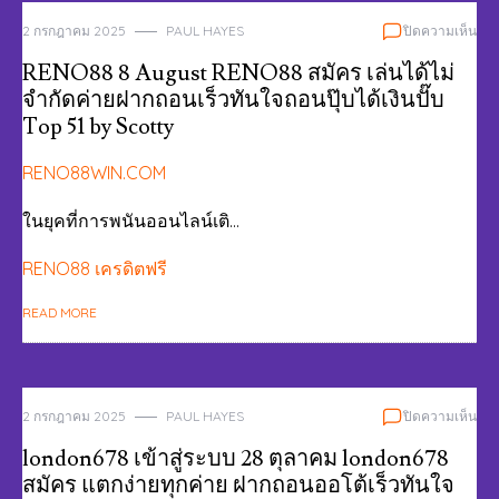
แจ
จริง
บน
2 กรกฎาคม 2025
PAUL HAYES
ปิดความเห็น
ไม่
RE
RENO88 8 August RENO88 สมัคร เล่นได้ไม่
ต้อง
8
แชร
จำกัดค่ายฝากถอนเร็วทันใจถอนปุ๊บได้เงินปั๊บ
AU
TO
RE
Top 51 by Scotty
1
สมั
BY
เล่น
RENO88WIN.COM
KIS
ได้
ไม่
ในยุคที่การพนันออนไลน์เติ…
จำก
ค่า
RENO88 เครดิตฟรี
ฝาก
ถอ
READ MORE
เร็ว
ทัน
ถอ
ปุ๊บ
ได้
บน
2 กรกฎาคม 2025
PAUL HAYES
ปิดความเห็น
เงิน
LO
london678 เข้าสู่ระบบ 28 ตุลาคม london678
ปั๊บ
เข้า
TO
สมัคร แตกง่ายทุกค่าย ฝากถอนออโต้เร็วทันใจ
สู่
51