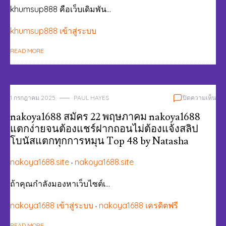
เกม
khumsup888 คือเว็บเดิมพัน…
20
ได้
BY
ตล
GEN
khumsup888 เข้าสู่ระบบ
เวล
ระบ
READ MORE
เสถี
ไม่
หลุ
ไม่
เด้ง
บน
1 กรกฎาคม 2025
PAUL HAYES
ปิดความเห็น
ถอ
NA
เงิน
nakoya1688 สมัคร 22 พฤษภาคม nakoya1688
สมั
ได้
แตกง่ายจนต้องแชร์ฝากถอนไม่ต้องแจ้งสลิป
22
จริง
พฤ
โบนัสแตกทุกการหมุน Top 48 by Natasha
ทุก
NA
บิล
แต
nakoya1688.site
nakoya1688.site
TO
ง่าย
100
จน
ถ้าคุณกำลังมองหาเว็บไซต์เ…
BY
ต้อง
MA
แชร
nakoya1688 เข้าสู่ระบบ
nakoya1688 เครดิตฟรี
ฝาก
ถอ
READ MORE