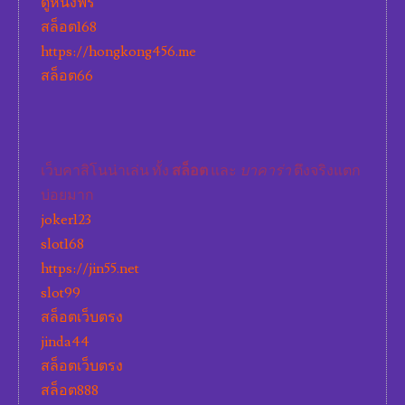
ดูหนังฟรี
สล็อต168
https://hongkong456.me
สล็อต66
เว็บคาสิโนน่าเล่น ทั้ง
สล็อต
และ
บาคาร่า
ตึงจริงแตก
บ่อยมาก
joker123
slot168
https://jin55.net
slot99
สล็อตเว็บตรง
jinda44
สล็อตเว็บตรง
สล็อต888