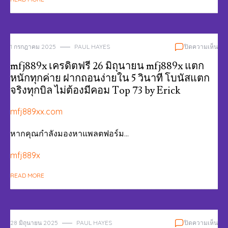
ไม่
ต้อง
แจ้ง
สลิ
โบน
บน
1 กรกฎาคม 2025
PAUL HAYES
ปิดความเห็น
แต
MF
mfj889x เครดิตฟรี 26 มิถุนายน mfj889x แตก
ทุก
เคร
การ
หนักทุกค่าย ฝากถอนง่ายใน 5 วินาที โบนัสแตก
ฟรี
หมุ
26
จริงทุกบิล ไม่ต้องมีคอม Top 73 by Erick
TO
มิถ
48
MF
mfj889xx.com
BY
แต
NA
หนั
หากคุณกำลังมองหาแพลตฟอร์ม…
ทุก
ค่า
mfj889x
ฝาก
ถอ
READ MORE
ง่าย
ใน
5
วินา
โบน
บน
28 มิถุนายน 2025
PAUL HAYES
ปิดความเห็น