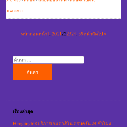
คน
ไทย
READ MORE
หน้าก่อนหน้า
1
…
20
21
22
23
24
…
39
หน้าถัดไป »
ค้นหา
สำหรับ:
เรื่องล่าสุด
Hengjing168 บริการเกมคาสิโน ครบครัน 24 ชั่วโมง