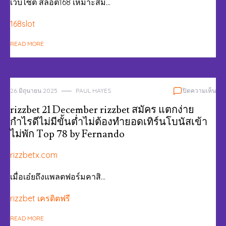
เว็บไซต์ สล็อต168 เหมาะสม…
ทุก
ค่า
168slot
ฝาก
ถอ
ไม่ม
READ MORE
ขั้น
ต่ำ
ระบ
ออ
บน
26 มิถุนายน 2025
PAUL HAYES
ปิดความเห็น
โต้
RIZ
รอง
rizzbet 21 December rizzbet สมัคร แตกง่าย
21
TR
กำไรดีไม่มีขั้นต่ำไม่ต้องทำยอดเทิร์นโบนัสเข้า
DE
WA
RIZ
ไม่พัก Top 78 by Fernando
PGS
สมั
,LI
แต
rizzbetx.com
SLO
ง่าย
แจ
กำไ
โปร
เมื่อเอ๋ยถึงแพลตฟอร์มคาสิ…
ดี
โม
ไม่ม
ชั่น
rizzbet เครดิตฟรี
ขั้น
โบน
ต่ำ
แจ
READ MORE
ไม่
หนั