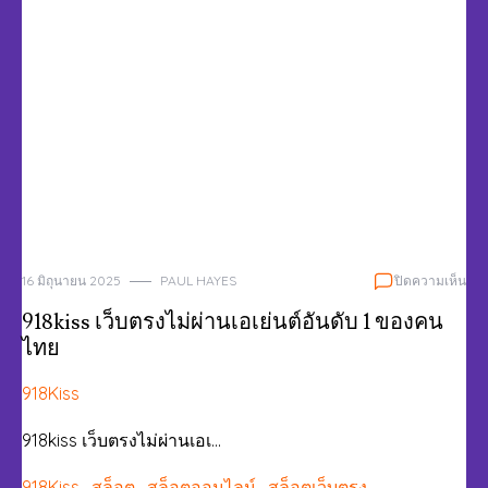
BY
DO
บน
16 มิถุนายน 2025
PAUL HAYES
ปิดความเห็น
918
918kiss เว็บตรงไม่ผ่านเอเย่นต์อันดับ 1 ของคน
เว็บ
ไทย
ตรง
ไม่
ผ่า
918Kiss
เอเย
อันด
918kiss เว็บตรงไม่ผ่านเอเ…
1
ของ
918Kiss
สล็อต
สล็อตออนไลน์
สล็อตเว็บตรง