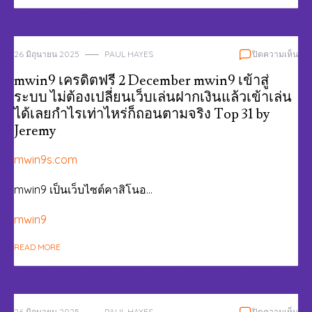
ต้อง
TO
ทำ
15
ยอ
BY
เทิร
MO
บน
26 มิถุนายน 2025
PAUL HAYES
ปิดความเห็น
โบน
MW
mwin9 เครดิตฟรี 2 December mwin9 เข้าสู่
เข้า
เคร
ไม่
ระบบ ไม่ต้องเปลี่ยนเว็บเล่นฝากเงินแล้วเข้าเล่น
ฟรี
พัก
2
ได้เลยกำไรเท่าไหร่ก็ถอนตามจริง Top 31 by
TO
DE
Jeremy
78
MW
BY
เข้า
mwin9s.com
FE
สู่
ระบ
mwin9 เป็นเว็บไซต์คาสิโนอ…
ไม่
ต้อง
mwin9
เปลี
เว็บ
READ MORE
เล่น
ฝาก
เงิน
แล้
เข้า
บน
26 มิถุนายน 2025
PAUL HAYES
ปิดความเห็น