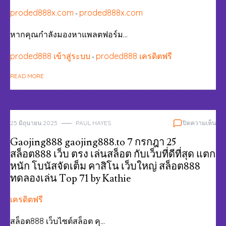
LEO
สู่
proded888x.com
proded888x.com
ระบ
สล็
หากคุณกำลังมองหาแพลตฟอร์ม…
เล่น
ง่าย
proded888 เข้าสู่ระบบ
proded888 เครดิตฟรี
ระบ
ฝาก
READ MORE
ถอ
เร็ว
ทัน
ทุก
เกม
บน
25 มิถุนายน 2025
PAUL HAYES
ปิดความเห็น
ลิขสิ
GA
Gaojing888 gaojing888.to 7 กรกฎา 25
แท้
GAO
โปร
สล็อต888 เว็บ ตรง เล่นสล็อต กับเว็บที่ดีที่สุด แตก
7
ชัด
กร
หนัก โบนัสจัดเต็ม คาสิโน เว็บใหญ่ สล็อต888
TO
กฎ
ทดลองเล่น Top 71 by Kathie
41
25
BY
สล็
เครดิตฟรี
CA
เว็บ
ตรง
สล็อต888 เว็บไซต์สล็อต คุ…
เล่น