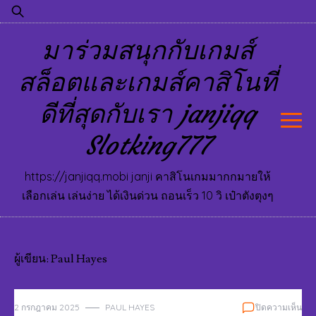
Skip
ค้นหา
to
สำหรับ:
มาร่วมสนุกกับเกมส์
content
สล็อตและเกมส์คาสิโนที่
ดีที่สุดกับเรา janjiqq
Slotking777
https://janjiqq.mobi janji คาสิโนเกมมากกมายให้
เลือกเล่น เล่นง่าย ได้เงินด่วน ถอนเร็ว 10 วิ เป๋าตังตุงๆ
ผู้เขียน:
Paul Hayes
บน
2 กรกฎาคม 2025
PAUL HAYES
ปิดความเห็น