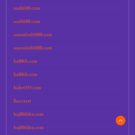
audi688.com
audi688.com
autoslot16888.com
autoslot16888.com
ba88th.com
ba88th.com
babet555.com
Baccarat
baj88thbz.com
baj88thbz.com