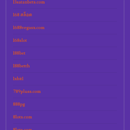
13satanbets.com
168 สล็อต
1688vegasx.com
168slot
188bet
188betth
1xbit1
789pluss.com
888pg
8lots.com
8lots.com