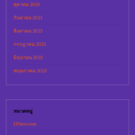
ตุลาคม 2023
กันยายน 2023
สิงหาคม 2023
กรกฎาคม 2023
มิถุนายน 2023
พฤษภาคม 2023
หมวดหมู่
123xos.com