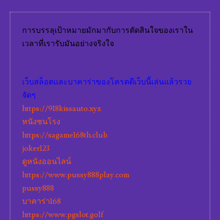
การบรรลุเป้าหมายมักมากับการตัดสินใจของเราใน
เวลาที่เรารับมันอย่างจริงใจ
เว็บสล็อตและบาคาร่าของโครตดีเว็บนี้เล่นแล้วรวย
จัดๆ
https://918kissauto.xyz
หนังชนโรง
https://sagame168th.club
joker123
ดูหนังออนไลน์
https://www.pussy888play.com
pussy888
บาคาร่า168
https://www.pgslot.golf