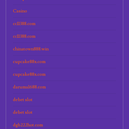
Casino
cc11388.com
cc11388.com
chinatown888.win
cupcake88x.com
cupcake88x.com
daruma1688.com
debet slot
debet slot
dgb222hot.com