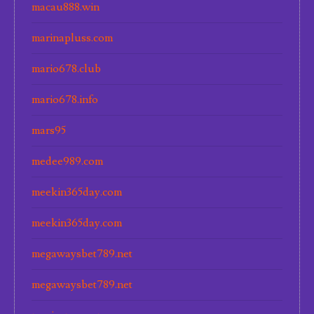
macau888.win
marinapluss.com
mario678.club
mario678.info
mars95
medee989.com
meekin365day.com
meekin365day.com
megawaysbet789.net
megawaysbet789.net