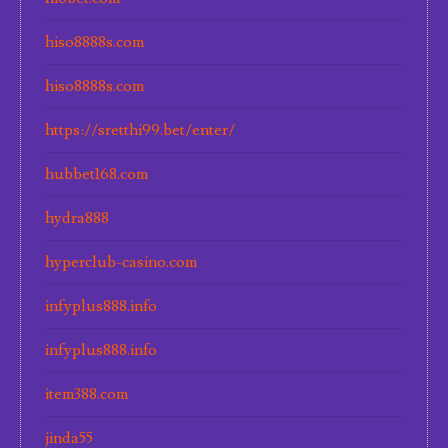
hiso8888s.com
hiso8888s.com
https://sretthi99.bet/enter/
hubbet168.com
hydra888
hyperclub-casino.com
infyplus888.info
infyplus888.info
item388.com
jinda55