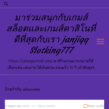
Skip
ค้นหา
to
สำหรับ:
มาร่วมสนุกกับเกมส์
content
สล็อตและเกมส์คาสิโนที่
ดีที่สุดกับเรา janjiqq
Slotking777
https://janjiqq.mobi janji คาสิโนเกมมากกมายให้
เลือกเล่น เล่นง่าย ได้เงินด่วน ถอนเร็ว 10 วิ เป๋าตังตุงๆ
ป้ายกำกับ:
ufasociety
บน
31 พฤษภาคม 2025
PAUL HAYES
ปิดความเห็น