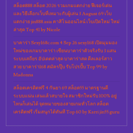
สล็อต888 สล็อต 2026 รวมเกมแตกง่าย ฟีเจอร์เด่น
และวิธีเลือกเว็บที่เหมาะกับผู้เล่น 3 August 69 เว็บ
แตกง่าย jin888.asia คาสิโนออนไลน์ เว็บเปิดใหม่ ใหม่
ล่าสุด Top 41 by Nicole
บาคาร่า Sexy168c.com 4 Sep 26 sexy168 เปิดมุมมอง
ใหม่ของเกมบาคาร่า เซียนบาคาร่าตัวจริงรับ 3 แสน
ระบบเสถียร อัปเดตล่าสุด บาคาร่าสด ดีลเลอร์สาว
สวย บาคาร่า168 สมัครปุ๊บ รับโปรปั๊บ Top 99 by
Madonna
สล็อตเครดิตฟรี 4 กันยา 69 สล็อต55 มาตรฐานดี
ระบบแน่น เล่นแล้วสบายใจ สมาชิกใหม่รับ 100% อยู่
ไหนก็เล่นได้ จุดหมายของสายเกมทั่วโลก สล็อต
เครดิตฟรี เริ่มสนุกได้ทันที Top 60 by Karri jin55.guru