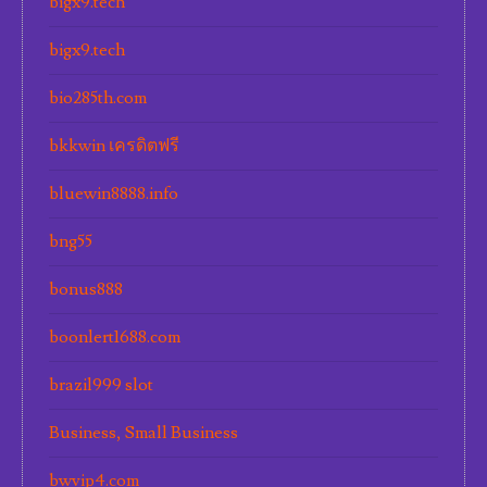
bigx9.tech
bigx9.tech
bio285th.com
bkkwin เครดิตฟรี
bluewin8888.info
bng55
bonus888
boonlert1688.com
brazil999 slot
Business, Small Business
bwvip4.com