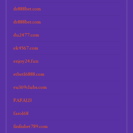
dr888bet.com
dr888bet.com
du2477.com
ek4567.com
enjoy24.fun
etbet16888.com
eu369clubs.com
FAFA123
faro168
finfinbet789.com