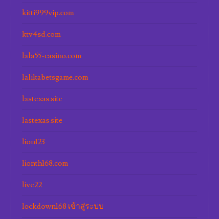
kitti999vip.com
ktv4sd.com
lala55-casino.com
lalikabetsgame.com
lastexas.site
lastexas.site
lion123
lionth168.com
live22
lockdown168 เข้าสู่ระบบ