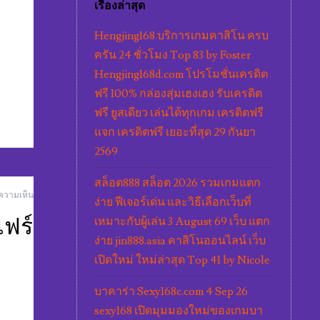
เครดิต
เรื่องล่าสุด
ฟรี
อิง
Hengjing168 บริการเกมคาสิโน ครบ
จาก
ครัน 24 ชั่วโมง Top 83 by Foster
ข้อมูล
จริง
Hengjing168d.com โปรโมชั่นเครดิต
เหมาะ
ฟรี 100% กล่องสุ่มเฮงเฮง รับเครดิต
กับ
ฟรี ยูสเดียว เล่นได้ทุกเกม เครดิตฟรี
สาย
วิเคราะห์
แจก เครดิตฟรี เยอะที่สุด 29 กันยา
เลือก
2569
เล่น
ได้
สล็อต888 สล็อต 2026 รวมเกมแตก
ถูก
บน
ความเห็น
ง่าย ฟีเจอร์เด่น และวิธีเลือกเว็บที่
จังหวะ
MMPLAY
TOP
ฟร์
เหมาะกับผู้เล่น 3 August 69 เว็บ แตก
20
34
DECEMBER
ง่าย jin888.asia คาสิโนออนไลน์ เว็บ
BY
MMPLAY
ODESSA
เปิดใหม่ ใหม่ล่าสุด Top 41 by Nicole
เข้า
สู่
บาคาร่า Sexy168c.com 4 Sep 26
ระบบ
ระบบ
sexy168 เปิดมุมมองใหม่ของเกมบา