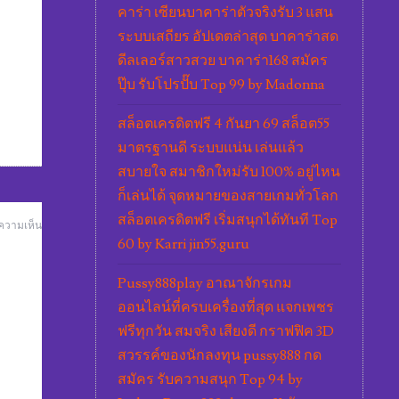
แจก
คาร่า เซียนบาคาร่าตัวจริงรับ 3 แสน
โบนัส
ระบบเสถียร อัปเดตล่าสุด บาคาร่าสด
แบบ
แฟร์
ดีลเลอร์สาวสวย บาคาร่า168 สมัคร
สุด
ปุ๊บ รับโปรปั๊บ Top 99 by Madonna
เติม
ไว
สล็อตเครดิตฟรี 4 กันยา 69 สล็อต55
ด้วย
ระบบ
มาตรฐานดี ระบบแน่น เล่นแล้ว
อัจฉริยะ
สบายใจ สมาชิกใหม่รับ 100% อยู่ไหน
ถอน
ก็เล่นได้ จุดหมายของสายเกมทั่วโลก
เงิน
ไม่
สล็อตเครดิตฟรี เริ่มสนุกได้ทันที Top
บน
ความเห็น
ติด
LALA55
60 by Karri jin55.guru
เงื่อนไข
เครดิต
TOP
ฟรี
Pussy888play อาณาจักรเกม
42
5
ออนไลน์ที่ครบเครื่องที่สุด แจกเพชร
BY
JUNE
RANDAL
ฟรีทุกวัน สมจริง เสียงดี กราฟฟิค 3D
LALA55
เกม
สวรรค์ของนักลงทุน pussy888 กด
แตก
สมัคร รับความสนุก Top 94 by
ตั้ง