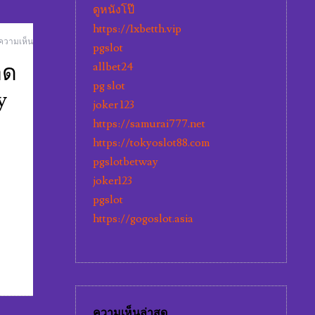
เวลา
ดูหนังโป๊
ได้
https://1xbetth.vip
เหมาะ
บน
ความเห็น
pgslot
กับ
HI6
ผู้
อด
allbet24
เครดิต
ที่
ฟรี
pg slot
y
จริงจัง
14
joker 123
TOP
NOVEMBER
63
https://samurai777.net
HI6
BY
ถอน
https://tokyoslot88.com
RICKY
เงิน
pgslotbetway
ได้
joker123
แม้
ขณะ
pgslot
เล่น
https://gogoslot.asia
เกม
อยู่
ยอด
เข้า
ภายใน30วินาที
เหมาะ
กับ
ความเห็นล่าสุด