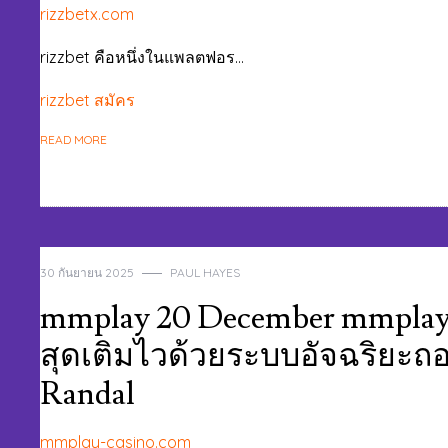
rizzbetx.com
rizzbet คือหนึ่งในแพลตฟอร…
rizzbet สมัคร
READ MORE
30 กันยายน 2025
PAUL HAYES
mmplay 20 December mmplay
สุดเติมไวด้วยระบบอัจฉริยะถอน
Randal
mmplay-casino.com