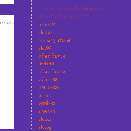
รวดเร็ว
สนุก
เว็บคาสิโนน่าเล่น ทั้ง
สล็อต
และ
บา
ได้
คาร่า
ตึงจริงแตกบ่อยมาก
เรื่อยๆ
บน
ความเห็น
joker123
TOP
WINHERO
91
slot168
เข้า
BY
https://jin55.net
สู่
IVEY
ระบบ
slot99
17
สล็อตเว็บตรง
SEPTEMBER
jinda44
WINHERO
สมัคร
สล็อตเว็บตรง
ระบบ
สล็อต888
แสดง
รายการ
JINDA888
ฝาก
pgslot
ถอน
พุซซี่888
แบบ
ละเอียด
บาคาร่า
ค้นหา
slotxo
ตาม
slotpg
วัน