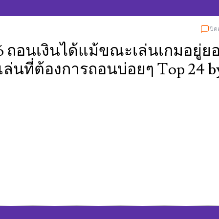
ปิด
i6 ถอนเงินได้แม้ขณะเล่นเกมอยู่ย
เล่นที่ต้องการถอนบ่อยๆ Top 24 b