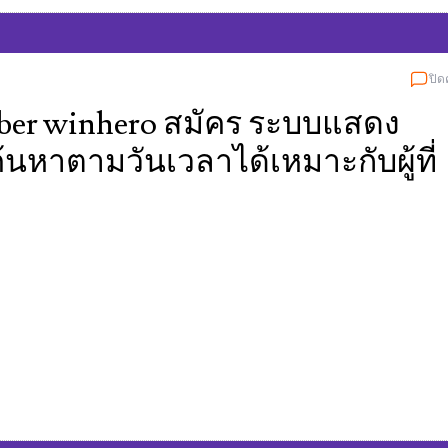
ปิด
ember winhero สมัคร ระบบแสดง
าตามวันเวลาได้เหมาะกับผู้ที่