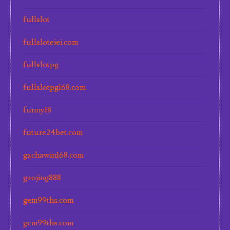
fullslot
fullsloteiei.com
fullslotpg
fullslotpg168.com
funny18
future24bet.com
gachawin168.com
gaojing888
gem99ths.com
gem99ths.com