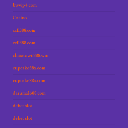
bwvip4.com
Casino
cc11388.com
cc11388.com
chinatown888.win
cupcake88x.com
cupcake88x.com
daruma1688.com
debet slot
debet slot