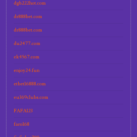
dgb222hot.com
dr888bet.com
dr888bet.com
du2477.com
ek4567.com
enjoy24.fun
etbet16888.com
eu369clubs.com
FAFA123
faro168