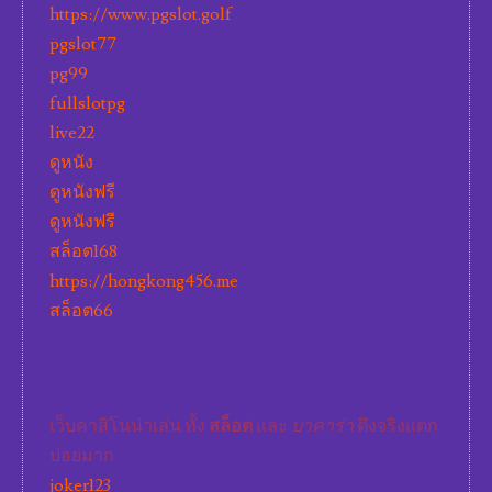
https://www.pgslot.golf
pgslot77
pg99
fullslotpg
live22
ดูหนัง
ดูหนังฟรี
ดูหนังฟรี
สล็อต168
https://hongkong456.me
สล็อต66
เว็บคาสิโนน่าเล่น ทั้ง
สล็อต
และ
บาคาร่า
ตึงจริงแตก
บ่อยมาก
joker123