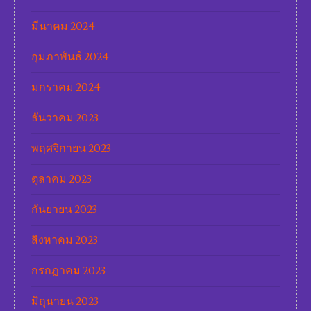
มีนาคม 2024
กุมภาพันธ์ 2024
มกราคม 2024
ธันวาคม 2023
พฤศจิกายน 2023
ตุลาคม 2023
กันยายน 2023
สิงหาคม 2023
กรกฎาคม 2023
มิถุนายน 2023