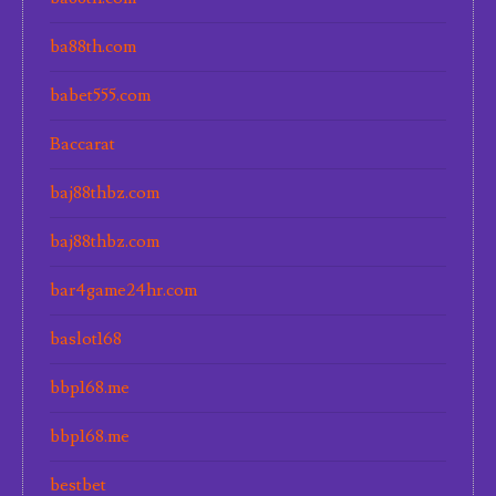
ba88th.com
babet555.com
Baccarat
baj88thbz.com
baj88thbz.com
bar4game24hr.com
baslot168
bbp168.me
bbp168.me
bestbet