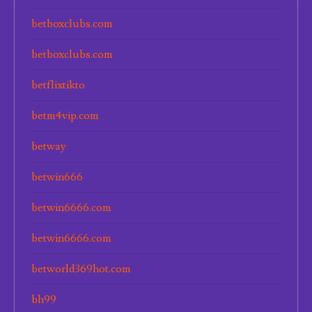
betboxclubs.com
betboxclubs.com
betflixtikto
betm4vip.com
betway
betwin666
betwin6666.com
betwin6666.com
betworld369hot.com
bh99