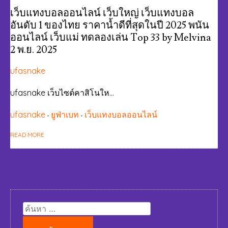
เว็บ
เว็บแทงบอลออนไลน์ เว็บใหญ่ เว็บแทงบอล
แท
อันดับ 1 ของไทย ราคาน้ำดีที่สุดในปี 2025 พนัน
บอ
ออน
ออนไลน์ เว็บแม่ ทดลองเล่น Top 33 by Melvina
เว็บ
2 พ.ย. 2025
ใหญ
เว็บ
ufasnake
แท
บอ
ufasnake เว็บไซต์คาสิโนให…
อันด
1
ufasnake
ยูฟ่าเบท
เว็บแทงบอลออนไลน์
ของ
ไทย
READ MORE
ราค
น้ำด
ที่สุ
ในป
20
พนั
ออน
ค้นหา
เว็บ
แม่
สำหรับ:
ทด