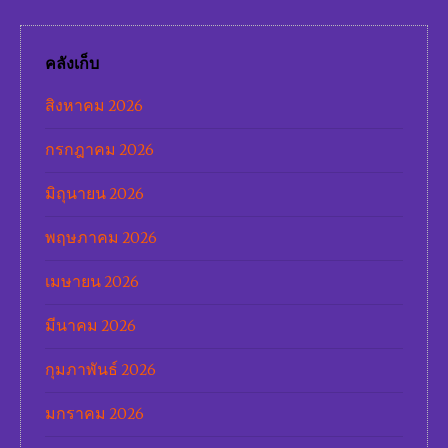
คลังเก็บ
สิงหาคม 2026
กรกฎาคม 2026
มิถุนายน 2026
พฤษภาคม 2026
เมษายน 2026
มีนาคม 2026
กุมภาพันธ์ 2026
มกราคม 2026