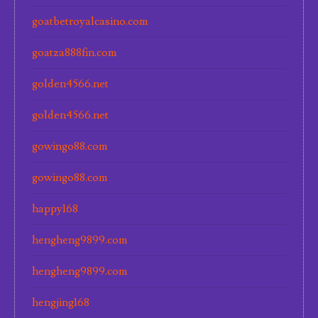
goatbetroyalcasino.com
goatza888fin.com
golden4566.net
golden4566.net
gowingo88.com
gowingo88.com
happy168
hengheng9899.com
hengheng9899.com
hengjing168