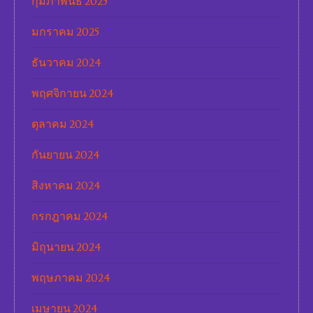
กุมภาพันธ์ 2025
มกราคม 2025
ธันวาคม 2024
พฤศจิกายน 2024
ตุลาคม 2024
กันยายน 2024
สิงหาคม 2024
กรกฎาคม 2024
มิถุนายน 2024
พฤษภาคม 2024
เมษายน 2024