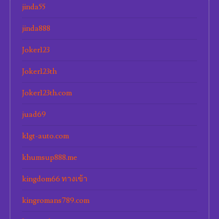
jinda55
jinda888
Joker123
Joker123th
Joker123th.com
juad69
k1gt-auto.com
khumsup888.me
kingdom66 ทางเข้า
kingromans789.com