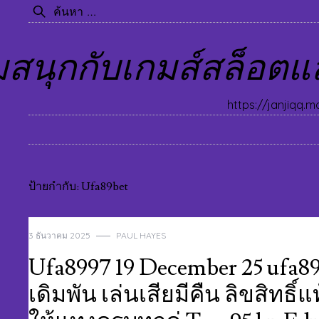
Skip
ค้นหา
to
สำหรับ:
content
สนุกกับเกมส์สล็อตและ
https://janjiqq.mo
ป้ายกำกับ:
Ufa89bet
3 ธันวาคม 2025
PAUL HAYES
Ufa8997 19 December 25 ufa89
เดิมพัน เล่นเสียมีคืน ลิขสิทธิ