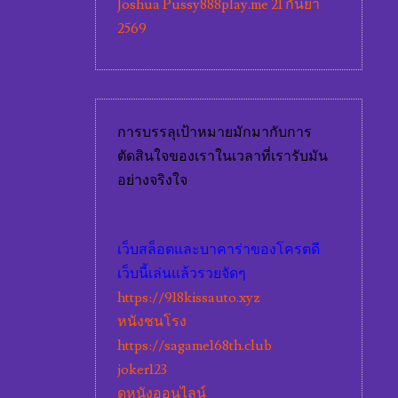
Joshua Pussy888play.me 21 กันยา
2569
การบรรลุเป้าหมายมักมากับการ
ตัดสินใจของเราในเวลาที่เรารับมัน
อย่างจริงใจ
เว็บสล็อตและบาคาร่าของโครตดี
เว็บนี้เล่นแล้วรวยจัดๆ
https://918kissauto.xyz
หนังชนโรง
https://sagame168th.club
joker123
ดูหนังออนไลน์