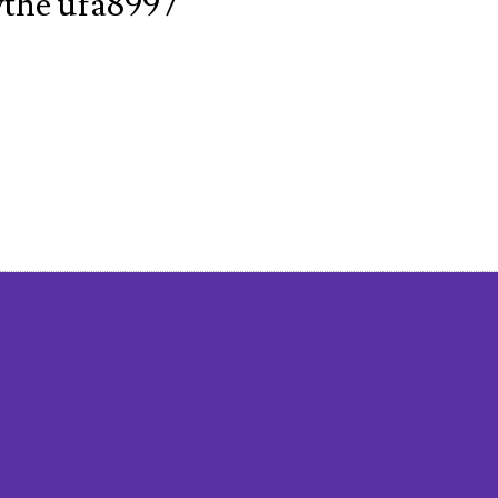
ythe ufa8997